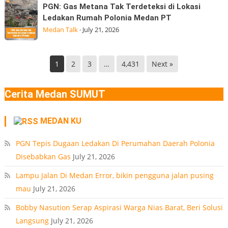
PGN:
Gizi
PGN: Gas Metana Tak Terdeteksi di Lokasi
9
Gas
Nasional
Ledakan Rumah Polonia Medan PT
Desa
Metana
(BGN) Nanik
Medan Talk
·
July 21, 2026
Manunggal,
Tak
Kec.
Terdeteksi
Helvetia
di
1
2
3
…
4,431
Next »
Deli
Lokasi
Serdang
Ledakan
Cerita Medan SUMUT
Rumah
Polonia
MEDAN KU
Medan
PT
PGN Tepis Dugaan Ledakan Di Perumahan Daerah Polonia
Disebabkan Gas
July 21, 2026
Lampu Jalan Di Medan Error, bikin pengguna jalan pusing
mau
July 21, 2026
Bobby Nasution Serap Aspirasi Warga Nias Barat, Beri Solusi
Langsung
July 21, 2026