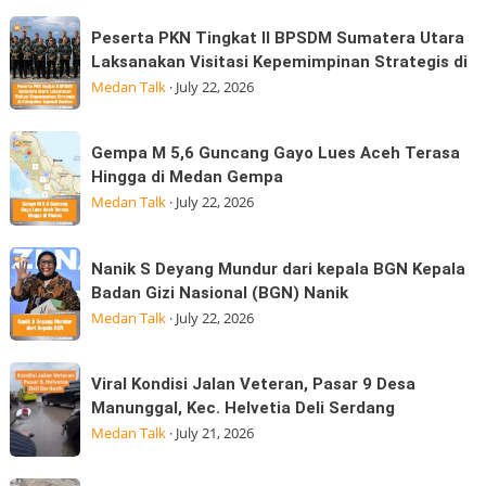
simpang
Perlengkapan
Marindal
Peserta
Sekolah
Peserta PKN Tingkat II BPSDM Sumatera Utara
dijalan
PKN
Laksanakan Visitasi Kepemimpinan Strategis di
Bagi
Tritura
Tingkat
Medan Talk
·
July 22, 2026
Ratusan
II
Anak
BPSDM
Korban
Gempa
Gempa M 5,6 Guncang Gayo Lues Aceh Terasa
Sumatera
Banjir
M
Hingga di Medan Gempa
Utara
Kepedulian
5,6
Medan Talk
·
July 22, 2026
Laksanakan
Guncang
Visitasi
Gayo
Nanik
Kepemimpinan
Nanik S Deyang Mundur dari kepala BGN Kepala
Lues
S
Strategis
Badan Gizi Nasional (BGN) Nanik
Aceh
Deyang
di
Medan Talk
·
July 22, 2026
Terasa
Mundur
Hingga
dari
Viral
di
Viral Kondisi Jalan Veteran, Pasar 9 Desa
kepala
Kondisi
Medan
Manunggal, Kec. Helvetia Deli Serdang
BGN
Jalan
Gempa
Medan Talk
·
July 21, 2026
Kepala
Veteran,
Badan
Pasar