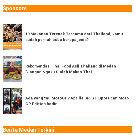
Sponsors
10
Makanan
10 Makanan Terenak Ternama dari Thailand, kamu
sudah pernah coba berapa jenis?
Terenak
Ternama
dari
Rekomendasi
Thailand,
Thai
Rekomendasi Thai Food Asli Thailand di Medan
kamu
“Jangan Ngaku Sudah Makan Thai
Food
sudah
Asli
pernah
Thailand
Ada
coba
di
yang
Ada yang tau MotoGP? Aprilia SR-GT Sport dan Moto
berapa
Medan
GP Edition hadir
tau
jenis?
“Jangan
MotoGP?
Ngaku
Aprilia
Sudah
SR-
Berita Medan Terkini
Makan
GT