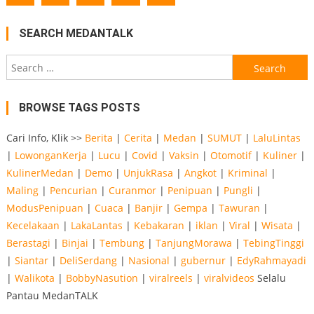
SEARCH MEDANTALK
Search
for:
BROWSE TAGS POSTS
Cari Info, Klik >>
Berita
|
Cerita
|
Medan
|
SUMUT
|
LaluLintas
|
LowonganKerja
|
Lucu
|
Covid
|
Vaksin
|
Otomotif
|
Kuliner
|
KulinerMedan
|
Demo
|
UnjukRasa
|
Angkot
|
Kriminal
|
Maling
|
Pencurian
|
Curanmor
|
Penipuan
|
Pungli
|
ModusPenipuan
|
Cuaca
|
Banjir
|
Gempa
|
Tawuran
|
Kecelakaan
|
LakaLantas
|
Kebakaran
|
iklan
|
Viral
|
Wisata
|
Berastagi
|
Binjai
|
Tembung
|
TanjungMorawa
|
TebingTinggi
|
Siantar
|
DeliSerdang
|
Nasional
|
gubernur
|
EdyRahmayadi
|
Walikota
|
BobbyNasution
|
viralreels
|
viralvideos
Selalu
Pantau MedanTALK