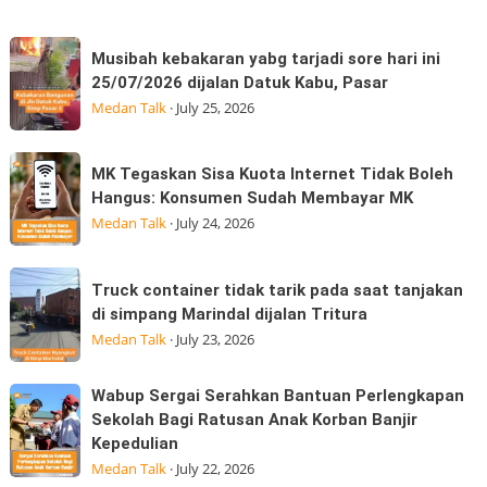
Thai
Sport
Musibah
dan
Musibah kebakaran yabg tarjadi sore hari ini
kebakaran
Moto
25/07/2026 dijalan Datuk Kabu, Pasar
yabg
GP
Medan Talk
·
July 25, 2026
tarjadi
Edition
sore
hadir
MK
MK Tegaskan Sisa Kuota Internet Tidak Boleh
hari
Tegaskan
Hangus: Konsumen Sudah Membayar MK
ini
Sisa
Medan Talk
·
July 24, 2026
25/07/2026
Kuota
dijalan
Internet
Truck
Datuk
Truck container tidak tarik pada saat tanjakan
Tidak
container
Kabu,
di simpang Marindal dijalan Tritura
Boleh
tidak
Pasar
Medan Talk
·
July 23, 2026
Hangus:
tarik
Konsumen
pada
Wabup
Wabup Sergai Serahkan Bantuan Perlengkapan
Sudah
saat
Sergai
Sekolah Bagi Ratusan Anak Korban Banjir
Membayar
tanjakan
Kepedulian
Serahkan
MK
di
Medan Talk
·
July 22, 2026
Bantuan