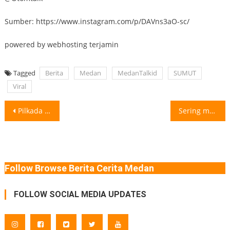
Sumber: https://www.instagram.com/p/DAVns3aO-sc/
powered by webhosting terjamin
Tagged
Berita
Medan
MedanTalkid
SUMUT
Viral
Post
Pilkada Sumut Memanas: Bobby Nasution, Edy Rahmayadi, dan Mulyono Pemilihan kepala daerah
Sering merasa mengantuk saat bersama pasangan bisa disebabkan oleh beberapa hal, di
navigation
Follow Browse Berita Cerita Medan
FOLLOW SOCIAL MEDIA UPDATES