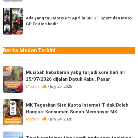
Asli
pernah
Thailand
Ada
coba
di
yang
Ada yang tau MotoGP? Aprilia SR-GT Sport dan Moto
berapa
Medan
GP Edition hadir
tau
jenis?
“Jangan
MotoGP?
Ngaku
Aprilia
Sudah
SR-
Berita Medan Terkini
Makan
GT
Thai
Sport
Musibah
dan
Musibah kebakaran yabg tarjadi sore hari ini
kebakaran
Moto
25/07/2026 dijalan Datuk Kabu, Pasar
yabg
GP
Medan Talk
·
July 25, 2026
tarjadi
Edition
sore
hadir
MK
MK Tegaskan Sisa Kuota Internet Tidak Boleh
hari
Tegaskan
Hangus: Konsumen Sudah Membayar MK
ini
Sisa
Medan Talk
·
July 24, 2026
25/07/2026
Kuota
dijalan
Internet
Truck
Datuk
Truck container tidak tarik pada saat tanjakan