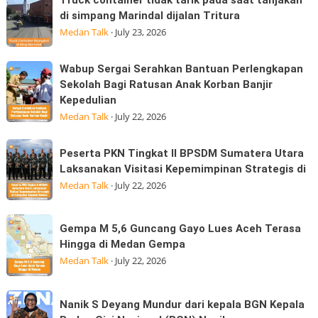
Tidak
container
Kabu,
di simpang Marindal dijalan Tritura
Boleh
tidak
Pasar
Medan Talk
·
July 23, 2026
Hangus:
tarik
Konsumen
pada
Wabup
Wabup Sergai Serahkan Bantuan Perlengkapan
Sudah
saat
Sergai
Sekolah Bagi Ratusan Anak Korban Banjir
Membayar
tanjakan
Kepedulian
Serahkan
MK
di
Medan Talk
·
July 22, 2026
Bantuan
simpang
Perlengkapan
Marindal
Peserta
Sekolah
Peserta PKN Tingkat II BPSDM Sumatera Utara
dijalan
PKN
Laksanakan Visitasi Kepemimpinan Strategis di
Bagi
Tritura
Tingkat
Medan Talk
·
July 22, 2026
Ratusan
II
Anak
BPSDM
Korban
Gempa
Gempa M 5,6 Guncang Gayo Lues Aceh Terasa
Sumatera
Banjir
M
Hingga di Medan Gempa
Utara
Kepedulian
5,6
Medan Talk
·
July 22, 2026
Laksanakan
Guncang
Visitasi
Gayo
Nanik
Kepemimpinan
Nanik S Deyang Mundur dari kepala BGN Kepala
Lues
S
Strategis