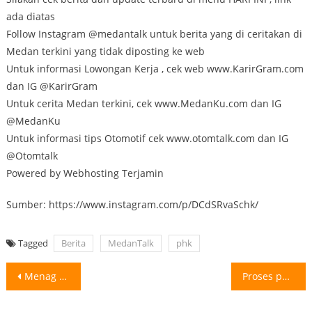
ada diatas
Follow Instagram @medantalk untuk berita yang di ceritakan di
Medan terkini yang tidak diposting ke web
Untuk informasi Lowongan Kerja , cek web www.KarirGram.com
dan IG @KarirGram
Untuk cerita Medan terkini, cek www.MedanKu.com dan IG
@MedanKu
Untuk informasi tips Otomotif cek www.otomtalk.com dan IG
@Otomtalk
Powered by Webhosting Terjamin
Sumber: https://www.instagram.com/p/DCdSRvaSchk/
Tagged
Berita
MedanTalk
phk
Post
Menag Akan Tindak Lanjuti Pelajaran AI dan Coding Menteri Agama (Menag) Nasaruddin
Proses perbaikan jalan di Lintas Parapat Danau Toba Sumatera Utara. Harap tetap
navigation