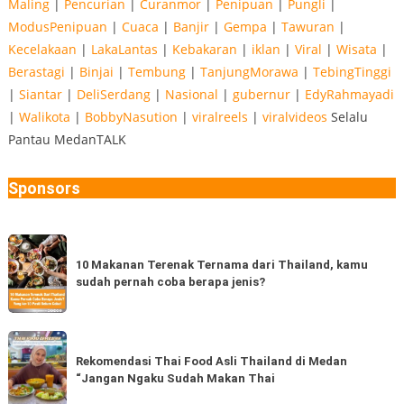
Maling
|
Pencurian
|
Curanmor
|
Penipuan
|
Pungli
|
ModusPenipuan
|
Cuaca
|
Banjir
|
Gempa
|
Tawuran
|
Kecelakaan
|
LakaLantas
|
Kebakaran
|
iklan
|
Viral
|
Wisata
|
Berastagi
|
Binjai
|
Tembung
|
TanjungMorawa
|
TebingTinggi
|
Siantar
|
DeliSerdang
|
Nasional
|
gubernur
|
EdyRahmayadi
|
Walikota
|
BobbyNasution
|
viralreels
|
viralvideos
Selalu
Pantau MedanTALK
Sponsors
10
Makanan
10 Makanan Terenak Ternama dari Thailand, kamu
sudah pernah coba berapa jenis?
Terenak
Ternama
dari
Rekomendasi
Thailand,
Thai
Rekomendasi Thai Food Asli Thailand di Medan
kamu
“Jangan Ngaku Sudah Makan Thai
Food
sudah