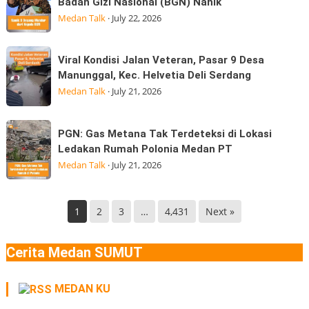
Badan Gizi Nasional (BGN) Nanik
Aceh
Deyang
di
Medan Talk
·
July 22, 2026
Terasa
Mundur
Hingga
dari
Viral
di
Viral Kondisi Jalan Veteran, Pasar 9 Desa
kepala
Kondisi
Medan
Manunggal, Kec. Helvetia Deli Serdang
BGN
Jalan
Gempa
Medan Talk
·
July 21, 2026
Kepala
Veteran,
Badan
Pasar
PGN:
Gizi
PGN: Gas Metana Tak Terdeteksi di Lokasi
9
Gas
Nasional
Ledakan Rumah Polonia Medan PT
Desa
Metana
(BGN) Nanik
Medan Talk
·
July 21, 2026
Manunggal,
Tak
Kec.
Terdeteksi
Helvetia
di
1
2
3
…
4,431
Next »
Deli
Lokasi
Serdang
Ledakan
Cerita Medan SUMUT
Rumah
Polonia
MEDAN KU
Medan