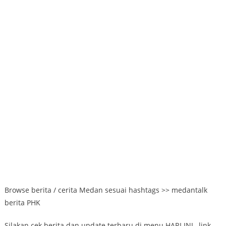
Browse berita / cerita Medan sesuai hashtags >> medantalk
berita PHK
Silakan cek berita dan update terbaru di menu HARI INI , link