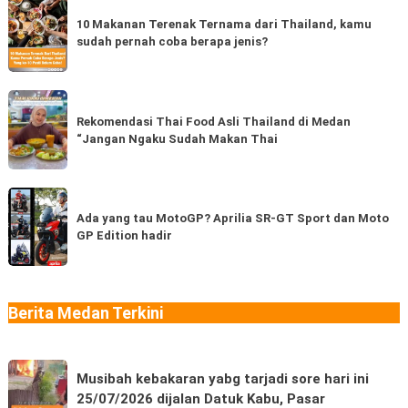
10
Makanan
10 Makanan Terenak Ternama dari Thailand, kamu
sudah pernah coba berapa jenis?
Terenak
Ternama
dari
Rekomendasi
Thailand,
Thai
Rekomendasi Thai Food Asli Thailand di Medan
kamu
“Jangan Ngaku Sudah Makan Thai
Food
sudah
Asli
pernah
Thailand
Ada
coba
di
yang
Ada yang tau MotoGP? Aprilia SR-GT Sport dan Moto
berapa
Medan
GP Edition hadir
tau
jenis?
“Jangan
MotoGP?
Ngaku
Aprilia
Sudah
SR-
Berita Medan Terkini
Makan
GT
Thai
Sport
Musibah
dan
Musibah kebakaran yabg tarjadi sore hari ini
kebakaran
Moto
25/07/2026 dijalan Datuk Kabu, Pasar