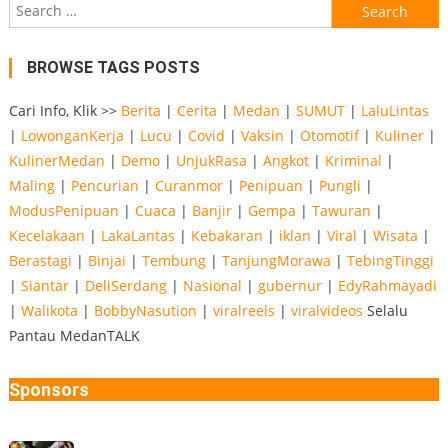
Search
for:
BROWSE TAGS POSTS
Cari Info, Klik >>
Berita
|
Cerita
|
Medan
|
SUMUT
|
LaluLintas
|
LowonganKerja
|
Lucu
|
Covid
|
Vaksin
|
Otomotif
|
Kuliner
|
KulinerMedan
|
Demo
|
UnjukRasa
|
Angkot
|
Kriminal
|
Maling
|
Pencurian
|
Curanmor
|
Penipuan
|
Pungli
|
ModusPenipuan
|
Cuaca
|
Banjir
|
Gempa
|
Tawuran
|
Kecelakaan
|
LakaLantas
|
Kebakaran
|
iklan
|
Viral
|
Wisata
|
Berastagi
|
Binjai
|
Tembung
|
TanjungMorawa
|
TebingTinggi
|
Siantar
|
DeliSerdang
|
Nasional
|
gubernur
|
EdyRahmayadi
|
Walikota
|
BobbyNasution
|
viralreels
|
viralvideos
Selalu
Pantau MedanTALK
Sponsors