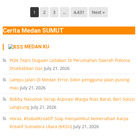
Kec.
Terdeteksi
Helvetia
di
1
2
3
…
4,431
Next »
Deli
Lokasi
Serdang
Ledakan
Cerita Medan SUMUT
Rumah
Polonia
MEDAN KU
Medan
PT
PGN Tepis Dugaan Ledakan Di Perumahan Daerah Polonia
Disebabkan Gas
July 21, 2026
Lampu Jalan Di Medan Error, bikin pengguna jalan pusing
mau
July 21, 2026
Bobby Nasution Serap Aspirasi Warga Nias Barat, Beri Solusi
Langsung
July 21, 2026
Horas, #SobatKreatif! Siap menyambut kemeriahan Karya
Kreatif Sumatera Utara (KKSU)
July 21, 2026