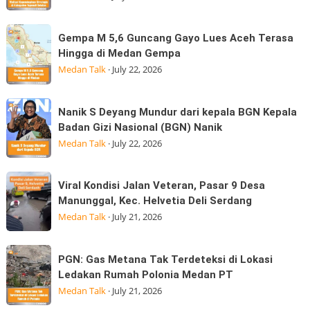
II
Anak
BPSDM
Korban
Gempa
Gempa M 5,6 Guncang Gayo Lues Aceh Terasa
Sumatera
Banjir
M
Hingga di Medan Gempa
Utara
Kepedulian
5,6
Medan Talk
·
July 22, 2026
Laksanakan
Guncang
Visitasi
Gayo
Nanik
Kepemimpinan
Nanik S Deyang Mundur dari kepala BGN Kepala
Lues
S
Strategis
Badan Gizi Nasional (BGN) Nanik
Aceh
Deyang
di
Medan Talk
·
July 22, 2026
Terasa
Mundur
Hingga
dari
Viral
di
Viral Kondisi Jalan Veteran, Pasar 9 Desa
kepala
Kondisi
Medan
Manunggal, Kec. Helvetia Deli Serdang
BGN
Jalan
Gempa
Medan Talk
·
July 21, 2026
Kepala
Veteran,
Badan
Pasar
PGN:
Gizi
PGN: Gas Metana Tak Terdeteksi di Lokasi
9
Gas
Nasional
Ledakan Rumah Polonia Medan PT
Desa
Metana
(BGN) Nanik
Medan Talk
·
July 21, 2026
Manunggal,
Tak