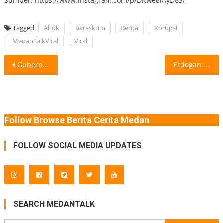
Sumber: https://www.instagram.com/p/DKwe8iAyD8S/
Tagged
Ahok
bareskrim
Berita
Korupsi
MedanTalkViral
Viral
Post
Gubernur Sumut Tertarik Kelola PSMS Medan Gubernur Sumatera Utara (Sumut) Bobby Nasution
Erdogan: Indonesia Akan Beli 48 Jet Tempur Turki Presiden Turki Recep Tayyip
navigation
Follow Browse Berita Cerita Medan
FOLLOW SOCIAL MEDIA UPDATES
SEARCH MEDANTALK