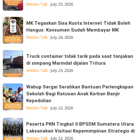
yabg
GP
Medan Talk
·
July 25, 2026
tarjadi
Edition
sore
hadir
MK
MK Tegaskan Sisa Kuota Internet Tidak Boleh
hari
Tegaskan
Hangus: Konsumen Sudah Membayar MK
ini
Sisa
Medan Talk
·
July 24, 2026
25/07/2026
Kuota
dijalan
Internet
Truck
Datuk
Truck container tidak tarik pada saat tanjakan
Tidak
container
Kabu,
di simpang Marindal dijalan Tritura
Boleh
tidak
Pasar
Medan Talk
·
July 23, 2026
Hangus:
tarik
Konsumen
pada
Wabup
Wabup Sergai Serahkan Bantuan Perlengkapan
Sudah
saat
Sergai
Sekolah Bagi Ratusan Anak Korban Banjir
Membayar
tanjakan
Kepedulian
Serahkan
MK
di
Medan Talk
·
July 22, 2026
Bantuan
simpang
Perlengkapan
Marindal
Peserta
Sekolah
Peserta PKN Tingkat II BPSDM Sumatera Utara
dijalan
PKN
Laksanakan Visitasi Kepemimpinan Strategis di
Bagi
Tritura
Tingkat
Medan Talk
·
July 22, 2026
Ratusan