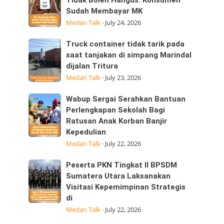
Tegaskan
Tidak Boleh Hangus: Konsumen
ini
Sudah Membayar MK
Sisa
25/07/2026
Medan Talk
·
July 24, 2026
Kuota
dijalan
Internet
Datuk
Truck
Truck container tidak tarik pada
Tidak
Kabu,
container
saat tanjakan di simpang Marindal
Boleh
Pasar
dijalan Tritura
tidak
Hangus:
Medan Talk
·
July 23, 2026
tarik
Konsumen
pada
Sudah
Wabup
Wabup Sergai Serahkan Bantuan
saat
Membayar
Sergai
Perlengkapan Sekolah Bagi
tanjakan
MK
Ratusan Anak Korban Banjir
Serahkan
di
Kepedulian
Bantuan
simpang
Medan Talk
·
July 22, 2026
Perlengkapan
Marindal
Sekolah
dijalan
Peserta
Peserta PKN Tingkat II BPSDM
Bagi
Tritura
PKN
Sumatera Utara Laksanakan
Ratusan
Visitasi Kepemimpinan Strategis
Tingkat
Anak
di
II
Korban
Medan Talk
·
July 22, 2026
BPSDM
Banjir