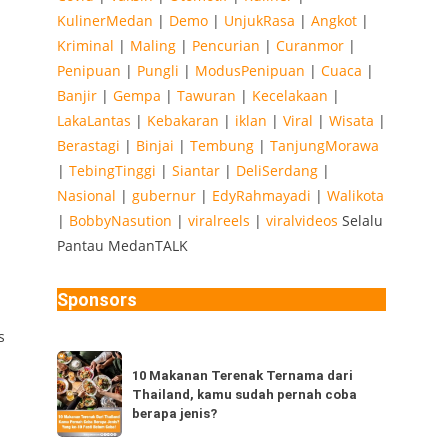
KulinerMedan
|
Demo
|
UnjukRasa
|
Angkot
|
Kriminal
|
Maling
|
Pencurian
|
Curanmor
|
Penipuan
|
Pungli
|
ModusPenipuan
|
Cuaca
|
Banjir
|
Gempa
|
Tawuran
|
Kecelakaan
|
LakaLantas
|
Kebakaran
|
iklan
|
Viral
|
Wisata
|
Berastagi
|
Binjai
|
Tembung
|
TanjungMorawa
|
TebingTinggi
|
Siantar
|
DeliSerdang
|
Nasional
|
gubernur
|
EdyRahmayadi
|
Walikota
|
BobbyNasution
|
viralreels
|
viralvideos
Selalu
Pantau MedanTALK
Sponsors
s
10
10 Makanan Terenak Ternama dari
Makanan
Thailand, kamu sudah pernah coba
Terenak
berapa jenis?
Ternama