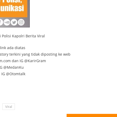
olisi Kapolri Berita Viral
link ada diatas
tory terkini yang tidak diposting ke web
am.com dan IG @KarirGram
n IG @MedanKu
n IG @Otomtalk
Viral