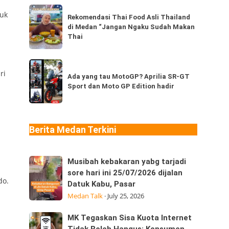
dari
Rekomendasi
tuk
Thailand,
Rekomendasi Thai Food Asli Thailand
Thai
di Medan “Jangan Ngaku Sudah Makan
kamu
Food
Thai
sudah
Asli
pernah
Thailand
Ada
coba
di
ri
yang
Ada yang tau MotoGP? Aprilia SR-GT
berapa
Medan
Sport dan Moto GP Edition hadir
tau
jenis?
“Jangan
MotoGP?
Ngaku
Aprilia
Sudah
SR-
Berita Medan Terkini
Makan
GT
Thai
Sport
Musibah
Musibah kebakaran yabg tarjadi
dan
kebakaran
sore hari ini 25/07/2026 dijalan
Moto
do.
Datuk Kabu, Pasar
yabg
GP
Medan Talk
·
July 25, 2026
tarjadi
Edition
sore
hadir
MK
MK Tegaskan Sisa Kuota Internet
hari