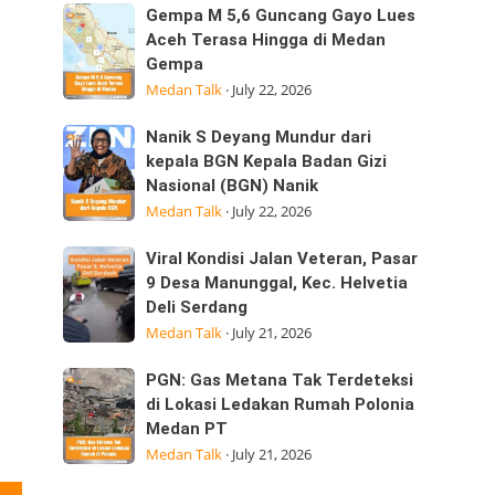
Sumatera
Kepedulian
Gempa
Gempa M 5,6 Guncang Gayo Lues
Utara
M
Aceh Terasa Hingga di Medan
Laksanakan
Gempa
5,6
Visitasi
Medan Talk
·
July 22, 2026
Guncang
Kepemimpinan
Gayo
Strategis
Nanik
Nanik S Deyang Mundur dari
Lues
di
S
kepala BGN Kepala Badan Gizi
Aceh
Nasional (BGN) Nanik
Deyang
Terasa
Medan Talk
·
July 22, 2026
Mundur
Hingga
dari
di
Viral
Viral Kondisi Jalan Veteran, Pasar
kepala
Medan
Kondisi
9 Desa Manunggal, Kec. Helvetia
BGN
Gempa
Deli Serdang
Jalan
Kepala
Medan Talk
·
July 21, 2026
Veteran,
Badan
Pasar
Gizi
PGN:
PGN: Gas Metana Tak Terdeteksi
9
Nasional
Gas
di Lokasi Ledakan Rumah Polonia
Desa
(BGN) Nanik
Medan PT
Metana
Manunggal,
Medan Talk
·
July 21, 2026
Tak
Kec.
Terdeteksi