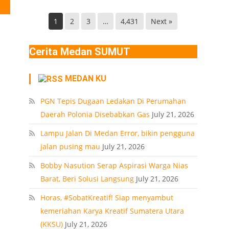
Helvetia
di
Deli
Lokasi
1
2
3
…
4,431
Next »
Serdang
Ledakan
Rumah
Cerita Medan SUMUT
Polonia
Medan
MEDAN KU
PT
PGN Tepis Dugaan Ledakan Di Perumahan
Daerah Polonia Disebabkan Gas
July 21, 2026
Lampu Jalan Di Medan Error, bikin pengguna
jalan pusing mau
July 21, 2026
Bobby Nasution Serap Aspirasi Warga Nias
Barat, Beri Solusi Langsung
July 21, 2026
Horas, #SobatKreatif! Siap menyambut
kemeriahan Karya Kreatif Sumatera Utara
(KKSU)
July 21, 2026