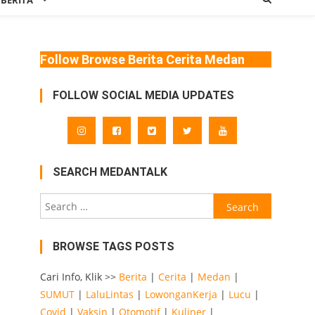
 BERITA
Follow Browse Berita Cerita Medan
FOLLOW SOCIAL MEDIA UPDATES
SEARCH MEDANTALK
Search
for:
BROWSE TAGS POSTS
Cari Info, Klik >>
Berita
|
Cerita
|
Medan
|
SUMUT
|
LaluLintas
|
LowonganKerja
|
Lucu
|
Covid
|
Vaksin
|
Otomotif
|
Kuliner
|