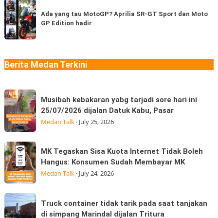
Ada
coba
di
yang
Ada yang tau MotoGP? Aprilia SR-GT Sport dan Moto
berapa
Medan
GP Edition hadir
tau
jenis?
“Jangan
MotoGP?
Ngaku
Aprilia
Sudah
SR-
Berita Medan Terkini
Makan
GT
Thai
Sport
Musibah
dan
Musibah kebakaran yabg tarjadi sore hari ini
kebakaran
Moto
25/07/2026 dijalan Datuk Kabu, Pasar
yabg
GP
Medan Talk
·
July 25, 2026
tarjadi
Edition
sore
hadir
MK
MK Tegaskan Sisa Kuota Internet Tidak Boleh
hari
Tegaskan
Hangus: Konsumen Sudah Membayar MK
ini
Sisa
Medan Talk
·
July 24, 2026
25/07/2026
Kuota
dijalan
Internet
Truck
Datuk
Truck container tidak tarik pada saat tanjakan
Tidak
container
Kabu,
di simpang Marindal dijalan Tritura
Boleh