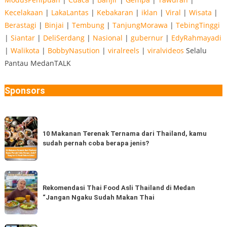
Kecelakaan
|
LakaLantas
|
Kebakaran
|
iklan
|
Viral
|
Wisata
|
Berastagi
|
Binjai
|
Tembung
|
TanjungMorawa
|
TebingTinggi
|
Siantar
|
DeliSerdang
|
Nasional
|
gubernur
|
EdyRahmayadi
|
Walikota
|
BobbyNasution
|
viralreels
|
viralvideos
Selalu
Pantau MedanTALK
Sponsors
10
Makanan
10 Makanan Terenak Ternama dari Thailand, kamu
sudah pernah coba berapa jenis?
Terenak
Ternama
dari
Rekomendasi
Thailand,
Thai
Rekomendasi Thai Food Asli Thailand di Medan
kamu
“Jangan Ngaku Sudah Makan Thai
Food
sudah
Asli
pernah
Thailand