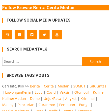
Follow Browse Berita Cerita Medan
FOLLOW SOCIAL MEDIA UPDATES
SEARCH MEDANTALK
Search
for:
BROWSE TAGS POSTS
Cari Info, Klik >>
Berita
|
Cerita
|
Medan
|
SUMUT
|
LaluLintas
|
LowonganKerja
|
Lucu
|
Covid
|
Vaksin
|
Otomotif
|
Kuliner
|
KulinerMedan
|
Demo
|
UnjukRasa
|
Angkot
|
Kriminal
|
Maling
|
Pencurian
|
Curanmor
|
Penipuan
|
Pungli
|
ModusPenipuan
|
Cuaca
|
Banjir
|
Gempa
|
Tawuran
|