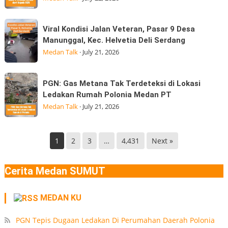
Terasa
Mundur
Hingga
dari
Viral
di
Viral Kondisi Jalan Veteran, Pasar 9 Desa
kepala
Kondisi
Medan
Manunggal, Kec. Helvetia Deli Serdang
BGN
Jalan
Gempa
Medan Talk
·
July 21, 2026
Kepala
Veteran,
Badan
Pasar
PGN:
Gizi
PGN: Gas Metana Tak Terdeteksi di Lokasi
9
Gas
Nasional
Ledakan Rumah Polonia Medan PT
Desa
Metana
(BGN) Nanik
Medan Talk
·
July 21, 2026
Manunggal,
Tak
Kec.
Terdeteksi
Helvetia
di
1
2
3
…
4,431
Next »
Deli
Lokasi
Serdang
Ledakan
Cerita Medan SUMUT
Rumah
Polonia
MEDAN KU
Medan
PT
PGN Tepis Dugaan Ledakan Di Perumahan Daerah Polonia