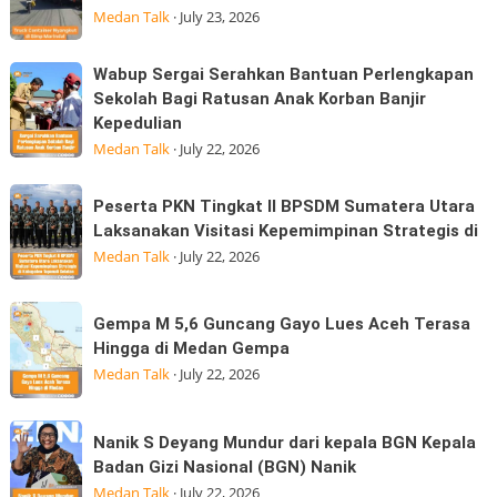
tidak
Pasar
Medan Talk
·
July 23, 2026
Hangus:
tarik
Konsumen
pada
Wabup
Wabup Sergai Serahkan Bantuan Perlengkapan
Sudah
saat
Sergai
Sekolah Bagi Ratusan Anak Korban Banjir
Membayar
tanjakan
Kepedulian
Serahkan
MK
di
Medan Talk
·
July 22, 2026
Bantuan
simpang
Perlengkapan
Marindal
Peserta
Sekolah
Peserta PKN Tingkat II BPSDM Sumatera Utara
dijalan
PKN
Laksanakan Visitasi Kepemimpinan Strategis di
Bagi
Tritura
Tingkat
Medan Talk
·
July 22, 2026
Ratusan
II
Anak
BPSDM
Korban
Gempa
Gempa M 5,6 Guncang Gayo Lues Aceh Terasa
Sumatera
Banjir
M
Hingga di Medan Gempa
Utara
Kepedulian
5,6
Medan Talk
·
July 22, 2026
Laksanakan
Guncang
Visitasi
Gayo
Nanik
Kepemimpinan
Nanik S Deyang Mundur dari kepala BGN Kepala
Lues
S
Strategis
Badan Gizi Nasional (BGN) Nanik
Aceh
Deyang
di
Medan Talk
·
July 22, 2026