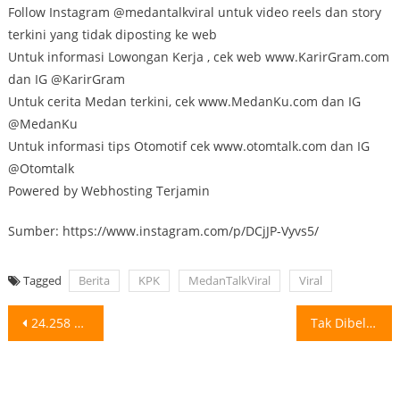
Follow Instagram @medantalkviral untuk video reels dan story
terkini yang tidak diposting ke web
Untuk informasi Lowongan Kerja , cek web www.KarirGram.com
dan IG @KarirGram
Untuk cerita Medan terkini, cek www.MedanKu.com dan IG
@MedanKu
Untuk informasi tips Otomotif cek www.otomtalk.com dan IG
@Otomtalk
Powered by Webhosting Terjamin
Sumber: https://www.instagram.com/p/DCjJP-Vyvs5/
Tagged
Berita
KPK
MedanTalkViral
Viral
Post
24.258 Warga Binaan Masuk DPT Pilgub Sumut 2024, Disiapkan 64 TPS Pada
Tak Dibelikan Motor, Pemuda Ini Nekat Bakar Rumah Orangtuanya Sebuah video yang
navigation