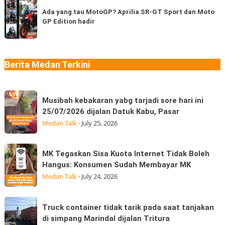
Ada
coba
di
yang
Ada yang tau MotoGP? Aprilia SR-GT Sport dan Moto
berapa
Medan
GP Edition hadir
tau
jenis?
“Jangan
MotoGP?
Ngaku
Aprilia
Sudah
SR-
Berita Medan Terkini
Makan
GT
Thai
Sport
Musibah
dan
Musibah kebakaran yabg tarjadi sore hari ini
kebakaran
Moto
25/07/2026 dijalan Datuk Kabu, Pasar
yabg
GP
Medan Talk
·
July 25, 2026
tarjadi
Edition
sore
hadir
MK
MK Tegaskan Sisa Kuota Internet Tidak Boleh
hari
Tegaskan
Hangus: Konsumen Sudah Membayar MK
ini
Sisa
Medan Talk
·
July 24, 2026
25/07/2026
Kuota
dijalan
Internet
Truck
Datuk
Truck container tidak tarik pada saat tanjakan
Tidak
container
Kabu,
di simpang Marindal dijalan Tritura
Boleh