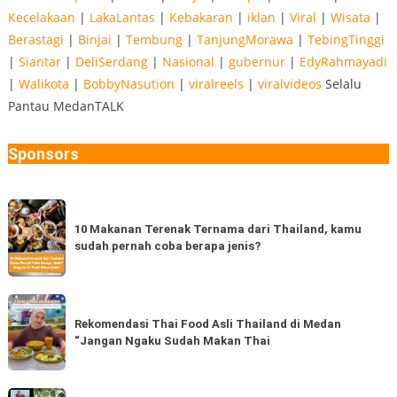
Kecelakaan
|
LakaLantas
|
Kebakaran
|
iklan
|
Viral
|
Wisata
|
Berastagi
|
Binjai
|
Tembung
|
TanjungMorawa
|
TebingTinggi
|
Siantar
|
DeliSerdang
|
Nasional
|
gubernur
|
EdyRahmayadi
|
Walikota
|
BobbyNasution
|
viralreels
|
viralvideos
Selalu
Pantau MedanTALK
Sponsors
10
Makanan
10 Makanan Terenak Ternama dari Thailand, kamu
sudah pernah coba berapa jenis?
Terenak
Ternama
dari
Rekomendasi
Thailand,
Thai
Rekomendasi Thai Food Asli Thailand di Medan
kamu
“Jangan Ngaku Sudah Makan Thai
Food
sudah
Asli
pernah
Thailand