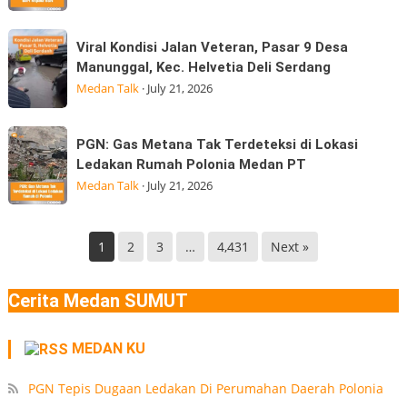
Mundur
Hingga
dari
Viral
di
Viral Kondisi Jalan Veteran, Pasar 9 Desa
kepala
Kondisi
Medan
Manunggal, Kec. Helvetia Deli Serdang
BGN
Jalan
Gempa
Medan Talk
·
July 21, 2026
Kepala
Veteran,
Badan
Pasar
PGN:
Gizi
PGN: Gas Metana Tak Terdeteksi di Lokasi
9
Gas
Nasional
Ledakan Rumah Polonia Medan PT
Desa
Metana
(BGN) Nanik
Medan Talk
·
July 21, 2026
Manunggal,
Tak
Kec.
Terdeteksi
Helvetia
di
1
2
3
…
4,431
Next »
Deli
Lokasi
Serdang
Ledakan
Cerita Medan SUMUT
Rumah
Polonia
MEDAN KU
Medan
PT
PGN Tepis Dugaan Ledakan Di Perumahan Daerah Polonia