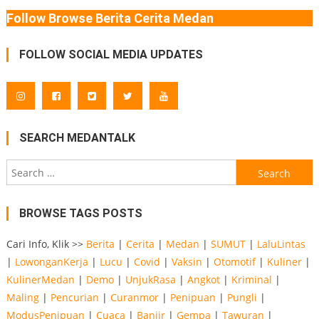
Follow Browse Berita Cerita Medan
FOLLOW SOCIAL MEDIA UPDATES
SEARCH MEDANTALK
Search
for:
BROWSE TAGS POSTS
Cari Info, Klik >>
Berita
|
Cerita
|
Medan
|
SUMUT
|
LaluLintas
|
LowonganKerja
|
Lucu
|
Covid
|
Vaksin
|
Otomotif
|
Kuliner
|
KulinerMedan
|
Demo
|
UnjukRasa
|
Angkot
|
Kriminal
|
Maling
|
Pencurian
|
Curanmor
|
Penipuan
|
Pungli
|
ModusPenipuan
|
Cuaca
|
Banjir
|
Gempa
|
Tawuran
|