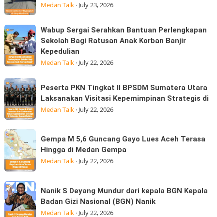
tidak
Pasar
Medan Talk
·
July 23, 2026
Hangus:
tarik
Konsumen
pada
Wabup
Wabup Sergai Serahkan Bantuan Perlengkapan
Sudah
saat
Sergai
Sekolah Bagi Ratusan Anak Korban Banjir
Membayar
tanjakan
Kepedulian
Serahkan
MK
di
Medan Talk
·
July 22, 2026
Bantuan
simpang
Perlengkapan
Marindal
Peserta
Sekolah
Peserta PKN Tingkat II BPSDM Sumatera Utara
dijalan
PKN
Laksanakan Visitasi Kepemimpinan Strategis di
Bagi
Tritura
Tingkat
Medan Talk
·
July 22, 2026
Ratusan
II
Anak
BPSDM
Korban
Gempa
Gempa M 5,6 Guncang Gayo Lues Aceh Terasa
Sumatera
Banjir
M
Hingga di Medan Gempa
Utara
Kepedulian
5,6
Medan Talk
·
July 22, 2026
Laksanakan
Guncang
Visitasi
Gayo
Nanik
Kepemimpinan
Nanik S Deyang Mundur dari kepala BGN Kepala
Lues
S
Strategis
Badan Gizi Nasional (BGN) Nanik
Aceh
Deyang
di
Medan Talk
·
July 22, 2026
Terasa