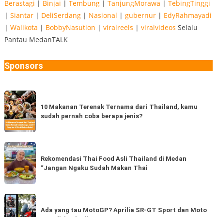
Berastagi
|
Binjai
|
Tembung
|
TanjungMorawa
|
TebingTinggi
|
Siantar
|
DeliSerdang
|
Nasional
|
gubernur
|
EdyRahmayadi
|
Walikota
|
BobbyNasution
|
viralreels
|
viralvideos
Selalu
Pantau MedanTALK
Sponsors
10
Makanan
10 Makanan Terenak Ternama dari Thailand, kamu
sudah pernah coba berapa jenis?
Terenak
Ternama
dari
Rekomendasi
Thailand,
Thai
Rekomendasi Thai Food Asli Thailand di Medan
kamu
“Jangan Ngaku Sudah Makan Thai
Food
sudah
Asli
pernah
Thailand
Ada
coba
di
yang
Ada yang tau MotoGP? Aprilia SR-GT Sport dan Moto
berapa