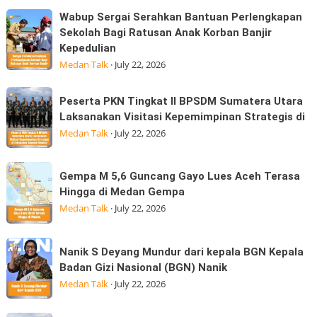
Konsumen
pada
Wabup
Wabup Sergai Serahkan Bantuan Perlengkapan
Sudah
saat
Sergai
Sekolah Bagi Ratusan Anak Korban Banjir
Membayar
tanjakan
Kepedulian
Serahkan
MK
di
Medan Talk
·
July 22, 2026
Bantuan
simpang
Perlengkapan
Marindal
Peserta
Sekolah
Peserta PKN Tingkat II BPSDM Sumatera Utara
dijalan
PKN
Laksanakan Visitasi Kepemimpinan Strategis di
Bagi
Tritura
Tingkat
Medan Talk
·
July 22, 2026
Ratusan
II
Anak
BPSDM
Korban
Gempa
Gempa M 5,6 Guncang Gayo Lues Aceh Terasa
Sumatera
Banjir
M
Hingga di Medan Gempa
Utara
Kepedulian
5,6
Medan Talk
·
July 22, 2026
Laksanakan
Guncang
Visitasi
Gayo
Nanik
Kepemimpinan
Nanik S Deyang Mundur dari kepala BGN Kepala
Lues
S
Strategis
Badan Gizi Nasional (BGN) Nanik
Aceh
Deyang
di
Medan Talk
·
July 22, 2026
Terasa
Mundur
Hingga
dari