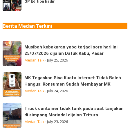
Medan
GP Edition hadir
tau
jenis?
“Jangan
MotoGP?
Ngaku
Aprilia
Sudah
SR-
Berita Medan Terkini
Makan
GT
Thai
Sport
Musibah
dan
Musibah kebakaran yabg tarjadi sore hari ini
kebakaran
Moto
25/07/2026 dijalan Datuk Kabu, Pasar
yabg
GP
Medan Talk
·
July 25, 2026
tarjadi
Edition
sore
hadir
MK
MK Tegaskan Sisa Kuota Internet Tidak Boleh
hari
Tegaskan
Hangus: Konsumen Sudah Membayar MK
ini
Sisa
Medan Talk
·
July 24, 2026
25/07/2026
Kuota
dijalan
Internet
Truck
Datuk
Truck container tidak tarik pada saat tanjakan
Tidak
container
Kabu,
di simpang Marindal dijalan Tritura
Boleh
tidak
Pasar
Medan Talk
·
July 23, 2026
Hangus:
tarik