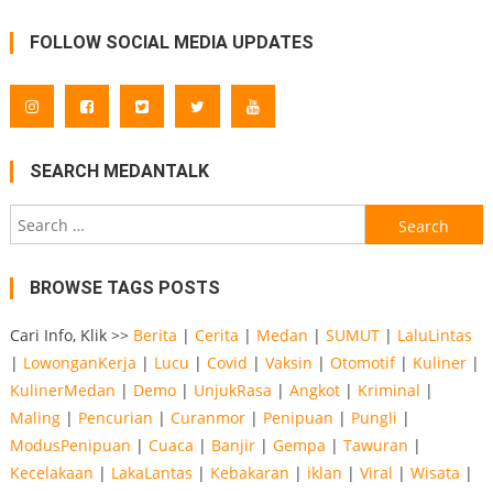
FOLLOW SOCIAL MEDIA UPDATES
SEARCH MEDANTALK
Search
for:
BROWSE TAGS POSTS
Cari Info, Klik >>
Berita
|
Cerita
|
Medan
|
SUMUT
|
LaluLintas
|
LowonganKerja
|
Lucu
|
Covid
|
Vaksin
|
Otomotif
|
Kuliner
|
KulinerMedan
|
Demo
|
UnjukRasa
|
Angkot
|
Kriminal
|
Maling
|
Pencurian
|
Curanmor
|
Penipuan
|
Pungli
|
ModusPenipuan
|
Cuaca
|
Banjir
|
Gempa
|
Tawuran
|
Kecelakaan
|
LakaLantas
|
Kebakaran
|
iklan
|
Viral
|
Wisata
|