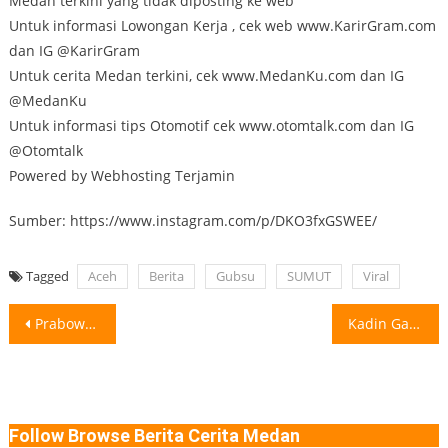
Medan terkini yang tidak diposting ke web
Untuk informasi Lowongan Kerja , cek web www.KarirGram.com
dan IG @KarirGram
Untuk cerita Medan terkini, cek www.MedanKu.com dan IG
@MedanKu
Untuk informasi tips Otomotif cek www.otomtalk.com dan IG
@Otomtalk
Powered by Webhosting Terjamin
Sumber: https://www.instagram.com/p/DKO3fxGSWEE/
Tagged
Aceh
Berita
Gubsu
SUMUT
Viral
Post
Prabowo dan Macron Kunjungi Akmil Magelang, Ini Agenda Lengkapnya Prabowo Subianto bersama
Kadin Gandeng Pengusaha Prancis, 1.000 Dapur Umum MBG Siap Dibangun Kamar Dagang
navigation
Follow Browse Berita Cerita Medan