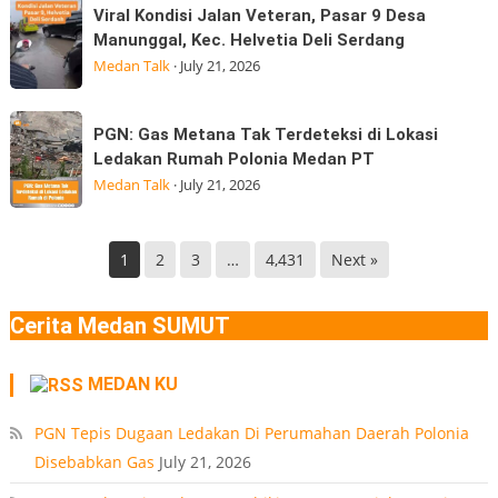
Viral
di
Viral Kondisi Jalan Veteran, Pasar 9 Desa
kepala
Kondisi
Medan
Manunggal, Kec. Helvetia Deli Serdang
BGN
Jalan
Gempa
Medan Talk
·
July 21, 2026
Kepala
Veteran,
Badan
Pasar
PGN:
Gizi
PGN: Gas Metana Tak Terdeteksi di Lokasi
9
Gas
Nasional
Ledakan Rumah Polonia Medan PT
Desa
Metana
(BGN) Nanik
Medan Talk
·
July 21, 2026
Manunggal,
Tak
Kec.
Terdeteksi
Helvetia
di
1
2
3
…
4,431
Next »
Deli
Lokasi
Serdang
Ledakan
Cerita Medan SUMUT
Rumah
Polonia
MEDAN KU
Medan
PT
PGN Tepis Dugaan Ledakan Di Perumahan Daerah Polonia
Disebabkan Gas
July 21, 2026