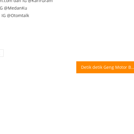
am.com dan IG @KarirGram
n IG @MedanKu
n IG @Otomtalk
k
Detik detik Geng Motor Bawa Sajam masuk ke Warkop Deli Tua 