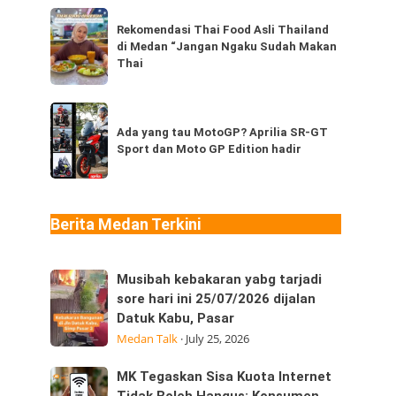
dari
Rekomendasi
.
Thailand,
Rekomendasi Thai Food Asli Thailand
Thai
di Medan “Jangan Ngaku Sudah Makan
kamu
Food
Thai
sudah
Asli
pernah
Thailand
Ada
coba
di
yang
Ada yang tau MotoGP? Aprilia SR-GT
berapa
Medan
Sport dan Moto GP Edition hadir
tau
jenis?
“Jangan
MotoGP?
Ngaku
Aprilia
Sudah
SR-
Berita Medan Terkini
Makan
GT
Thai
Sport
Musibah
Musibah kebakaran yabg tarjadi
dan
kebakaran
sore hari ini 25/07/2026 dijalan
Moto
Datuk Kabu, Pasar
yabg
GP
i
Medan Talk
·
July 25, 2026
tarjadi
Edition
sore
hadir
MK
MK Tegaskan Sisa Kuota Internet
hari