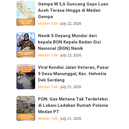
Sumatera
Kepedulian
Gempa
Gempa M 5,6 Guncang Gayo Lues
Utara
M
Aceh Terasa Hingga di Medan
Laksanakan
Gempa
5,6
Visitasi
Medan Talk
·
July 22, 2026
Guncang
Kepemimpinan
Gayo
Strategis
Nanik
Nanik S Deyang Mundur dari
Lues
di
S
kepala BGN Kepala Badan Gizi
Aceh
Nasional (BGN) Nanik
Deyang
Terasa
Medan Talk
·
July 22, 2026
Mundur
Hingga
dari
di
Viral
Viral Kondisi Jalan Veteran, Pasar
kepala
Medan
Kondisi
9 Desa Manunggal, Kec. Helvetia
BGN
Gempa
Deli Serdang
Jalan
Kepala
Medan Talk
·
July 21, 2026
Veteran,
Badan
Pasar
Gizi
PGN:
PGN: Gas Metana Tak Terdeteksi
9
Nasional
Gas
di Lokasi Ledakan Rumah Polonia
Desa
(BGN) Nanik
Medan PT
Metana
Manunggal,
Medan Talk
·
July 21, 2026
Tak
Kec.
Terdeteksi