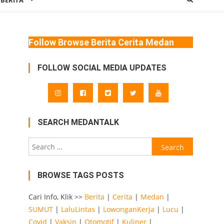
 BERITA
Follow Browse Berita Cerita Medan
FOLLOW SOCIAL MEDIA UPDATES
SEARCH MEDANTALK
Search
for:
BROWSE TAGS POSTS
Cari Info, Klik >>
Berita
|
Cerita
|
Medan
|
SUMUT
|
LaluLintas
|
LowonganKerja
|
Lucu
|
Covid
|
Vaksin
|
Otomotif
|
Kuliner
|