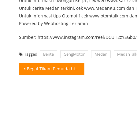
Untuk informasi Lowongan Kerja , cek web www.KarirGr
Untuk cerita Medan terkini, cek www.MedanKu.com da
Untuk informasi tips Otomotif cek www.otomtalk.com da
Powered by Webhosting Terjamin
Sumber: https://www.instagram.com/reel/DCUH2zYSGb0/
Tagged
Berita
GengMotor
Medan
MedanTal
Post
Begal Tikam Pemuda hingga Tew4s di Medan, 2 Ditangkap, 4 Masih Diburu
navigation