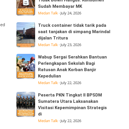
Tegaskan
Tidak Boleh Hangus: Konsumen
ini
Sudah Membayar MK
Sisa
25/07/2026
Medan Talk
·
July 24, 2026
Kuota
dijalan
Internet
Datuk
eed
Truck
Truck container tidak tarik pada
Tidak
Kabu,
container
saat tanjakan di simpang Marindal
Boleh
Pasar
dijalan Tritura
tidak
Hangus:
Medan Talk
·
July 23, 2026
tarik
Konsumen
pada
Sudah
Wabup
Wabup Sergai Serahkan Bantuan
saat
Membayar
Sergai
Perlengkapan Sekolah Bagi
tanjakan
MK
Ratusan Anak Korban Banjir
Serahkan
di
Kepedulian
Bantuan
simpang
Medan Talk
·
July 22, 2026
Perlengkapan
Marindal
Sekolah
dijalan
Peserta
Peserta PKN Tingkat II BPSDM
Bagi
Tritura
PKN
Sumatera Utara Laksanakan
Ratusan
Visitasi Kepemimpinan Strategis
Tingkat
Anak
di
II
Korban
Medan Talk
·
July 22, 2026
BPSDM
Banjir