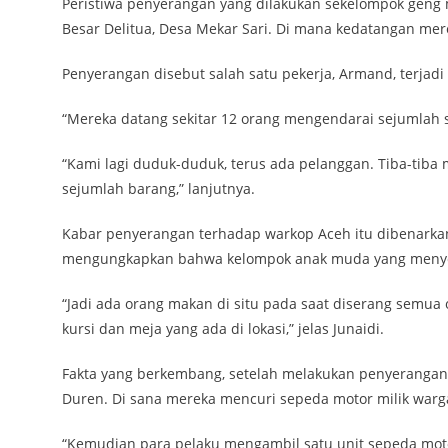
Peristiwa penyerangan yang dilakukan sekelompok geng m
Besar Delitua, Desa Mekar Sari. Di mana kedatangan mer
Penyerangan disebut salah satu pekerja, Armand, terjadi 
“Mereka datang sekitar 12 orang mengendarai sejumlah 
“Kami lagi duduk-duduk, terus ada pelanggan. Tiba-tib
sejumlah barang,” lanjutnya.
Kabar penyerangan terhadap warkop Aceh itu dibenarkan 
mengungkapkan bahwa kelompok anak muda yang menyer
“Jadi ada orang makan di situ pada saat diserang semua
kursi dan meja yang ada di lokasi,” jelas Junaidi.
Fakta yang berkembang, setelah melakukan penyerangan 
Duren. Di sana mereka mencuri sepeda motor milik warg
“Kemudian para pelaku mengambil satu unit sepeda moto