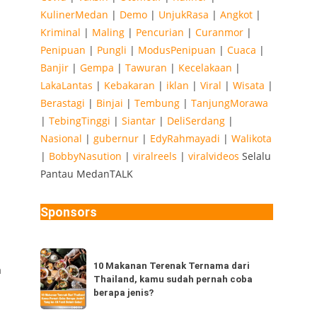
KulinerMedan
|
Demo
|
UnjukRasa
|
Angkot
|
Kriminal
|
Maling
|
Pencurian
|
Curanmor
|
Penipuan
|
Pungli
|
ModusPenipuan
|
Cuaca
|
Banjir
|
Gempa
|
Tawuran
|
Kecelakaan
|
LakaLantas
|
Kebakaran
|
iklan
|
Viral
|
Wisata
|
Berastagi
|
Binjai
|
Tembung
|
TanjungMorawa
|
TebingTinggi
|
Siantar
|
DeliSerdang
|
Nasional
|
gubernur
|
EdyRahmayadi
|
Walikota
|
BobbyNasution
|
viralreels
|
viralvideos
Selalu
Pantau MedanTALK
Sponsors
10
10 Makanan Terenak Ternama dari
a
Makanan
Thailand, kamu sudah pernah coba
Terenak
berapa jenis?
Ternama