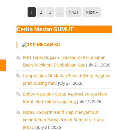
Helvetia
di
Deli
Lokasi
1
2
3
…
4,431
Next »
Serdang
Ledakan
Rumah
Cerita Medan SUMUT
Polonia
Medan
MEDAN KU
PT
PGN Tepis Dugaan Ledakan Di Perumahan
Daerah Polonia Disebabkan Gas
July 21, 2026
dan
Lampu Jalan Di Medan Error, bikin pengguna
jalan pusing mau
July 21, 2026
Bobby Nasution Serap Aspirasi Warga Nias
Barat, Beri Solusi Langsung
July 21, 2026
Horas, #SobatKreatif! Siap menyambut
kemeriahan Karya Kreatif Sumatera Utara
(KKSU)
July 21, 2026