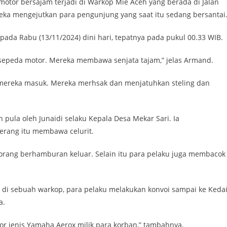
otor bersajam terjadi di Warkop Mie Aceh yang berada di Jalan
eka mengejutkan para pengunjung yang saat itu sedang bersantai
pada Rabu (13/11/2024) dini hari, tepatnya pada pukul 00.33 WIB.
sepeda motor. Mereka membawa senjata tajam,” jelas Armand.
a mereka masuk. Mereka merhsak dan menjatuhkan steling dan
pula oleh Junaidi selaku Kepala Desa Mekar Sari. Ia
ang itu membawa celurit.
 orang berhamburan keluar. Selain itu para pelaku juga membacok
di sebuah warkop, para pelaku melakukan konvoi sampai ke Keda
a.
r jenis Yamaha Aerox milik para korban,” tambahnya.