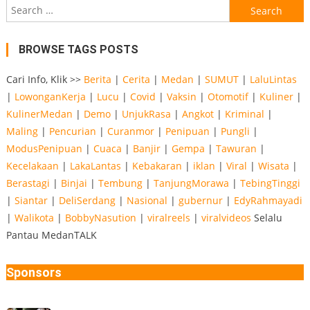
Search
for:
BROWSE TAGS POSTS
Cari Info, Klik >>
Berita
|
Cerita
|
Medan
|
SUMUT
|
LaluLintas
|
LowonganKerja
|
Lucu
|
Covid
|
Vaksin
|
Otomotif
|
Kuliner
|
KulinerMedan
|
Demo
|
UnjukRasa
|
Angkot
|
Kriminal
|
Maling
|
Pencurian
|
Curanmor
|
Penipuan
|
Pungli
|
ModusPenipuan
|
Cuaca
|
Banjir
|
Gempa
|
Tawuran
|
Kecelakaan
|
LakaLantas
|
Kebakaran
|
iklan
|
Viral
|
Wisata
|
Berastagi
|
Binjai
|
Tembung
|
TanjungMorawa
|
TebingTinggi
|
Siantar
|
DeliSerdang
|
Nasional
|
gubernur
|
EdyRahmayadi
|
Walikota
|
BobbyNasution
|
viralreels
|
viralvideos
Selalu
Pantau MedanTALK
Sponsors