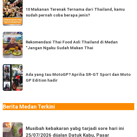
10
Makanan
10 Makanan Terenak Ternama dari Thailand, kamu
sudah pernah coba berapa jenis?
Terenak
Ternama
dari
Rekomendasi
Thailand,
Thai
Rekomendasi Thai Food Asli Thailand di Medan
kamu
“Jangan Ngaku Sudah Makan Thai
Food
sudah
Asli
pernah
Thailand
Ada
coba
di
yang
Ada yang tau MotoGP? Aprilia SR-GT Sport dan Moto
berapa
Medan
GP Edition hadir
tau
jenis?
“Jangan
MotoGP?
Ngaku
Aprilia
Sudah
SR-
Berita Medan Terkini
Makan
GT
Thai
Sport
Musibah
dan
Musibah kebakaran yabg tarjadi sore hari ini
kebakaran
Moto
25/07/2026 dijalan Datuk Kabu, Pasar