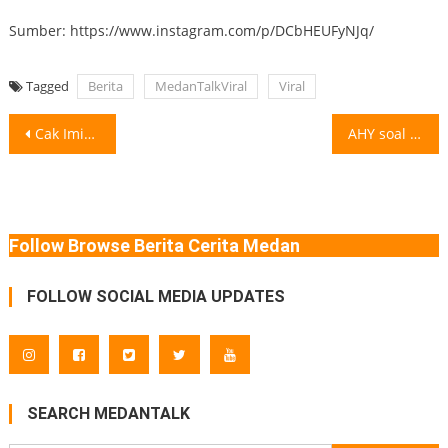
Sumber: https://www.instagram.com/p/DCbHEUFyNJq/
Tagged
Berita
MedanTalkViral
Viral
Post
Cak Imin Sebut Pemerintah Akan Beri Bantuan ke Korban Jvdol Menko Pemberdayaan
AHY soal Turun Harga Tiket Pesawat: 1-2 Minggu Kita Percepat Proses Menteri
navigation
Follow Browse Berita Cerita Medan
FOLLOW SOCIAL MEDIA UPDATES
SEARCH MEDANTALK