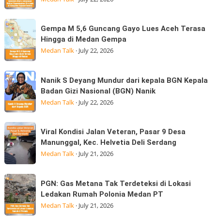
Ratusan
II
Anak
BPSDM
Korban
Gempa
Gempa M 5,6 Guncang Gayo Lues Aceh Terasa
Sumatera
Banjir
M
Hingga di Medan Gempa
Utara
Kepedulian
5,6
Medan Talk
·
July 22, 2026
Laksanakan
Guncang
Visitasi
Gayo
Nanik
Kepemimpinan
Nanik S Deyang Mundur dari kepala BGN Kepala
Lues
S
Strategis
Badan Gizi Nasional (BGN) Nanik
Aceh
Deyang
di
Medan Talk
·
July 22, 2026
Terasa
Mundur
Hingga
dari
Viral
di
Viral Kondisi Jalan Veteran, Pasar 9 Desa
kepala
Kondisi
Medan
Manunggal, Kec. Helvetia Deli Serdang
BGN
Jalan
Gempa
Medan Talk
·
July 21, 2026
Kepala
Veteran,
Badan
Pasar
PGN:
Gizi
PGN: Gas Metana Tak Terdeteksi di Lokasi
9
Gas
Nasional
Ledakan Rumah Polonia Medan PT
Desa
Metana
(BGN) Nanik
Medan Talk
·
July 21, 2026
Manunggal,
Tak