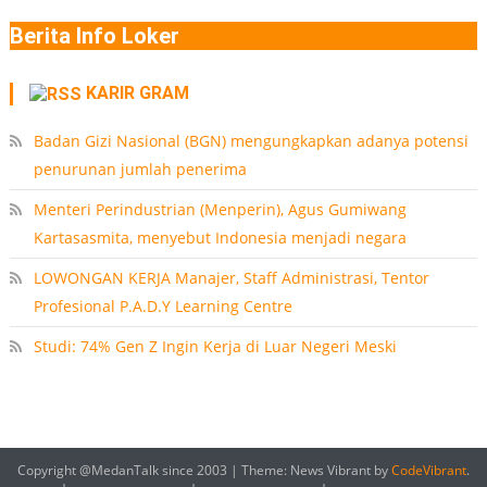
Berita Info Loker
KARIR GRAM
Badan Gizi Nasional (BGN) mengungkapkan adanya potensi
penurunan jumlah penerima
Menteri Perindustrian (Menperin), Agus Gumiwang
Kartasasmita, menyebut Indonesia menjadi negara
LOWONGAN KERJA Manajer, Staff Administrasi, Tentor
Profesional P.A.D.Y Learning Centre
Studi: 74% Gen Z Ingin Kerja di Luar Negeri Meski
Copyright @MedanTalk since 2003
|
Theme: News Vibrant by
CodeVibrant
.