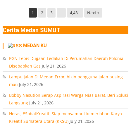
Kec.
Terdeteksi
Helvetia
di
1
2
3
…
4,431
Next »
Deli
Lokasi
Serdang
Ledakan
Cerita Medan SUMUT
Rumah
Polonia
MEDAN KU
Medan
PT
PGN Tepis Dugaan Ledakan Di Perumahan Daerah Polonia
Disebabkan Gas
July 21, 2026
Lampu Jalan Di Medan Error, bikin pengguna jalan pusing
mau
July 21, 2026
Bobby Nasution Serap Aspirasi Warga Nias Barat, Beri Solusi
Langsung
July 21, 2026
Horas, #SobatKreatif! Siap menyambut kemeriahan Karya
Kreatif Sumatera Utara (KKSU)
July 21, 2026