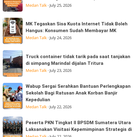
yabg
GP
Medan Talk
·
July 25, 2026
tarjadi
Edition
sore
hadir
MK
MK Tegaskan Sisa Kuota Internet Tidak Boleh
hari
Tegaskan
Hangus: Konsumen Sudah Membayar MK
ini
Sisa
Medan Talk
·
July 24, 2026
25/07/2026
Kuota
dijalan
Internet
Truck
Datuk
Truck container tidak tarik pada saat tanjakan
Tidak
container
Kabu,
di simpang Marindal dijalan Tritura
Boleh
tidak
Pasar
Medan Talk
·
July 23, 2026
Hangus:
tarik
Konsumen
pada
Wabup
Wabup Sergai Serahkan Bantuan Perlengkapan
Sudah
saat
Sergai
Sekolah Bagi Ratusan Anak Korban Banjir
Membayar
tanjakan
Kepedulian
Serahkan
MK
di
Medan Talk
·
July 22, 2026
Bantuan
simpang
Perlengkapan
Marindal
Peserta
Sekolah
Peserta PKN Tingkat II BPSDM Sumatera Utara
dijalan
PKN
Laksanakan Visitasi Kepemimpinan Strategis di
Bagi
Tritura
Tingkat
Medan Talk
·
July 22, 2026