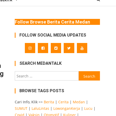
 BERITA
Follow Browse Berita Cerita Medan
FOLLOW SOCIAL MEDIA UPDATES
SEARCH MEDANTALK
a
ng
Search
for:
BROWSE TAGS POSTS
Cari Info, Klik >>
Berita
|
Cerita
|
Medan
|
SUMUT
|
LaluLintas
|
LowonganKerja
|
Lucu
|
Covid
|
Vaksin
|
Otomotif
|
Kuliner
|