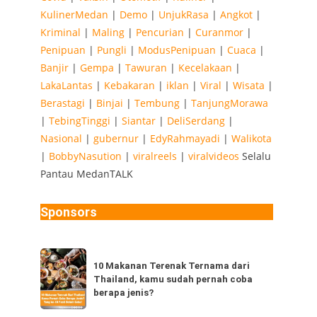
KulinerMedan
|
Demo
|
UnjukRasa
|
Angkot
|
Kriminal
|
Maling
|
Pencurian
|
Curanmor
|
Penipuan
|
Pungli
|
ModusPenipuan
|
Cuaca
|
Banjir
|
Gempa
|
Tawuran
|
Kecelakaan
|
LakaLantas
|
Kebakaran
|
iklan
|
Viral
|
Wisata
|
Berastagi
|
Binjai
|
Tembung
|
TanjungMorawa
|
TebingTinggi
|
Siantar
|
DeliSerdang
|
Nasional
|
gubernur
|
EdyRahmayadi
|
Walikota
|
BobbyNasution
|
viralreels
|
viralvideos
Selalu
Pantau MedanTALK
Sponsors
10
10 Makanan Terenak Ternama dari
Makanan
Thailand, kamu sudah pernah coba
Terenak
berapa jenis?
Ternama