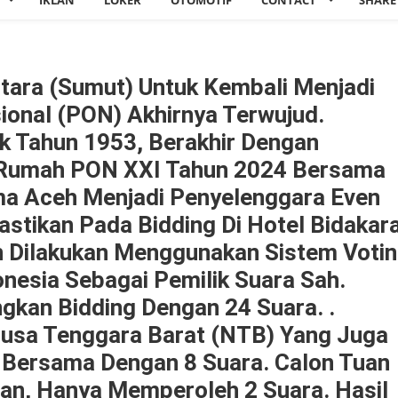
IKLAN
LOKER
OTOMOTIF
CONTACT
SHARE
ara (Sumut) Untuk Kembali Menjadi
onal (PON) Akhirnya Terwujud.
k Tahun 1953, Berakhir Dengan
n Rumah PON XXI Tahun 2024 Bersama
ama Aceh Menjadi Penyelenggara Even
astikan Pada Bidding Di Hotel Bidakar
an Dilakukan Menggunakan Sistem Voti
nesia Sebagai Pemilik Suara Sah.
an Bidding Dengan 24 Suara. .
usa Tenggara Barat (NTB) Yang Juga
ersama Dengan 8 Suara. Calon Tuan
an, Hanya Memperoleh 2 Suara. Hasil