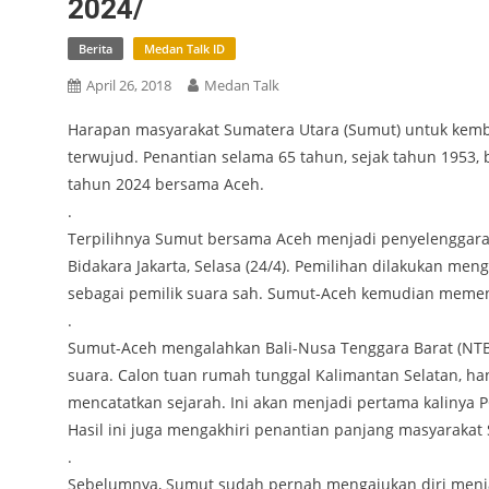
2024/
Berita
Medan Talk ID
April 26, 2018
Medan Talk
Harapan masyarakat Sumatera Utara (Sumut) untuk kemb
terwujud. Penantian selama 65 tahun, sejak tahun 1953,
tahun 2024 bersama Aceh.
.
Terpilihnya Sumut bersama Aceh menjadi penyelenggara e
Bidakara Jakarta, Selasa (24/4). Pemilihan dilakukan me
sebagai pemilik suara sah. Sumut-Aceh kemudian meme
.
Sumut-Aceh mengalahkan Bali-Nusa Tenggara Barat (NT
suara. Calon tuan rumah tunggal Kalimantan Selatan, h
mencatatkan sejarah. Ini akan menjadi pertama kalinya 
Hasil ini juga mengakhiri penantian panjang masyaraka
.
Sebelumnya, Sumut sudah pernah mengajukan diri menjad