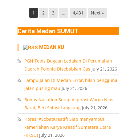
Helvetia
di
Deli
Lokasi
1
2
3
…
4,431
Next »
Serdang
Ledakan
Rumah
Cerita Medan SUMUT
Polonia
Medan
MEDAN KU
PT
PGN Tepis Dugaan Ledakan Di Perumahan
Daerah Polonia Disebabkan Gas
July 21, 2026
Lampu Jalan Di Medan Error, bikin pengguna
jalan pusing mau
July 21, 2026
Bobby Nasution Serap Aspirasi Warga Nias
Barat, Beri Solusi Langsung
July 21, 2026
Horas, #SobatKreatif! Siap menyambut
kemeriahan Karya Kreatif Sumatera Utara
(KKSU)
July 21, 2026