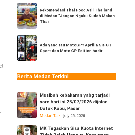
dari
Rekomendasi
Thailand,
Rekomendasi Thai Food Asli Thailand
Thai
di Medan “Jangan Ngaku Sudah Makan
kamu
Food
Thai
sudah
Asli
pernah
Thailand
Ada
coba
di
yang
Ada yang tau MotoGP? Aprilia SR-GT
berapa
Medan
Sport dan Moto GP Edition hadir
tau
jenis?
“Jangan
MotoGP?
Ngaku
el
Aprilia
Sudah
SR-
Berita Medan Terkini
Makan
GT
Thai
Sport
Musibah
Musibah kebakaran yabg tarjadi
dan
kebakaran
sore hari ini 25/07/2026 dijalan
Moto
Datuk Kabu, Pasar
yabg
GP
.
Medan Talk
·
July 25, 2026
tarjadi
Edition
sore
hadir
MK
MK Tegaskan Sisa Kuota Internet
hari