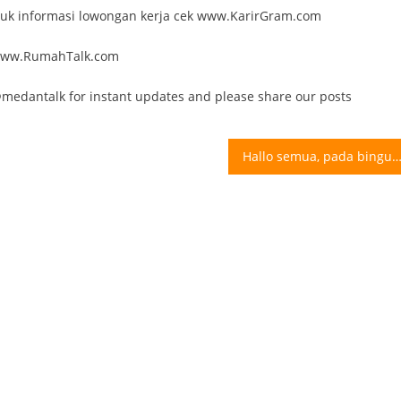
ntuk informasi lowongan kerja cek www.KarirGram.com
k www.RumahTalk.com
 @medantalk for instant updates and please share our posts
Hallo semua, pada bingung setiap hari mau makan apa? Bosan dengan menu warung makan yang itu-itu aja? Yuk cek @bestkitchenmedan, menyediakan nasi kotak dan rantangan yang cocok banget buat teman-teman kantoran, kos-kosan, atau rumah tangga yang tidak sempat memasak. Kami menyajikan makanan sehat dengan bahan dasar berkualitas baik dan segar, yang pastinya 100% HALAL dengan harga terjangkau dan menu yang bervariasi. Untuk info pemesanan, hubungi kami Line : @bestkitchenmedan Wh