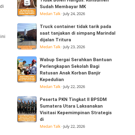
Tegaskan
Tidak Boleh Hangus: Konsumen
ini
di
Sudah Membayar MK
Sisa
25/07/2026
Medan Talk
·
July 24, 2026
Kuota
dijalan
Internet
Datuk
Truck
Truck container tidak tarik pada
Tidak
Kabu,
container
saat tanjakan di simpang Marindal
ini
Boleh
Pasar
dijalan Tritura
tidak
Hangus:
Medan Talk
·
July 23, 2026
tarik
Konsumen
pada
Sudah
Wabup
Wabup Sergai Serahkan Bantuan
saat
Membayar
Sergai
Perlengkapan Sekolah Bagi
tanjakan
MK
Ratusan Anak Korban Banjir
Serahkan
di
Kepedulian
Bantuan
simpang
Medan Talk
·
July 22, 2026
Perlengkapan
Marindal
Sekolah
dijalan
Peserta
Peserta PKN Tingkat II BPSDM
Bagi
Tritura
PKN
Sumatera Utara Laksanakan
Ratusan
Visitasi Kepemimpinan Strategis
Tingkat
Anak
di
II
Korban
Medan Talk
·
July 22, 2026
BPSDM
Banjir