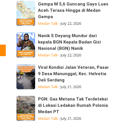
Sumatera
Kepedulian
Gempa
Gempa M 5,6 Guncang Gayo Lues
Utara
M
Aceh Terasa Hingga di Medan
Laksanakan
Gempa
5,6
Visitasi
Medan Talk
·
July 22, 2026
Guncang
Kepemimpinan
Gayo
Strategis
Nanik
Nanik S Deyang Mundur dari
Lues
di
S
kepala BGN Kepala Badan Gizi
Aceh
Nasional (BGN) Nanik
Deyang
tasapp : 0823.6222.3487
Terasa
Medan Talk
·
July 22, 2026
Mundur
Hingga
dari
di
Viral
Viral Kondisi Jalan Veteran, Pasar
kepala
Medan
Kondisi
9 Desa Manunggal, Kec. Helvetia
BGN
Gempa
Deli Serdang
Jalan
Kepala
Medan Talk
·
July 21, 2026
Veteran,
Badan
Pasar
Gizi
PGN:
PGN: Gas Metana Tak Terdeteksi
9
Nasional
Gas
di Lokasi Ledakan Rumah Polonia
Desa
(BGN) Nanik
Medan PT
Metana
Manunggal,
Medan Talk
·
July 21, 2026
Tak
Kec.
Terdeteksi