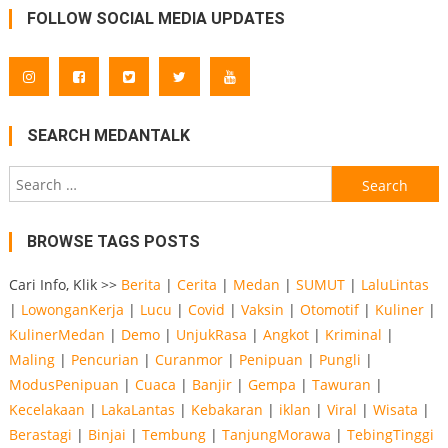
FOLLOW SOCIAL MEDIA UPDATES
SEARCH MEDANTALK
Search
for:
BROWSE TAGS POSTS
Cari Info, Klik >>
Berita
|
Cerita
|
Medan
|
SUMUT
|
LaluLintas
|
LowonganKerja
|
Lucu
|
Covid
|
Vaksin
|
Otomotif
|
Kuliner
|
KulinerMedan
|
Demo
|
UnjukRasa
|
Angkot
|
Kriminal
|
Maling
|
Pencurian
|
Curanmor
|
Penipuan
|
Pungli
|
ModusPenipuan
|
Cuaca
|
Banjir
|
Gempa
|
Tawuran
|
Kecelakaan
|
LakaLantas
|
Kebakaran
|
iklan
|
Viral
|
Wisata
|
Berastagi
|
Binjai
|
Tembung
|
TanjungMorawa
|
TebingTinggi