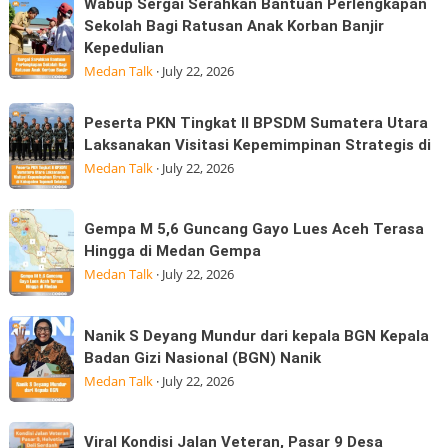
Wabup
Wabup Sergai Serahkan Bantuan Perlengkapan
Sudah
saat
Sergai
Sekolah Bagi Ratusan Anak Korban Banjir
Membayar
tanjakan
Kepedulian
Serahkan
MK
di
Medan Talk
·
July 22, 2026
Bantuan
simpang
Perlengkapan
Marindal
Peserta
Sekolah
Peserta PKN Tingkat II BPSDM Sumatera Utara
dijalan
PKN
Laksanakan Visitasi Kepemimpinan Strategis di
Bagi
Tritura
Tingkat
Medan Talk
·
July 22, 2026
Ratusan
II
Anak
BPSDM
Korban
Gempa
Gempa M 5,6 Guncang Gayo Lues Aceh Terasa
Sumatera
Banjir
M
Hingga di Medan Gempa
Utara
Kepedulian
5,6
Medan Talk
·
July 22, 2026
Laksanakan
Guncang
Visitasi
Gayo
Nanik
Kepemimpinan
Nanik S Deyang Mundur dari kepala BGN Kepala
Lues
S
Strategis
Badan Gizi Nasional (BGN) Nanik
Aceh
Deyang
di
Medan Talk
·
July 22, 2026
Terasa
Mundur
Hingga
dari
Viral
di
Viral Kondisi Jalan Veteran, Pasar 9 Desa
kepala