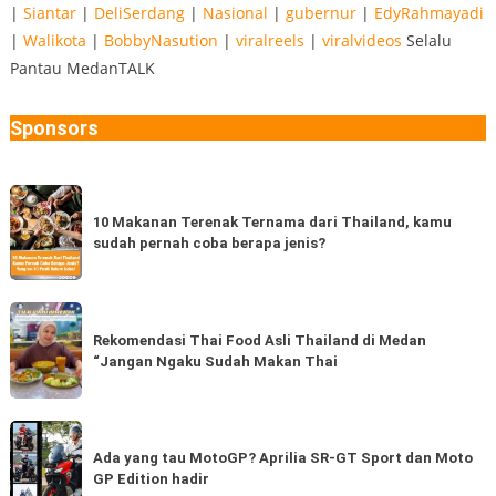
|
Siantar
|
DeliSerdang
|
Nasional
|
gubernur
|
EdyRahmayadi
|
Walikota
|
BobbyNasution
|
viralreels
|
viralvideos
Selalu
Pantau MedanTALK
Sponsors
10
Makanan
10 Makanan Terenak Ternama dari Thailand, kamu
sudah pernah coba berapa jenis?
Terenak
Ternama
dari
Rekomendasi
Thailand,
Thai
Rekomendasi Thai Food Asli Thailand di Medan
kamu
“Jangan Ngaku Sudah Makan Thai
Food
sudah
Asli
pernah
Thailand
Ada
coba
di
yang
Ada yang tau MotoGP? Aprilia SR-GT Sport dan Moto
berapa
Medan
GP Edition hadir
tau
jenis?