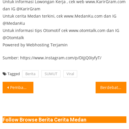
Untuk informasi Lowongan Kerja , cek web www.KarirGram.com
dan IG @KarirGram
Untuk cerita Medan terkini, cek www.MedanKu.com dan IG
@MedanKu
Untuk informasi tips Otomotif cek www.otomtalk.com dan IG
@Otomtalk
Powered by Webhosting Terjamin
Sumber: https://www.instagram.com/p/DIjJQ0iyfyT/
Tagged
Berita
SUMUT
Viral
Post
Pembahasan RUU KUHAP Ditunda, Komisi III DPR Buka Aspirasi! Ketua Komisi III
Berdebat Masalah Barcode Parkir Berlangganan Terjadi Lagi di Medan. Kata Jukir Barcode
navigation
Follow Browse Berita Cerita Medan