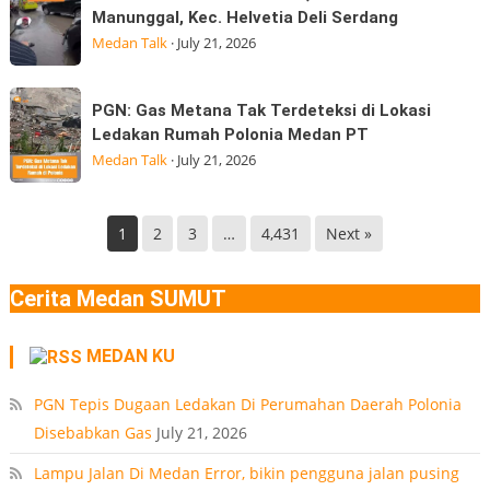
Kondisi
Medan
Manunggal, Kec. Helvetia Deli Serdang
BGN
Jalan
Gempa
Medan Talk
·
July 21, 2026
Kepala
Veteran,
Badan
Pasar
PGN:
Gizi
PGN: Gas Metana Tak Terdeteksi di Lokasi
9
Gas
Nasional
Ledakan Rumah Polonia Medan PT
Desa
Metana
(BGN) Nanik
Medan Talk
·
July 21, 2026
Manunggal,
Tak
Kec.
Terdeteksi
Helvetia
di
1
2
3
…
4,431
Next »
Deli
Lokasi
Serdang
Ledakan
Cerita Medan SUMUT
Rumah
Polonia
MEDAN KU
Medan
PT
PGN Tepis Dugaan Ledakan Di Perumahan Daerah Polonia
Disebabkan Gas
July 21, 2026
Lampu Jalan Di Medan Error, bikin pengguna jalan pusing