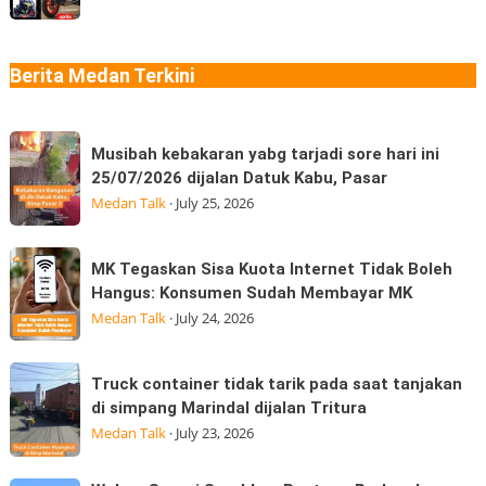
“Jangan
MotoGP?
Ngaku
Aprilia
Sudah
SR-
Berita Medan Terkini
Makan
GT
Thai
Sport
Musibah
dan
Musibah kebakaran yabg tarjadi sore hari ini
kebakaran
Moto
25/07/2026 dijalan Datuk Kabu, Pasar
yabg
GP
Medan Talk
·
July 25, 2026
tarjadi
Edition
sore
hadir
MK
MK Tegaskan Sisa Kuota Internet Tidak Boleh
hari
Tegaskan
Hangus: Konsumen Sudah Membayar MK
ini
Sisa
Medan Talk
·
July 24, 2026
25/07/2026
Kuota
dijalan
Internet
Truck
Datuk
Truck container tidak tarik pada saat tanjakan
Tidak
container
Kabu,
di simpang Marindal dijalan Tritura
Boleh
tidak
Pasar
Medan Talk
·
July 23, 2026
Hangus:
tarik
Konsumen
pada