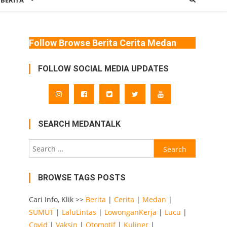
 BERITA
Follow Browse Berita Cerita Medan
FOLLOW SOCIAL MEDIA UPDATES
SEARCH MEDANTALK
Search
for:
BROWSE TAGS POSTS
Cari Info, Klik >>
Berita
|
Cerita
|
Medan
|
SUMUT
|
LaluLintas
|
LowonganKerja
|
Lucu
|
Covid
|
Vaksin
|
Otomotif
|
Kuliner
|