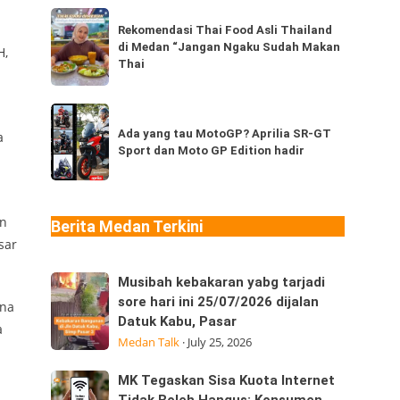
dari
Rekomendasi
Thailand,
Rekomendasi Thai Food Asli Thailand
Thai
di Medan “Jangan Ngaku Sudah Makan
kamu
H,
Food
Thai
sudah
Asli
pernah
Thailand
Ada
coba
di
yang
Ada yang tau MotoGP? Aprilia SR-GT
berapa
a
Medan
Sport dan Moto GP Edition hadir
tau
jenis?
“Jangan
MotoGP?
Ngaku
Aprilia
Sudah
SR-
an
Berita Medan Terkini
Makan
GT
sar
Thai
Sport
Musibah
Musibah kebakaran yabg tarjadi
dan
kebakaran
sore hari ini 25/07/2026 dijalan
Moto
ana
Datuk Kabu, Pasar
yabg
GP
a
Medan Talk
·
July 25, 2026
tarjadi
Edition
sore
hadir
MK
MK Tegaskan Sisa Kuota Internet
hari