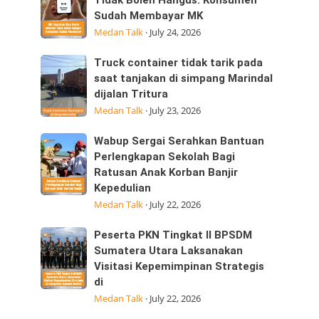
Tegaskan
Tidak Boleh Hangus: Konsumen
ini
Sudah Membayar MK
Sisa
25/07/2026
Medan Talk
·
July 24, 2026
Kuota
dijalan
Internet
Datuk
Truck
Truck container tidak tarik pada
Tidak
Kabu,
container
saat tanjakan di simpang Marindal
Boleh
Pasar
dijalan Tritura
tidak
Hangus:
Medan Talk
·
July 23, 2026
tarik
Konsumen
pada
Sudah
Wabup
Wabup Sergai Serahkan Bantuan
saat
Membayar
Sergai
Perlengkapan Sekolah Bagi
tanjakan
MK
Ratusan Anak Korban Banjir
Serahkan
di
Kepedulian
Bantuan
simpang
Medan Talk
·
July 22, 2026
Perlengkapan
Marindal
Sekolah
dijalan
Peserta
Peserta PKN Tingkat II BPSDM
Bagi
Tritura
PKN
Sumatera Utara Laksanakan
Ratusan
Visitasi Kepemimpinan Strategis
Tingkat
Anak
di
II
Korban
Medan Talk
·
July 22, 2026
BPSDM
Banjir