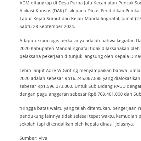
AGM ditangkap di Desa Purba Julu Kecamatan Puncak Sor
Alokasi Khusus (DAK) Fisik pada Dinas Pendidikan Pemk
Tabur Kejati Sumut dan Kejari Mandailingnatal, Jumat (2
Sabtu 28 September 2024.
Adapun kronologis perkaranya adalah bahwa kegiatan Dan
2020 Kabupaten Mandalingnatal tidak dilaksanakan oleh 
pelaksana pekerjaan ditunjuk langsung oleh Kepala Dina
Lebih lanjut Adre W Ginting menyampaikan bahwa jumlah
2020 adalah sebesar Rp16.245.067.888 yang dialokasika
sebesar Rp1.596.073.000. Untuk Sub Bidang PAUD denga
dengan pagu anggaran sebesar Rp8.769.461.000 dan Sub
“Hingga batas waktu yang telah ditentukan, pengerjaan 
pendukung lainnya tidak selesai tepat waktu, kemudian p
sekolah tapi dikendalikan oleh kepala dinas,” jelasnya.
Sumber: Viva