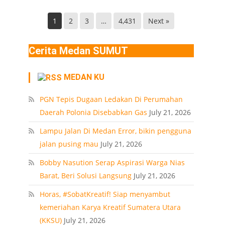
Helvetia
di
Deli
Lokasi
1
2
3
…
4,431
Next »
Serdang
Ledakan
Rumah
Cerita Medan SUMUT
Polonia
Medan
MEDAN KU
PT
PGN Tepis Dugaan Ledakan Di Perumahan
Daerah Polonia Disebabkan Gas
July 21, 2026
Lampu Jalan Di Medan Error, bikin pengguna
jalan pusing mau
July 21, 2026
Bobby Nasution Serap Aspirasi Warga Nias
Barat, Beri Solusi Langsung
July 21, 2026
Horas, #SobatKreatif! Siap menyambut
kemeriahan Karya Kreatif Sumatera Utara
(KKSU)
July 21, 2026