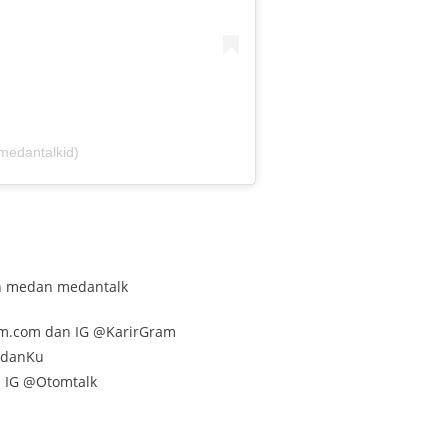
medantalkid)
lan medan medantalk
am.com dan IG @KarirGram
edanKu
n IG @Otomtalk