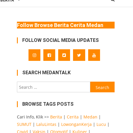
 BERITA
Follow Browse Berita Cerita Medan
FOLLOW SOCIAL MEDIA UPDATES
SEARCH MEDANTALK
Search
for:
BROWSE TAGS POSTS
Cari Info, Klik >>
Berita
|
Cerita
|
Medan
|
SUMUT
|
LaluLintas
|
LowonganKerja
|
Lucu
|
Covid
|
Vaksin
|
Otomotif
|
Kuliner
|