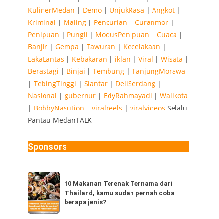
KulinerMedan
|
Demo
|
UnjukRasa
|
Angkot
|
Kriminal
|
Maling
|
Pencurian
|
Curanmor
|
Penipuan
|
Pungli
|
ModusPenipuan
|
Cuaca
|
Banjir
|
Gempa
|
Tawuran
|
Kecelakaan
|
LakaLantas
|
Kebakaran
|
iklan
|
Viral
|
Wisata
|
Berastagi
|
Binjai
|
Tembung
|
TanjungMorawa
|
TebingTinggi
|
Siantar
|
DeliSerdang
|
Nasional
|
gubernur
|
EdyRahmayadi
|
Walikota
|
BobbyNasution
|
viralreels
|
viralvideos
Selalu
Pantau MedanTALK
Sponsors
10
10 Makanan Terenak Ternama dari
Makanan
Thailand, kamu sudah pernah coba
Terenak
berapa jenis?
Ternama