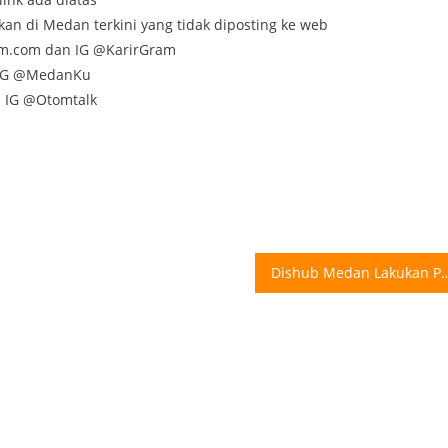
kan di Medan terkini yang tidak diposting ke web
am.com dan IG @KarirGram
n IG @MedanKu
n IG @Otomtalk
Dishub Medan Lakukan Pengawasan Penertiban Terkait Parkir Berlangga