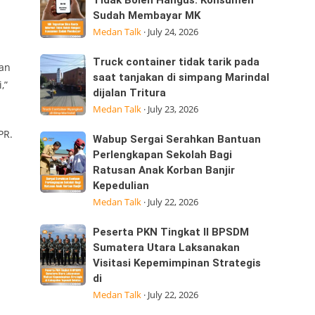
Tegaskan
Tidak Boleh Hangus: Konsumen
ini
Sudah Membayar MK
Sisa
25/07/2026
Medan Talk
·
July 24, 2026
Kuota
dijalan
Internet
Datuk
Truck
Truck container tidak tarik pada
kan
Tidak
Kabu,
container
saat tanjakan di simpang Marindal
,”
Boleh
Pasar
dijalan Tritura
tidak
Hangus:
Medan Talk
·
July 23, 2026
tarik
Konsumen
pada
PR.
Sudah
Wabup
Wabup Sergai Serahkan Bantuan
saat
Membayar
Sergai
Perlengkapan Sekolah Bagi
tanjakan
MK
Ratusan Anak Korban Banjir
Serahkan
di
Kepedulian
Bantuan
simpang
Medan Talk
·
July 22, 2026
Perlengkapan
Marindal
Sekolah
dijalan
Peserta
Peserta PKN Tingkat II BPSDM
Bagi
Tritura
PKN
Sumatera Utara Laksanakan
Ratusan
Visitasi Kepemimpinan Strategis
Tingkat
Anak
di
II
Korban
Medan Talk
·
July 22, 2026
BPSDM
Banjir