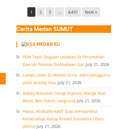
Helvetia
di
Deli
Lokasi
1
2
3
…
4,431
Next »
Serdang
Ledakan
Rumah
Cerita Medan SUMUT
Polonia
Medan
MEDAN KU
PT
PGN Tepis Dugaan Ledakan Di Perumahan
Daerah Polonia Disebabkan Gas
July 21, 2026
Lampu Jalan Di Medan Error, bikin pengguna
nan Dinas Perhubungan Kota Medan
jalan pusing mau
July 21, 2026
Bobby Nasution Serap Aspirasi Warga Nias
Barat, Beri Solusi Langsung
July 21, 2026
Horas, #SobatKreatif! Siap menyambut
kemeriahan Karya Kreatif Sumatera Utara
(KKSU)
July 21, 2026