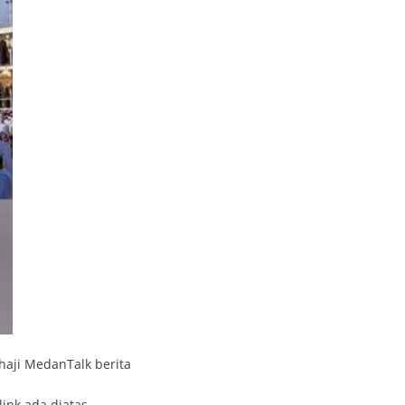
 haji MedanTalk berita
link ada diatas