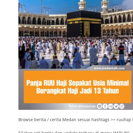
Browse berita / cerita Medan sesuai hashtags >> ruuhaji
Silakan cek berita dan update terbaru di menu HARI INI , 