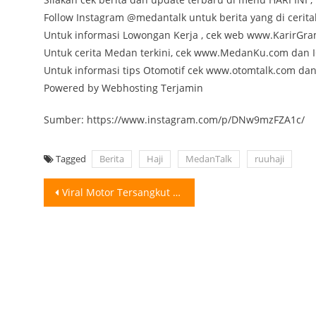
Follow Instagram @medantalk untuk berita yang di cerita
Untuk informasi Lowongan Kerja , cek web www.KarirGr
Untuk cerita Medan terkini, cek www.MedanKu.com da
Untuk informasi tips Otomotif cek www.otomtalk.com da
Powered by Webhosting Terjamin
Sumber: https://www.instagram.com/p/DNw9mzFZA1c/
Tagged
Berita
Haji
MedanTalk
ruuhaji
Post
Viral Motor Tersangkut di Tembok Usai Dicoba Dicuri Maling Sebuah kejadian unik
navigation