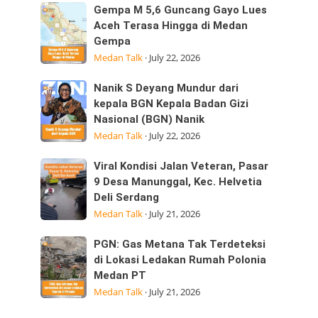
Sumatera
Kepedulian
Gempa
Gempa M 5,6 Guncang Gayo Lues
Utara
M
Aceh Terasa Hingga di Medan
Laksanakan
Gempa
5,6
Visitasi
Medan Talk
·
July 22, 2026
Guncang
Kepemimpinan
Gayo
Strategis
Nanik
Nanik S Deyang Mundur dari
Lues
di
S
kepala BGN Kepala Badan Gizi
Aceh
Nasional (BGN) Nanik
Deyang
Terasa
Medan Talk
·
July 22, 2026
Mundur
Hingga
dari
di
Viral
Viral Kondisi Jalan Veteran, Pasar
kepala
Medan
Kondisi
9 Desa Manunggal, Kec. Helvetia
BGN
Gempa
Deli Serdang
Jalan
Kepala
Medan Talk
·
July 21, 2026
Veteran,
Badan
Pasar
Gizi
PGN:
PGN: Gas Metana Tak Terdeteksi
9
Nasional
Gas
di Lokasi Ledakan Rumah Polonia
Desa
(BGN) Nanik
Medan PT
Metana
Manunggal,
Medan Talk
·
July 21, 2026
Tak
Kec.
Terdeteksi