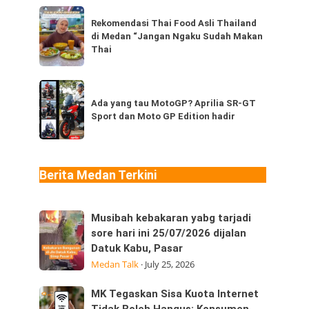
dari
Rekomendasi
Thailand,
Rekomendasi Thai Food Asli Thailand
Thai
di Medan “Jangan Ngaku Sudah Makan
kamu
Food
Thai
sudah
Asli
pernah
Thailand
Ada
coba
di
yang
Ada yang tau MotoGP? Aprilia SR-GT
berapa
Medan
Sport dan Moto GP Edition hadir
tau
jenis?
“Jangan
MotoGP?
Ngaku
Aprilia
Sudah
SR-
Berita Medan Terkini
Makan
GT
Thai
Sport
Musibah
Musibah kebakaran yabg tarjadi
dan
kebakaran
sore hari ini 25/07/2026 dijalan
Moto
Datuk Kabu, Pasar
yabg
GP
Medan Talk
·
July 25, 2026
tarjadi
Edition
sore
hadir
MK
MK Tegaskan Sisa Kuota Internet
hari