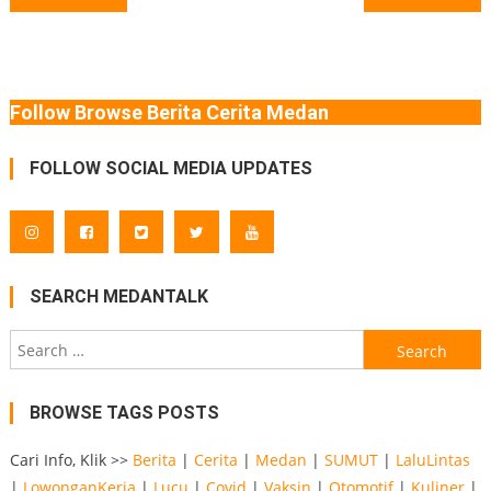
navigation
Follow Browse Berita Cerita Medan
FOLLOW SOCIAL MEDIA UPDATES
SEARCH MEDANTALK
Search
for:
BROWSE TAGS POSTS
Cari Info, Klik >>
Berita
|
Cerita
|
Medan
|
SUMUT
|
LaluLintas
|
LowonganKerja
|
Lucu
|
Covid
|
Vaksin
|
Otomotif
|
Kuliner
|