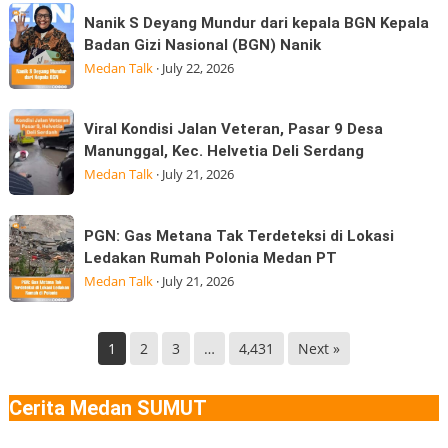
Gayo
Nanik
Kepemimpinan
Nanik S Deyang Mundur dari kepala BGN Kepala
Lues
S
Strategis
Badan Gizi Nasional (BGN) Nanik
Aceh
Deyang
di
Medan Talk
·
July 22, 2026
Terasa
Mundur
Hingga
dari
Viral
di
Viral Kondisi Jalan Veteran, Pasar 9 Desa
kepala
Kondisi
Medan
Manunggal, Kec. Helvetia Deli Serdang
BGN
Jalan
Gempa
Medan Talk
·
July 21, 2026
Kepala
Veteran,
Badan
Pasar
PGN:
Gizi
PGN: Gas Metana Tak Terdeteksi di Lokasi
9
Gas
Nasional
Ledakan Rumah Polonia Medan PT
Desa
Metana
(BGN) Nanik
Medan Talk
·
July 21, 2026
Manunggal,
Tak
Kec.
Terdeteksi
Helvetia
di
1
2
3
…
4,431
Next »
Deli
Lokasi
Serdang
Ledakan
Cerita Medan SUMUT
Rumah
Polonia