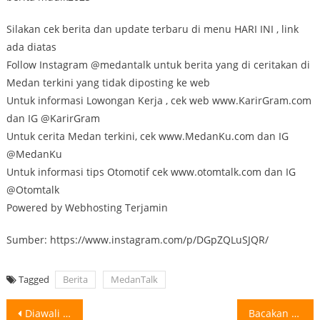
Silakan cek berita dan update terbaru di menu HARI INI , link
ada diatas
Follow Instagram @medantalk untuk berita yang di ceritakan di
Medan terkini yang tidak diposting ke web
Untuk informasi Lowongan Kerja , cek web www.KarirGram.com
dan IG @KarirGram
Untuk cerita Medan terkini, cek www.MedanKu.com dan IG
@MedanKu
Untuk informasi tips Otomotif cek www.otomtalk.com dan IG
@Otomtalk
Powered by Webhosting Terjamin
Sumber: https://www.instagram.com/p/DGpZQLuSJQR/
Tagged
Berita
MedanTalk
Post
Diawali Jabat Tangan, Pertemuan Trump-Zelensky Diakhiri Adu Mulut Pertemuan luar biasa antara
Bacakan Pledoi, Mantan Sekretaris Dinkes Sumut Ngaku Tak Pernah Menerima Uang Rp700