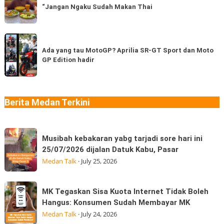
kamu
“Jangan Ngaku Sudah Makan Thai
Food
sudah
Asli
pernah
Thailand
Ada
coba
di
yang
Ada yang tau MotoGP? Aprilia SR-GT Sport dan Moto
berapa
Medan
GP Edition hadir
tau
jenis?
“Jangan
MotoGP?
Ngaku
Aprilia
Sudah
SR-
Berita Medan Terkini
Makan
GT
Thai
Sport
Musibah
dan
Musibah kebakaran yabg tarjadi sore hari ini
kebakaran
Moto
25/07/2026 dijalan Datuk Kabu, Pasar
yabg
GP
Medan Talk
·
July 25, 2026
tarjadi
Edition
sore
hadir
MK
MK Tegaskan Sisa Kuota Internet Tidak Boleh
hari
Tegaskan
Hangus: Konsumen Sudah Membayar MK
ini
Sisa
Medan Talk
·
July 24, 2026
25/07/2026
Kuota