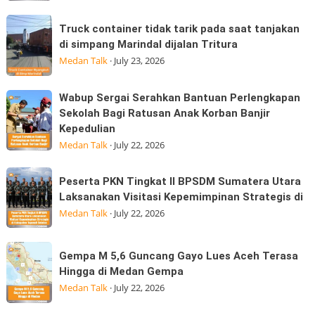
dijalan
Internet
Truck
Datuk
Truck container tidak tarik pada saat tanjakan
Tidak
container
Kabu,
di simpang Marindal dijalan Tritura
Boleh
tidak
Pasar
Medan Talk
·
July 23, 2026
Hangus:
tarik
Konsumen
pada
Wabup
Wabup Sergai Serahkan Bantuan Perlengkapan
Sudah
saat
Sergai
Sekolah Bagi Ratusan Anak Korban Banjir
Membayar
tanjakan
Kepedulian
Serahkan
MK
di
Medan Talk
·
July 22, 2026
Bantuan
simpang
Perlengkapan
Marindal
Peserta
Sekolah
Peserta PKN Tingkat II BPSDM Sumatera Utara
dijalan
PKN
Laksanakan Visitasi Kepemimpinan Strategis di
Bagi
Tritura
Tingkat
Medan Talk
·
July 22, 2026
Ratusan
II
Anak
BPSDM
Korban
Gempa
Gempa M 5,6 Guncang Gayo Lues Aceh Terasa
Sumatera
Banjir
M
Hingga di Medan Gempa
Utara
Kepedulian
5,6
Medan Talk
·
July 22, 2026
Laksanakan
Guncang
Visitasi