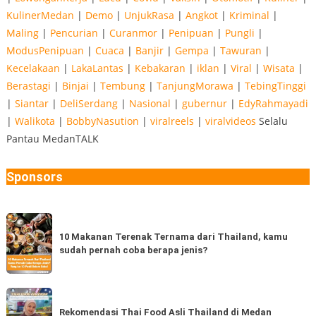
KulinerMedan
|
Demo
|
UnjukRasa
|
Angkot
|
Kriminal
|
Maling
|
Pencurian
|
Curanmor
|
Penipuan
|
Pungli
|
ModusPenipuan
|
Cuaca
|
Banjir
|
Gempa
|
Tawuran
|
Kecelakaan
|
LakaLantas
|
Kebakaran
|
iklan
|
Viral
|
Wisata
|
Berastagi
|
Binjai
|
Tembung
|
TanjungMorawa
|
TebingTinggi
|
Siantar
|
DeliSerdang
|
Nasional
|
gubernur
|
EdyRahmayadi
|
Walikota
|
BobbyNasution
|
viralreels
|
viralvideos
Selalu
Pantau MedanTALK
Sponsors
10
Makanan
10 Makanan Terenak Ternama dari Thailand, kamu
sudah pernah coba berapa jenis?
Terenak
Ternama
dari
Rekomendasi
Thailand,
Thai
Rekomendasi Thai Food Asli Thailand di Medan