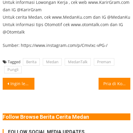
Untuk informasi Lowongan Kerja , cek web www.KarirGram.com
dan IG @KarirGram
Untuk cerita Medan, cek www.MedanKu.com dan IG @MedanKu
Untuk informasi tips Otomotif cek www.otomtalk.com dan IG
@Otomtalk
Sumber: https://www.instagram.com/p/CmvIxc-vPG-/
Tagged
Berita
Medan
MedanTalk
Preman
Pungli
Post
Ingin lebih puas terhubung dengan orang tersayang serta bebas streaming film favorit?
Pria di Korsel Meninggal Karena Terinfeksi Amoeba Pemakan Otak Seorang pria di
navigation
Follow Browse Berita Cerita Medan
FOLLOW SOCIAL MEDIA UPDATES