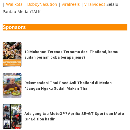
|
Walikota
|
BobbyNasution
|
viralreels
|
viralvideos
Selalu
Pantau MedanTALK
Sponsors
10
Makanan
10 Makanan Terenak Ternama dari Thailand, kamu
sudah pernah coba berapa jenis?
Terenak
Ternama
dari
Rekomendasi
Thailand,
Thai
Rekomendasi Thai Food Asli Thailand di Medan
kamu
“Jangan Ngaku Sudah Makan Thai
Food
sudah
Asli
pernah
Thailand
Ada
coba
di
yang
Ada yang tau MotoGP? Aprilia SR-GT Sport dan Moto
berapa
Medan
GP Edition hadir
tau
jenis?
“Jangan
MotoGP?