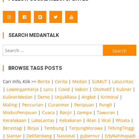
SEARCH MEDANTALK
Search
for:
BROWSE TAGS POSTS
Cari Info, Klik >>
Berita
|
Cerita
|
Medan
|
SUMUT
|
LaluLintas
|
LowonganKerja
|
Lucu
|
Covid
|
Vaksin
|
Otomotif
|
Kuliner
|
KulinerMedan
|
Demo
|
UnjukRasa
|
Angkot
|
Kriminal
|
Maling
|
Pencurian
|
Curanmor
|
Penipuan
|
Pungli
|
ModusPenipuan
|
Cuaca
|
Banjir
|
Gempa
|
Tawuran
|
Kecelakaan
|
LakaLantas
|
Kebakaran
|
iklan
|
Viral
|
Wisata
|
Berastagi
|
Binjai
|
Tembung
|
TanjungMorawa
|
TebingTinggi
|
Siantar
|
DeliSerdang
|
Nasional
|
gubernur
|
EdyRahmayadi