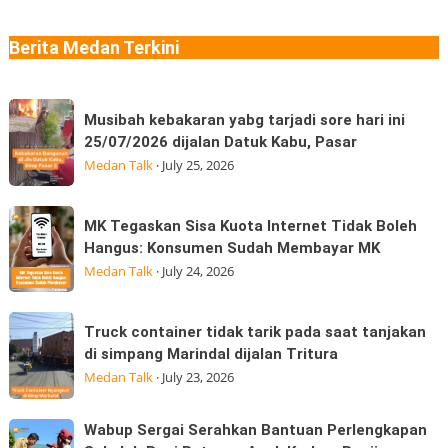
Ngaku
Aprilia
Sudah
SR-
Berita Medan Terkini
Makan
GT
Thai
Sport
Musibah
dan
Musibah kebakaran yabg tarjadi sore hari ini
kebakaran
Moto
25/07/2026 dijalan Datuk Kabu, Pasar
yabg
GP
Medan Talk
·
July 25, 2026
tarjadi
Edition
sore
hadir
MK
MK Tegaskan Sisa Kuota Internet Tidak Boleh
hari
Tegaskan
Hangus: Konsumen Sudah Membayar MK
ini
Sisa
Medan Talk
·
July 24, 2026
25/07/2026
Kuota
dijalan
Internet
Truck
Datuk
Truck container tidak tarik pada saat tanjakan
Tidak
container
Kabu,
di simpang Marindal dijalan Tritura
Boleh
tidak
Pasar
Medan Talk
·
July 23, 2026
Hangus:
tarik
Konsumen
pada
Wabup
Wabup Sergai Serahkan Bantuan Perlengkapan
Sudah
saat