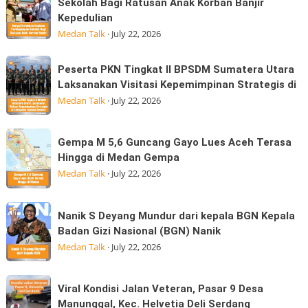
Sergai
Sekolah Bagi Ratusan Anak Korban Banjir
Membayar
tanjakan
Kepedulian
Serahkan
MK
di
Medan Talk
·
July 22, 2026
Bantuan
simpang
Perlengkapan
Marindal
Peserta
Sekolah
Peserta PKN Tingkat II BPSDM Sumatera Utara
dijalan
PKN
Laksanakan Visitasi Kepemimpinan Strategis di
Bagi
Tritura
Tingkat
Medan Talk
·
July 22, 2026
Ratusan
II
Anak
BPSDM
Korban
Gempa
Gempa M 5,6 Guncang Gayo Lues Aceh Terasa
Sumatera
Banjir
M
Hingga di Medan Gempa
Utara
Kepedulian
5,6
Medan Talk
·
July 22, 2026
Laksanakan
Guncang
Visitasi
Gayo
Nanik
Kepemimpinan
Nanik S Deyang Mundur dari kepala BGN Kepala
Lues
S
Strategis
Badan Gizi Nasional (BGN) Nanik
Aceh
Deyang
di
Medan Talk
·
July 22, 2026
Terasa
Mundur
Hingga
dari
Viral
di
Viral Kondisi Jalan Veteran, Pasar 9 Desa
kepala
Kondisi
Medan
Manunggal, Kec. Helvetia Deli Serdang