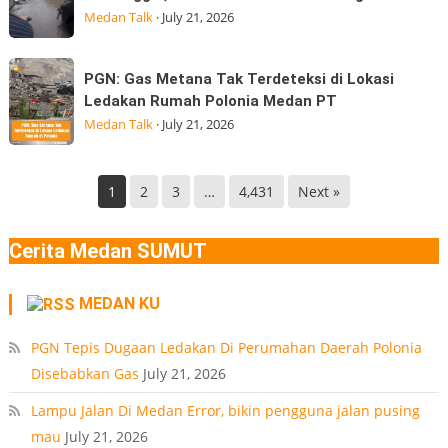
BGN
Jalan
Gempa
Medan Talk
·
July 21, 2026
Kepala
Veteran,
Badan
Pasar
PGN:
Gizi
PGN: Gas Metana Tak Terdeteksi di Lokasi
9
Gas
Nasional
Ledakan Rumah Polonia Medan PT
Desa
Metana
(BGN) Nanik
Medan Talk
·
July 21, 2026
Manunggal,
Tak
Kec.
Terdeteksi
Helvetia
di
1
2
3
…
4,431
Next »
Deli
Lokasi
Serdang
Ledakan
Cerita Medan SUMUT
Rumah
Polonia
MEDAN KU
Medan
PT
PGN Tepis Dugaan Ledakan Di Perumahan Daerah Polonia
Disebabkan Gas
July 21, 2026
Lampu Jalan Di Medan Error, bikin pengguna jalan pusing
mau
July 21, 2026