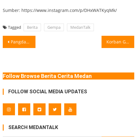
Sumber: https://www.instagram.com/p/DHxWATKyqMk/
Tagged
Berita
Gempa
MedanTalk
Post
Pangdam I/BB dan Kapolda Sumut Berbagi 3.000 Paket Takjil Dalam semangat kepedulian
Korban Gempa Myanmar-Thailand Melampaui 700 Orang Jumlah korban tewas akibat gempa bumi
navigation
Follow Browse Berita Cerita Medan
FOLLOW SOCIAL MEDIA UPDATES
SEARCH MEDANTALK