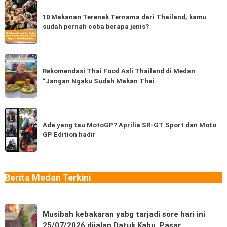
10
Makanan
10 Makanan Terenak Ternama dari Thailand, kamu
sudah pernah coba berapa jenis?
Terenak
Ternama
dari
Rekomendasi
Thailand,
Thai
Rekomendasi Thai Food Asli Thailand di Medan
kamu
“Jangan Ngaku Sudah Makan Thai
Food
sudah
Asli
pernah
Thailand
Ada
coba
di
yang
Ada yang tau MotoGP? Aprilia SR-GT Sport dan Moto
berapa
Medan
GP Edition hadir
tau
jenis?
“Jangan
MotoGP?
Ngaku
Aprilia
Sudah
SR-
Berita Medan Terkini
Makan
GT
Thai
Sport
Musibah
dan
Musibah kebakaran yabg tarjadi sore hari ini
kebakaran
Moto
25/07/2026 dijalan Datuk Kabu, Pasar