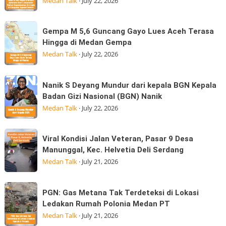
Medan Talk
·
July 22, 2026
Ratusan
II
Anak
BPSDM
Korban
Gempa
Gempa M 5,6 Guncang Gayo Lues Aceh Terasa
Sumatera
Banjir
M
Hingga di Medan Gempa
Utara
Kepedulian
5,6
Medan Talk
·
July 22, 2026
Laksanakan
Guncang
Visitasi
Gayo
Nanik
Kepemimpinan
Nanik S Deyang Mundur dari kepala BGN Kepala
Lues
S
Strategis
Badan Gizi Nasional (BGN) Nanik
Aceh
Deyang
di
Medan Talk
·
July 22, 2026
Terasa
Mundur
Hingga
dari
Viral
di
Viral Kondisi Jalan Veteran, Pasar 9 Desa
kepala
Kondisi
Medan
Manunggal, Kec. Helvetia Deli Serdang
BGN
Jalan
Gempa
Medan Talk
·
July 21, 2026
Kepala
Veteran,
Badan
Pasar
PGN:
Gizi
PGN: Gas Metana Tak Terdeteksi di Lokasi
9
Gas
Nasional
Ledakan Rumah Polonia Medan PT
Desa
Metana
(BGN) Nanik
Medan Talk
·
July 21, 2026
Manunggal,
Tak