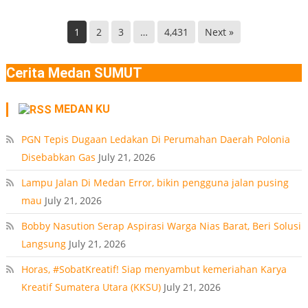
Kec.
Terdeteksi
Helvetia
di
1
2
3
…
4,431
Next »
Deli
Lokasi
Serdang
Ledakan
Cerita Medan SUMUT
Rumah
Polonia
MEDAN KU
Medan
PT
PGN Tepis Dugaan Ledakan Di Perumahan Daerah Polonia
Disebabkan Gas
July 21, 2026
Lampu Jalan Di Medan Error, bikin pengguna jalan pusing
mau
July 21, 2026
Bobby Nasution Serap Aspirasi Warga Nias Barat, Beri Solusi
Langsung
July 21, 2026
Horas, #SobatKreatif! Siap menyambut kemeriahan Karya
Kreatif Sumatera Utara (KKSU)
July 21, 2026