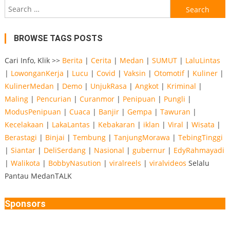
Search
for:
BROWSE TAGS POSTS
Cari Info, Klik >>
Berita
|
Cerita
|
Medan
|
SUMUT
|
LaluLintas
|
LowonganKerja
|
Lucu
|
Covid
|
Vaksin
|
Otomotif
|
Kuliner
|
KulinerMedan
|
Demo
|
UnjukRasa
|
Angkot
|
Kriminal
|
Maling
|
Pencurian
|
Curanmor
|
Penipuan
|
Pungli
|
ModusPenipuan
|
Cuaca
|
Banjir
|
Gempa
|
Tawuran
|
Kecelakaan
|
LakaLantas
|
Kebakaran
|
iklan
|
Viral
|
Wisata
|
Berastagi
|
Binjai
|
Tembung
|
TanjungMorawa
|
TebingTinggi
|
Siantar
|
DeliSerdang
|
Nasional
|
gubernur
|
EdyRahmayadi
|
Walikota
|
BobbyNasution
|
viralreels
|
viralvideos
Selalu
Pantau MedanTALK
Sponsors