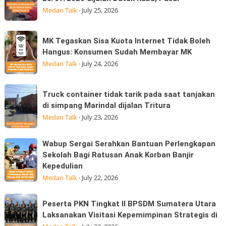
yabg
GP
Medan Talk
·
July 25, 2026
tarjadi
Edition
sore
hadir
MK
MK Tegaskan Sisa Kuota Internet Tidak Boleh
hari
Tegaskan
Hangus: Konsumen Sudah Membayar MK
ini
Sisa
Medan Talk
·
July 24, 2026
25/07/2026
Kuota
dijalan
Internet
Truck
Datuk
Truck container tidak tarik pada saat tanjakan
Tidak
container
Kabu,
di simpang Marindal dijalan Tritura
Boleh
tidak
Pasar
Medan Talk
·
July 23, 2026
Hangus:
tarik
Konsumen
pada
Wabup
Wabup Sergai Serahkan Bantuan Perlengkapan
Sudah
saat
Sergai
Sekolah Bagi Ratusan Anak Korban Banjir
Membayar
tanjakan
Kepedulian
Serahkan
MK
di
Medan Talk
·
July 22, 2026
Bantuan
simpang
Perlengkapan
Marindal
Peserta
Sekolah
Peserta PKN Tingkat II BPSDM Sumatera Utara
dijalan
PKN
Laksanakan Visitasi Kepemimpinan Strategis di
Bagi
Tritura
Tingkat