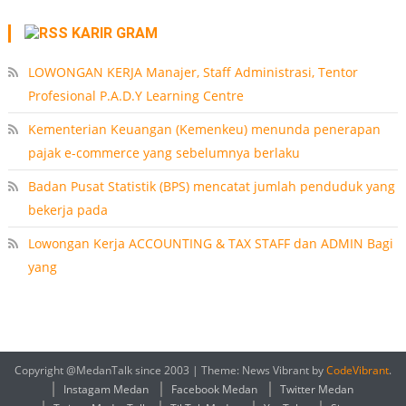
KARIR GRAM
LOWONGAN KERJA Manajer, Staff Administrasi, Tentor
Profesional P.A.D.Y Learning Centre
Kementerian Keuangan (Kemenkeu) menunda penerapan
pajak e-commerce yang sebelumnya berlaku
Badan Pusat Statistik (BPS) mencatat jumlah penduduk yang
bekerja pada
Lowongan Kerja ACCOUNTING & TAX STAFF dan ADMIN Bagi
yang
Copyright @MedanTalk since 2003
|
Theme: News Vibrant by
CodeVibrant
.
Instagam Medan
Facebook Medan
Twitter Medan