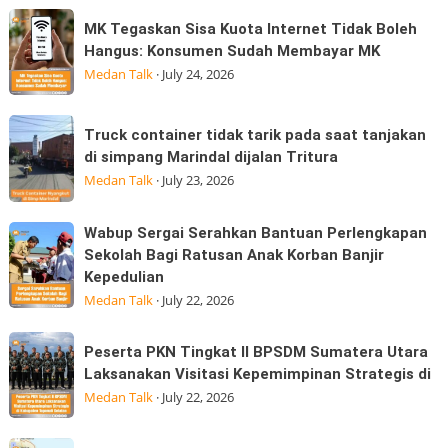
sore
hadir
MK
MK Tegaskan Sisa Kuota Internet Tidak Boleh
hari
Tegaskan
Hangus: Konsumen Sudah Membayar MK
ini
Sisa
Medan Talk
·
July 24, 2026
25/07/2026
Kuota
dijalan
Internet
Truck
Datuk
Truck container tidak tarik pada saat tanjakan
Tidak
container
Kabu,
di simpang Marindal dijalan Tritura
Boleh
tidak
Pasar
Medan Talk
·
July 23, 2026
Hangus:
tarik
Konsumen
pada
Wabup
Wabup Sergai Serahkan Bantuan Perlengkapan
Sudah
saat
Sergai
Sekolah Bagi Ratusan Anak Korban Banjir
Membayar
tanjakan
Kepedulian
Serahkan
MK
di
Medan Talk
·
July 22, 2026
Bantuan
simpang
Perlengkapan
Marindal
Peserta
Sekolah
Peserta PKN Tingkat II BPSDM Sumatera Utara
dijalan
PKN
Laksanakan Visitasi Kepemimpinan Strategis di
Bagi
Tritura
Tingkat
Medan Talk
·
July 22, 2026
Ratusan
II
Anak
BPSDM