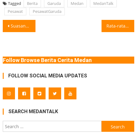
Tagged
Berita
Garuda
Medan
MedanTalk
Pesawat
PesawatGaruda
Post
Suasana Sore di Kota Medan: Harmoni Antara Hiruk Pikuk dan Ketentraman Menjelang
Rata-rata Orang RI Kerja 41 Jam/Minggu, Sebulan Gaji Rp2,8 Juta Rata-rata lama
navigation
Follow Browse Berita Cerita Medan
FOLLOW SOCIAL MEDIA UPDATES
SEARCH MEDANTALK
Search
for: