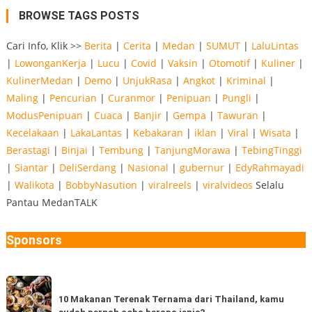
BROWSE TAGS POSTS
Cari Info, Klik >>
Berita
|
Cerita
|
Medan
|
SUMUT
|
LaluLintas
|
LowonganKerja
|
Lucu
|
Covid
|
Vaksin
|
Otomotif
|
Kuliner
|
KulinerMedan
|
Demo
|
UnjukRasa
|
Angkot
|
Kriminal
|
Maling
|
Pencurian
|
Curanmor
|
Penipuan
|
Pungli
|
ModusPenipuan
|
Cuaca
|
Banjir
|
Gempa
|
Tawuran
|
Kecelakaan
|
LakaLantas
|
Kebakaran
|
iklan
|
Viral
|
Wisata
|
Berastagi
|
Binjai
|
Tembung
|
TanjungMorawa
|
TebingTinggi
|
Siantar
|
DeliSerdang
|
Nasional
|
gubernur
|
EdyRahmayadi
|
Walikota
|
BobbyNasution
|
viralreels
|
viralvideos
Selalu
Pantau MedanTALK
Sponsors
10
Makanan
10 Makanan Terenak Ternama dari Thailand, kamu