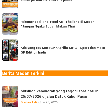
sudah pernah coba berapa jenis?
Terenak
Ternama
dari
Rekomendasi
Thailand,
Thai
Rekomendasi Thai Food Asli Thailand di Medan
kamu
“Jangan Ngaku Sudah Makan Thai
Food
sudah
Asli
pernah
Thailand
Ada
coba
di
yang
Ada yang tau MotoGP? Aprilia SR-GT Sport dan Moto
berapa
Medan
GP Edition hadir
tau
jenis?
“Jangan
MotoGP?
Ngaku
Aprilia
Sudah
SR-
Berita Medan Terkini
Makan
GT
Thai
Sport
Musibah
dan
Musibah kebakaran yabg tarjadi sore hari ini
kebakaran
Moto
25/07/2026 dijalan Datuk Kabu, Pasar
yabg
GP
Medan Talk
·
July 25, 2026
tarjadi
Edition