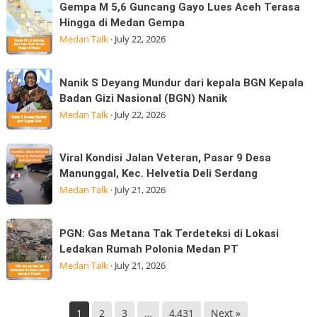
Korban
Gempa
Gempa M 5,6 Guncang Gayo Lues Aceh Terasa
Sumatera
Banjir
M
Hingga di Medan Gempa
Utara
Kepedulian
5,6
Medan Talk
·
July 22, 2026
Laksanakan
Guncang
Visitasi
Gayo
Nanik
Kepemimpinan
Nanik S Deyang Mundur dari kepala BGN Kepala
Lues
S
Strategis
Badan Gizi Nasional (BGN) Nanik
Aceh
Deyang
di
Medan Talk
·
July 22, 2026
Terasa
Mundur
Hingga
dari
Viral
di
Viral Kondisi Jalan Veteran, Pasar 9 Desa
kepala
Kondisi
Medan
Manunggal, Kec. Helvetia Deli Serdang
BGN
Jalan
Gempa
Medan Talk
·
July 21, 2026
Kepala
Veteran,
Badan
Pasar
PGN:
Gizi
PGN: Gas Metana Tak Terdeteksi di Lokasi
9
Gas
Nasional
Ledakan Rumah Polonia Medan PT
Desa
Metana
(BGN) Nanik
Medan Talk
·
July 21, 2026
Manunggal,
Tak
Kec.
Terdeteksi
Helvetia
di
1
2
3
…
4,431
Next »