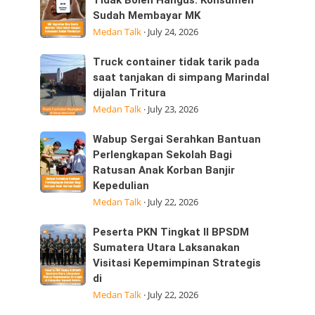
Tegaskan
Tidak Boleh Hangus: Konsumen
ini
Sudah Membayar MK
Sisa
25/07/2026
Medan Talk
·
July 24, 2026
Kuota
dijalan
Internet
Datuk
Truck
Truck container tidak tarik pada
Tidak
Kabu,
container
saat tanjakan di simpang Marindal
Boleh
Pasar
dijalan Tritura
tidak
Hangus:
Medan Talk
·
July 23, 2026
tarik
Konsumen
pada
Sudah
Wabup
Wabup Sergai Serahkan Bantuan
saat
Membayar
Sergai
Perlengkapan Sekolah Bagi
tanjakan
MK
Ratusan Anak Korban Banjir
Serahkan
di
Kepedulian
Bantuan
simpang
Medan Talk
·
July 22, 2026
Perlengkapan
Marindal
Sekolah
dijalan
Peserta
Peserta PKN Tingkat II BPSDM
Bagi
Tritura
PKN
Sumatera Utara Laksanakan
Ratusan
Visitasi Kepemimpinan Strategis
Tingkat
Anak
di
II
Korban
Medan Talk
·
July 22, 2026
BPSDM
Banjir