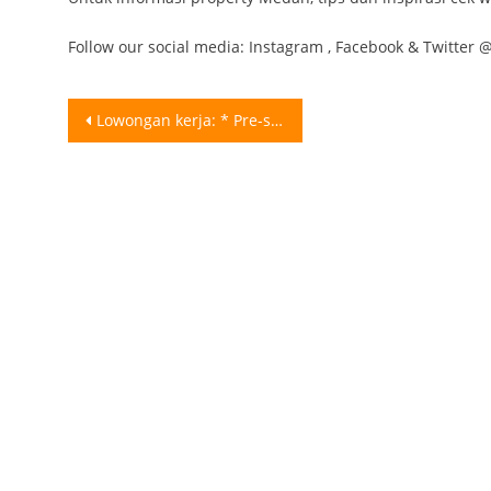
Follow our social media: Instagram , Facebook & Twitter
Post
Lowongan kerja: * Pre-school Teacher * Assistant Teacher * Mandarin Teacher * Nanny (Guru Pengasuh Anak) Berkas lamaran dapat dikirim ke : HOPE CHILDREN SCHOOL Jl. Tengku Amir Hamzah No. 14 ABCDF Medan Telp. (061) 6645866 (061) 6645668 081286675222 085101457751 . Untuk informasi Lowongan Kerja lainnya Follow @KarirGram
navigation