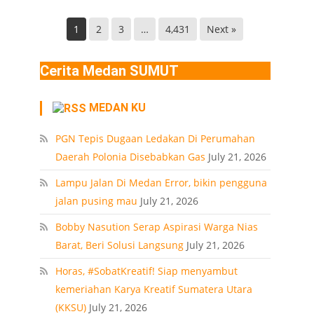
Helvetia
di
Deli
Lokasi
1
2
3
…
4,431
Next »
Serdang
Ledakan
Rumah
Cerita Medan SUMUT
Polonia
Medan
MEDAN KU
PT
PGN Tepis Dugaan Ledakan Di Perumahan
Daerah Polonia Disebabkan Gas
July 21, 2026
Lampu Jalan Di Medan Error, bikin pengguna
jalan pusing mau
July 21, 2026
Bobby Nasution Serap Aspirasi Warga Nias
Barat, Beri Solusi Langsung
July 21, 2026
Horas, #SobatKreatif! Siap menyambut
kemeriahan Karya Kreatif Sumatera Utara
(KKSU)
July 21, 2026