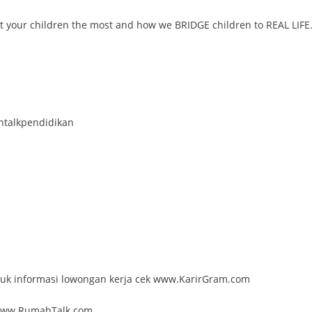
 your children the most and how we BRIDGE children to REAL LIFE
talkpendidikan
ntuk informasi lowongan kerja cek www.KarirGram.com
k www.RumahTalk.com