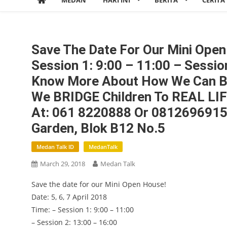
MEDAN
HARI INI
BERITA
CERITA
Save The Date For Our Mini Open 
Session 1: 9:00 – 11:00 – Sessio
Know More About How We Can Be
We BRIDGE Children To REAL LIFE
At: 061 8220888 Or 081269691577
Garden, Blok B12 No.5
Medan Talk ID
MedanTalk
March 29, 2018
Medan Talk
Save the date for our Mini Open House!
Date: 5, 6, 7 April 2018
Time: – Session 1: 9:00 – 11:00
– Session 2: 13:00 – 16:00