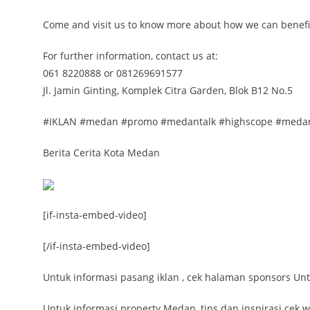
Come and visit us to know more about how we can benefit
For further information, contact us at:
061 8220888 or 081269691577
Jl. Jamin Ginting, Komplek Citra Garden, Blok B12 No.5
#IKLAN #medan #promo #medantalk #highscope #medan
Berita Cerita Kota Medan
[if-insta-embed-video]
[/if-insta-embed-video]
Untuk informasi pasang iklan , cek halaman sponsors U
Untuk informasi property Medan, tips dan inspirasi ce