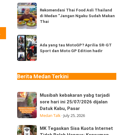
dari
Rekomendasi
Thailand,
Rekomendasi Thai Food Asli Thailand
Thai
di Medan “Jangan Ngaku Sudah Makan
kamu
Food
Thai
sudah
Asli
pernah
 yang sejak dulu terkenal sebagi gudangnya petinju. Pemko Medan dan warga Kota Medan tentunya sangat bangga dengan prestasi kalian,” ungkapnya. . Sumber : http://dnaberita.com/2018/03/28/dua-petinju-ini-harumkan-kota-medan-seorang-diantaranya-petugas-satpol-pp/
Thailand
Ada
coba
di
yang
Ada yang tau MotoGP? Aprilia SR-GT
berapa
Medan
Sport dan Moto GP Edition hadir
tau
jenis?
“Jangan
MotoGP?
Ngaku
Aprilia
Sudah
SR-
Berita Medan Terkini
Makan
GT
Thai
Sport
Musibah
Musibah kebakaran yabg tarjadi
dan
kebakaran
sore hari ini 25/07/2026 dijalan
Moto
Datuk Kabu, Pasar
yabg
GP
Medan Talk
·
July 25, 2026
tarjadi
Edition
sore
hadir
MK
MK Tegaskan Sisa Kuota Internet
hari