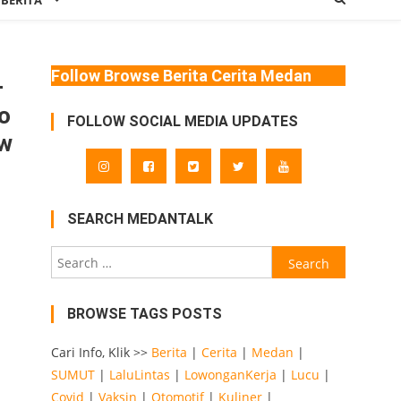
 BERITA
Follow Browse Berita Cerita Medan
–
To
FOLLOW SOCIAL MEDIA UPDATES
ow
s
SEARCH MEDANTALK
Search
for:
BROWSE TAGS POSTS
Cari Info, Klik >>
Berita
|
Cerita
|
Medan
|
SUMUT
|
LaluLintas
|
LowonganKerja
|
Lucu
|
Covid
|
Vaksin
|
Otomotif
|
Kuliner
|