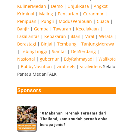
KulinerMedan
|
Demo
|
UnjukRasa
|
Angkot
|
.
Kriminal
|
Maling
|
Pencurian
|
Curanmor
|
Penipuan
|
Pungli
|
ModusPenipuan
|
Cuaca
|
Banjir
|
Gempa
|
Tawuran
|
Kecelakaan
|
LakaLantas
|
Kebakaran
|
iklan
|
Viral
|
Wisata
|
Berastagi
|
Binjai
|
Tembung
|
TanjungMorawa
|
TebingTinggi
|
Siantar
|
DeliSerdang
|
Nasional
|
gubernur
|
EdyRahmayadi
|
Walikota
|
BobbyNasution
|
viralreels
|
viralvideos
Selalu
Pantau MedanTALK
Sponsors
10
10 Makanan Terenak Ternama dari
Makanan
Thailand, kamu sudah pernah coba
Terenak
berapa jenis?
Ternama