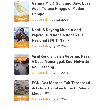
Sumatera
Kepedulian
Gempa
Gempa M 5,6 Guncang Gayo Lues
Utara
M
Aceh Terasa Hingga di Medan
Laksanakan
Gempa
5,6
Visitasi
Medan Talk
·
July 22, 2026
Guncang
Kepemimpinan
Gayo
Strategis
Nanik
Nanik S Deyang Mundur dari
Lues
di
S
kepala BGN Kepala Badan Gizi
Aceh
Nasional (BGN) Nanik
Deyang
Terasa
Medan Talk
·
July 22, 2026
Mundur
Hingga
dari
di
Viral
Viral Kondisi Jalan Veteran, Pasar
kepala
Medan
Kondisi
9 Desa Manunggal, Kec. Helvetia
BGN
Gempa
Deli Serdang
Jalan
Kepala
Medan Talk
·
July 21, 2026
Veteran,
Badan
Pasar
Gizi
PGN:
PGN: Gas Metana Tak Terdeteksi
9
Nasional
Gas
di Lokasi Ledakan Rumah Polonia
Desa
(BGN) Nanik
Medan PT
Metana
Manunggal,
Medan Talk
·
July 21, 2026
Tak
Kec.
Terdeteksi