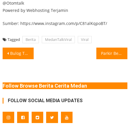
@Otomtalk
Powered by Webhosting Terjamin
Sumber: https://www.instagram.com/p/C81alKqpoBT/
Tagged
Berita
MedanTalkViral
Viral
Post
Bulog Tambah 10 Ton Pasokan Beras di Sumut Jelang Musim Kemarau Kepala
Parkir Berlangganan di Medan Berlaku Mulai Besok 1 Juli, Segini Tarif dan
navigation
Follow Browse Berita Cerita Medan
FOLLOW SOCIAL MEDIA UPDATES