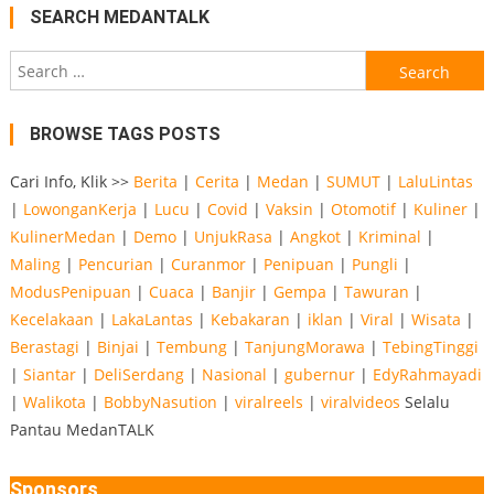
SEARCH MEDANTALK
Search
for:
BROWSE TAGS POSTS
Cari Info, Klik >>
Berita
|
Cerita
|
Medan
|
SUMUT
|
LaluLintas
|
LowonganKerja
|
Lucu
|
Covid
|
Vaksin
|
Otomotif
|
Kuliner
|
KulinerMedan
|
Demo
|
UnjukRasa
|
Angkot
|
Kriminal
|
Maling
|
Pencurian
|
Curanmor
|
Penipuan
|
Pungli
|
ModusPenipuan
|
Cuaca
|
Banjir
|
Gempa
|
Tawuran
|
Kecelakaan
|
LakaLantas
|
Kebakaran
|
iklan
|
Viral
|
Wisata
|
Berastagi
|
Binjai
|
Tembung
|
TanjungMorawa
|
TebingTinggi
|
Siantar
|
DeliSerdang
|
Nasional
|
gubernur
|
EdyRahmayadi
|
Walikota
|
BobbyNasution
|
viralreels
|
viralvideos
Selalu
Pantau MedanTALK
Sponsors