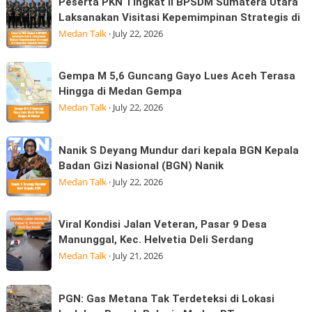
Sekolah
Peserta PKN Tingkat II BPSDM Sumatera Utara
dijalan
PKN
Laksanakan Visitasi Kepemimpinan Strategis di
Bagi
Tritura
Tingkat
Medan Talk
·
July 22, 2026
Ratusan
II
Anak
BPSDM
Korban
Gempa
Gempa M 5,6 Guncang Gayo Lues Aceh Terasa
Sumatera
Banjir
M
Hingga di Medan Gempa
Utara
Kepedulian
5,6
Medan Talk
·
July 22, 2026
Laksanakan
Guncang
Visitasi
Gayo
Nanik
Kepemimpinan
Nanik S Deyang Mundur dari kepala BGN Kepala
Lues
S
Strategis
Badan Gizi Nasional (BGN) Nanik
Aceh
Deyang
di
Medan Talk
·
July 22, 2026
Terasa
Mundur
Hingga
dari
Viral
di
Viral Kondisi Jalan Veteran, Pasar 9 Desa
kepala
Kondisi
Medan
Manunggal, Kec. Helvetia Deli Serdang
BGN
Jalan
Gempa
Medan Talk
·
July 21, 2026
Kepala
Veteran,
Badan
Pasar
PGN:
Gizi
PGN: Gas Metana Tak Terdeteksi di Lokasi
9
Gas
Nasional