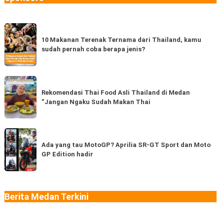
10
Makanan
10 Makanan Terenak Ternama dari Thailand, kamu
sudah pernah coba berapa jenis?
Terenak
Ternama
dari
Rekomendasi
Thailand,
Thai
Rekomendasi Thai Food Asli Thailand di Medan
kamu
“Jangan Ngaku Sudah Makan Thai
Food
sudah
Asli
pernah
Thailand
Ada
coba
di
yang
Ada yang tau MotoGP? Aprilia SR-GT Sport dan Moto
berapa
Medan
GP Edition hadir
tau
jenis?
“Jangan
MotoGP?
Ngaku
Aprilia
Sudah
SR-
Berita Medan Terkini
Makan
GT
Thai
Sport