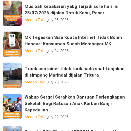
Musibah
dan
Musibah kebakaran yabg tarjadi sore hari ini
kebakaran
Moto
25/07/2026 dijalan Datuk Kabu, Pasar
yabg
GP
Medan Talk
·
July 25, 2026
tarjadi
Edition
sore
hadir
MK
MK Tegaskan Sisa Kuota Internet Tidak Boleh
hari
Tegaskan
Hangus: Konsumen Sudah Membayar MK
ini
Sisa
Medan Talk
·
July 24, 2026
25/07/2026
Kuota
dijalan
Internet
Truck
Datuk
Truck container tidak tarik pada saat tanjakan
Tidak
container
Kabu,
di simpang Marindal dijalan Tritura
Boleh
tidak
Pasar
Medan Talk
·
July 23, 2026
Hangus:
tarik
Konsumen
pada
Wabup
Wabup Sergai Serahkan Bantuan Perlengkapan
Sudah
saat
Sergai
Sekolah Bagi Ratusan Anak Korban Banjir
Membayar
tanjakan
Kepedulian
Serahkan
MK
di
Medan Talk
·
July 22, 2026
Bantuan
simpang
Perlengkapan
Marindal
Peserta