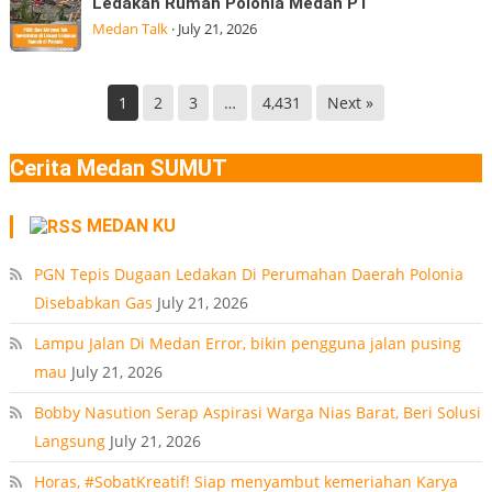
Ledakan Rumah Polonia Medan PT
Desa
Metana
(BGN) Nanik
Medan Talk
·
July 21, 2026
Manunggal,
Tak
Kec.
Terdeteksi
Helvetia
di
1
2
3
…
4,431
Next »
Deli
Lokasi
Serdang
Ledakan
Cerita Medan SUMUT
Rumah
Polonia
MEDAN KU
Medan
PT
PGN Tepis Dugaan Ledakan Di Perumahan Daerah Polonia
Disebabkan Gas
July 21, 2026
Lampu Jalan Di Medan Error, bikin pengguna jalan pusing
mau
July 21, 2026
Bobby Nasution Serap Aspirasi Warga Nias Barat, Beri Solusi
Langsung
July 21, 2026
Horas, #SobatKreatif! Siap menyambut kemeriahan Karya