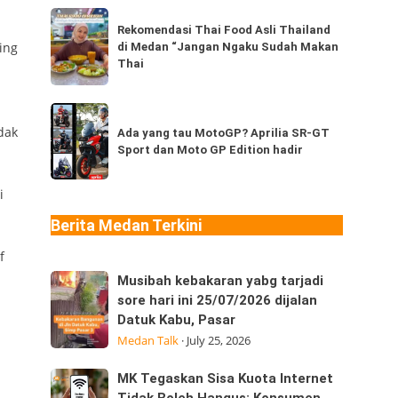
dari
Rekomendasi
Thailand,
Rekomendasi Thai Food Asli Thailand
Thai
ing
di Medan “Jangan Ngaku Sudah Makan
kamu
Food
Thai
sudah
Asli
pernah
Thailand
Ada
coba
di
dak
yang
Ada yang tau MotoGP? Aprilia SR-GT
berapa
Medan
Sport dan Moto GP Edition hadir
tau
jenis?
“Jangan
MotoGP?
Ngaku
i
Aprilia
Sudah
SR-
Berita Medan Terkini
Makan
GT
Thai
f
Sport
Musibah
Musibah kebakaran yabg tarjadi
dan
kebakaran
sore hari ini 25/07/2026 dijalan
Moto
Datuk Kabu, Pasar
yabg
GP
Medan Talk
·
July 25, 2026
tarjadi
Edition
sore
hadir
MK
MK Tegaskan Sisa Kuota Internet
hari