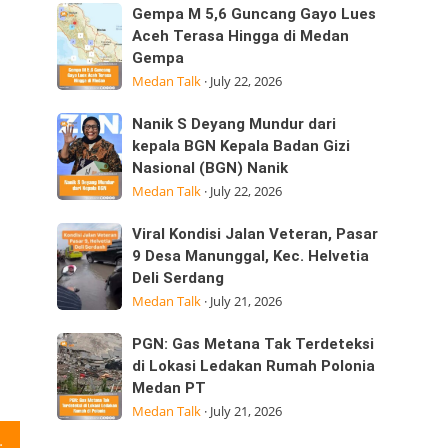
Sumatera
Kepedulian
Gempa
Gempa M 5,6 Guncang Gayo Lues
Utara
M
Aceh Terasa Hingga di Medan
Laksanakan
Gempa
5,6
Visitasi
Medan Talk
·
July 22, 2026
Guncang
Kepemimpinan
Gayo
Strategis
Nanik
Nanik S Deyang Mundur dari
Lues
di
S
kepala BGN Kepala Badan Gizi
Aceh
Nasional (BGN) Nanik
Deyang
Terasa
Medan Talk
·
July 22, 2026
Mundur
Hingga
dari
di
Viral
Viral Kondisi Jalan Veteran, Pasar
kepala
Medan
Kondisi
9 Desa Manunggal, Kec. Helvetia
BGN
Gempa
Deli Serdang
Jalan
Kepala
Medan Talk
·
July 21, 2026
Veteran,
Badan
Pasar
Gizi
PGN:
PGN: Gas Metana Tak Terdeteksi
9
Nasional
Gas
di Lokasi Ledakan Rumah Polonia
Desa
(BGN) Nanik
Medan PT
Metana
Manunggal,
Medan Talk
·
July 21, 2026
Tak
Kec.
Terdeteksi
/25 Ada acara nonton