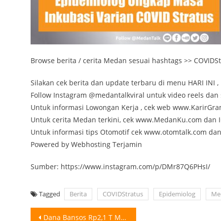
Browse berita / cerita Medan sesuai hashtags >> COVIDStr
Silakan cek berita dan update terbaru di menu HARI INI , 
Follow Instagram @medantalkviral untuk video reels dan s
Untuk informasi Lowongan Kerja , cek web www.KarirGr
Untuk cerita Medan terkini, cek www.MedanKu.com da
Untuk informasi tips Otomotif cek www.otomtalk.com da
Powered by Webhosting Terjamin
Sumber: https://www.instagram.com/p/DMr87Q6PHsI/
Tagged
Berita
COVIDStratus
Epidemiolog
Med
Post
Dana Bansos Rp2,1 T Mengendap di 10 Juta Rekening Nganggur Pusat Pelaporan