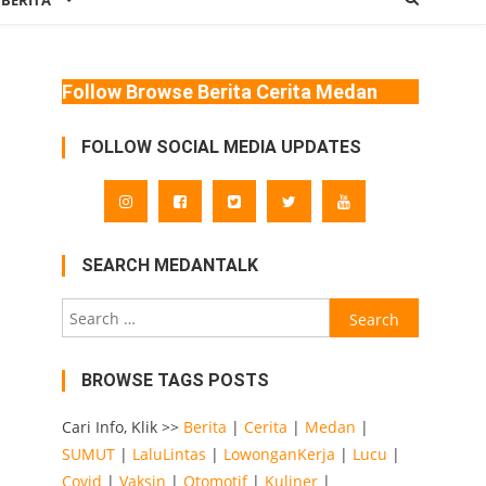
 BERITA
Follow Browse Berita Cerita Medan
FOLLOW SOCIAL MEDIA UPDATES
SEARCH MEDANTALK
Search
for:
BROWSE TAGS POSTS
Cari Info, Klik >>
Berita
|
Cerita
|
Medan
|
SUMUT
|
LaluLintas
|
LowonganKerja
|
Lucu
|
Covid
|
Vaksin
|
Otomotif
|
Kuliner
|