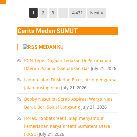
Helvetia
di
Deli
Lokasi
1
2
3
…
4,431
Next »
Serdang
Ledakan
Rumah
Cerita Medan SUMUT
Polonia
Medan
MEDAN KU
PT
PGN Tepis Dugaan Ledakan Di Perumahan
Daerah Polonia Disebabkan Gas
July 21, 2026
Lampu Jalan Di Medan Error, bikin pengguna
jalan pusing mau
July 21, 2026
Bobby Nasution Serap Aspirasi Warga Nias
Barat, Beri Solusi Langsung
July 21, 2026
Horas, #SobatKreatif! Siap menyambut
kemeriahan Karya Kreatif Sumatera Utara
(KKSU)
July 21, 2026