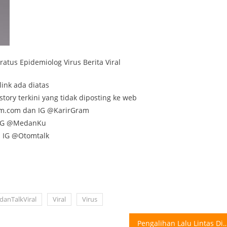
atus Epidemiolog Virus Berita Viral
link ada diatas
tory terkini yang tidak diposting ke web
am.com dan IG @KarirGram
n IG @MedanKu
n IG @Otomtalk
anTalkViral
Viral
Virus
Pengalihan Lalu Lintas Di Seputaran Lapangan Benteng Selasa 29/07