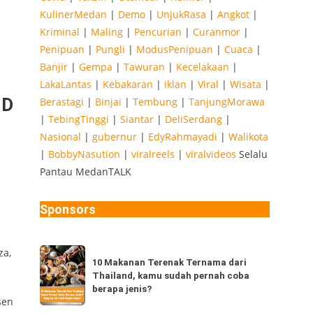
KulinerMedan
|
Demo
|
UnjukRasa
|
Angkot
|
Kriminal
|
Maling
|
Pencurian
|
Curanmor
|
Penipuan
|
Pungli
|
ModusPenipuan
|
Cuaca
|
Banjir
|
Gempa
|
Tawuran
|
Kecelakaan
|
LakaLantas
|
Kebakaran
|
iklan
|
Viral
|
Wisata
|
ID
Berastagi
|
Binjai
|
Tembung
|
TanjungMorawa
|
TebingTinggi
|
Siantar
|
DeliSerdang
|
Nasional
|
gubernur
|
EdyRahmayadi
|
Walikota
|
BobbyNasution
|
viralreels
|
viralvideos
Selalu
Pantau MedanTALK
Sponsors
10
za,
10 Makanan Terenak Ternama dari
Makanan
Thailand, kamu sudah pernah coba
Terenak
berapa jenis?
sen
Ternama