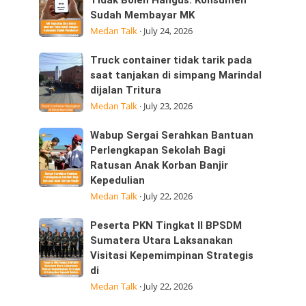
Tegaskan
Tidak Boleh Hangus: Konsumen
ini
Sudah Membayar MK
Sisa
25/07/2026
Medan Talk
·
July 24, 2026
Kuota
dijalan
Internet
Datuk
Truck
Truck container tidak tarik pada
Tidak
Kabu,
container
saat tanjakan di simpang Marindal
Boleh
Pasar
dijalan Tritura
tidak
Hangus:
Medan Talk
·
July 23, 2026
tarik
Konsumen
pada
Sudah
Wabup
Wabup Sergai Serahkan Bantuan
saat
Membayar
Sergai
Perlengkapan Sekolah Bagi
tanjakan
MK
Ratusan Anak Korban Banjir
Serahkan
di
Kepedulian
Bantuan
simpang
Medan Talk
·
July 22, 2026
Perlengkapan
Marindal
Sekolah
dijalan
Peserta
Peserta PKN Tingkat II BPSDM
Bagi
Tritura
PKN
Sumatera Utara Laksanakan
Ratusan
Visitasi Kepemimpinan Strategis
Tingkat
Anak
di
II
Korban
Medan Talk
·
July 22, 2026
BPSDM
Banjir