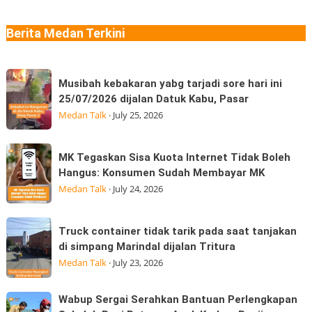
Ngaku
Aprilia
Sudah
SR-
Berita Medan Terkini
Makan
GT
Thai
Sport
Musibah
dan
Musibah kebakaran yabg tarjadi sore hari ini
kebakaran
Moto
25/07/2026 dijalan Datuk Kabu, Pasar
yabg
GP
Medan Talk
·
July 25, 2026
tarjadi
Edition
sore
hadir
MK
MK Tegaskan Sisa Kuota Internet Tidak Boleh
hari
Tegaskan
Hangus: Konsumen Sudah Membayar MK
ini
Sisa
Medan Talk
·
July 24, 2026
25/07/2026
Kuota
dijalan
Internet
Truck
Datuk
Truck container tidak tarik pada saat tanjakan
Tidak
container
Kabu,
di simpang Marindal dijalan Tritura
Boleh
tidak
Pasar
Medan Talk
·
July 23, 2026
Hangus:
tarik
Konsumen
pada
Wabup
Wabup Sergai Serahkan Bantuan Perlengkapan
Sudah
saat