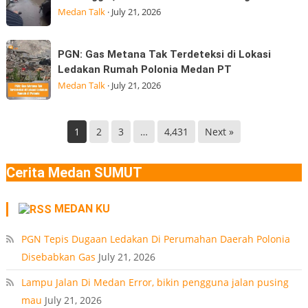
BGN
Jalan
Gempa
Medan Talk
·
July 21, 2026
Kepala
Veteran,
Badan
Pasar
PGN:
Gizi
PGN: Gas Metana Tak Terdeteksi di Lokasi
9
Gas
Nasional
Ledakan Rumah Polonia Medan PT
Desa
Metana
(BGN) Nanik
Medan Talk
·
July 21, 2026
Manunggal,
Tak
Kec.
Terdeteksi
Helvetia
di
1
2
3
…
4,431
Next »
Deli
Lokasi
Serdang
Ledakan
Cerita Medan SUMUT
Rumah
Polonia
MEDAN KU
Medan
PT
PGN Tepis Dugaan Ledakan Di Perumahan Daerah Polonia
Disebabkan Gas
July 21, 2026
Lampu Jalan Di Medan Error, bikin pengguna jalan pusing
mau
July 21, 2026