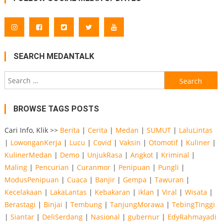
SEARCH MEDANTALK
Search
for:
BROWSE TAGS POSTS
Cari Info, Klik >>
Berita
|
Cerita
|
Medan
|
SUMUT
|
LaluLintas
|
LowonganKerja
|
Lucu
|
Covid
|
Vaksin
|
Otomotif
|
Kuliner
|
KulinerMedan
|
Demo
|
UnjukRasa
|
Angkot
|
Kriminal
|
Maling
|
Pencurian
|
Curanmor
|
Penipuan
|
Pungli
|
ModusPenipuan
|
Cuaca
|
Banjir
|
Gempa
|
Tawuran
|
Kecelakaan
|
LakaLantas
|
Kebakaran
|
iklan
|
Viral
|
Wisata
|
Berastagi
|
Binjai
|
Tembung
|
TanjungMorawa
|
TebingTinggi
|
Siantar
|
DeliSerdang
|
Nasional
|
gubernur
|
EdyRahmayadi