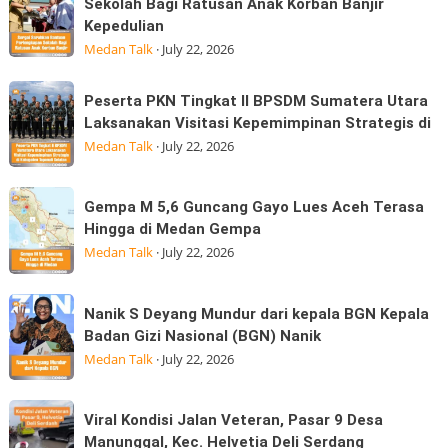
Sergai
Sekolah Bagi Ratusan Anak Korban Banjir
Membayar
tanjakan
Kepedulian
Serahkan
MK
di
Medan Talk
·
July 22, 2026
Bantuan
simpang
Perlengkapan
Marindal
Peserta
Sekolah
Peserta PKN Tingkat II BPSDM Sumatera Utara
dijalan
PKN
Laksanakan Visitasi Kepemimpinan Strategis di
Bagi
Tritura
Tingkat
Medan Talk
·
July 22, 2026
Ratusan
II
Anak
BPSDM
Korban
Gempa
Gempa M 5,6 Guncang Gayo Lues Aceh Terasa
Sumatera
Banjir
M
Hingga di Medan Gempa
Utara
Kepedulian
5,6
Medan Talk
·
July 22, 2026
Laksanakan
Guncang
Visitasi
Gayo
Nanik
Kepemimpinan
Nanik S Deyang Mundur dari kepala BGN Kepala
Lues
S
Strategis
Badan Gizi Nasional (BGN) Nanik
Aceh
Deyang
di
Medan Talk
·
July 22, 2026
Terasa
Mundur
Hingga
dari
Viral
di
Viral Kondisi Jalan Veteran, Pasar 9 Desa
kepala
Kondisi
Medan
Manunggal, Kec. Helvetia Deli Serdang