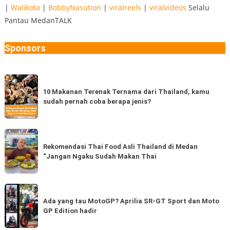
|
Walikota
|
BobbyNasution
|
viralreels
|
viralvideos
Selalu
Pantau MedanTALK
Sponsors
10
Makanan
10 Makanan Terenak Ternama dari Thailand, kamu
sudah pernah coba berapa jenis?
Terenak
Ternama
dari
Rekomendasi
Thailand,
Thai
Rekomendasi Thai Food Asli Thailand di Medan
kamu
“Jangan Ngaku Sudah Makan Thai
Food
sudah
Asli
pernah
Thailand
Ada
coba
di
yang
Ada yang tau MotoGP? Aprilia SR-GT Sport dan Moto
berapa
Medan
GP Edition hadir
tau
jenis?
“Jangan
MotoGP?