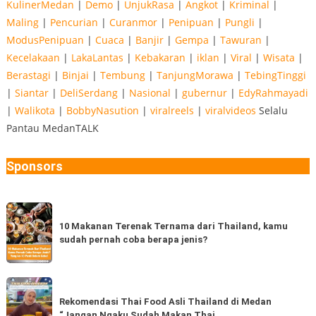
KulinerMedan
|
Demo
|
UnjukRasa
|
Angkot
|
Kriminal
|
Maling
|
Pencurian
|
Curanmor
|
Penipuan
|
Pungli
|
ModusPenipuan
|
Cuaca
|
Banjir
|
Gempa
|
Tawuran
|
Kecelakaan
|
LakaLantas
|
Kebakaran
|
iklan
|
Viral
|
Wisata
|
Berastagi
|
Binjai
|
Tembung
|
TanjungMorawa
|
TebingTinggi
|
Siantar
|
DeliSerdang
|
Nasional
|
gubernur
|
EdyRahmayadi
|
Walikota
|
BobbyNasution
|
viralreels
|
viralvideos
Selalu
Pantau MedanTALK
Sponsors
10
Makanan
10 Makanan Terenak Ternama dari Thailand, kamu
sudah pernah coba berapa jenis?
Terenak
Ternama
dari
Rekomendasi
Thailand,
Thai
Rekomendasi Thai Food Asli Thailand di Medan
kamu
“Jangan Ngaku Sudah Makan Thai