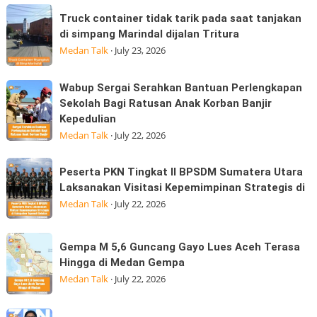
Internet
Truck
Datuk
Truck container tidak tarik pada saat tanjakan
Tidak
container
Kabu,
di simpang Marindal dijalan Tritura
Boleh
tidak
Pasar
Medan Talk
·
July 23, 2026
Hangus:
tarik
Konsumen
pada
Wabup
Wabup Sergai Serahkan Bantuan Perlengkapan
Sudah
saat
Sergai
Sekolah Bagi Ratusan Anak Korban Banjir
Membayar
tanjakan
Kepedulian
Serahkan
MK
di
Medan Talk
·
July 22, 2026
Bantuan
simpang
Perlengkapan
Marindal
Peserta
Sekolah
Peserta PKN Tingkat II BPSDM Sumatera Utara
dijalan
PKN
Laksanakan Visitasi Kepemimpinan Strategis di
Bagi
Tritura
Tingkat
Medan Talk
·
July 22, 2026
Ratusan
II
Anak
BPSDM
Korban
Gempa
Gempa M 5,6 Guncang Gayo Lues Aceh Terasa
Sumatera
Banjir
M
Hingga di Medan Gempa
Utara
Kepedulian
5,6
Medan Talk
·
July 22, 2026
Laksanakan
Guncang
Visitasi
Gayo
Nanik