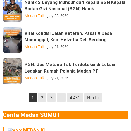
Kepemimpinan
Nanik S Deyang Mundur dari kepala BGN Kepala
Lues
S
Strategis
Badan Gizi Nasional (BGN) Nanik
Aceh
Deyang
di
Medan Talk
·
July 22, 2026
Terasa
Mundur
Hingga
dari
Viral
di
Viral Kondisi Jalan Veteran, Pasar 9 Desa
kepala
Kondisi
Medan
Manunggal, Kec. Helvetia Deli Serdang
BGN
Jalan
Gempa
Medan Talk
·
July 21, 2026
Kepala
Veteran,
Badan
Pasar
PGN:
Gizi
PGN: Gas Metana Tak Terdeteksi di Lokasi
9
Gas
Nasional
Ledakan Rumah Polonia Medan PT
Desa
Metana
(BGN) Nanik
Medan Talk
·
July 21, 2026
Manunggal,
Tak
Kec.
Terdeteksi
Helvetia
di
1
2
3
…
4,431
Next »
Deli
Lokasi
Serdang
Ledakan
Cerita Medan SUMUT
Rumah
Polonia
MEDAN KU