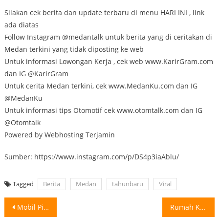
Silakan cek berita dan update terbaru di menu HARI INI , link
ada diatas
Follow Instagram @medantalk untuk berita yang di ceritakan di
Medan terkini yang tidak diposting ke web
Untuk informasi Lowongan Kerja , cek web www.KarirGram.com
dan IG @KarirGram
Untuk cerita Medan terkini, cek www.MedanKu.com dan IG
@MedanKu
Untuk informasi tips Otomotif cek www.otomtalk.com dan IG
@Otomtalk
Powered by Webhosting Terjamin
Sumber: https://www.instagram.com/p/DS4p3iaAblu/
Tagged
Berita
Medan
tahunbaru
Viral
Post
Mobil Pickup Bawa Ikan Oleng Terbalik di Jalan Tol, ikan berserak di
Rumah Kost Dibongkar Habis oleh Orang Tak Kenal di Medan Menurut pengirim