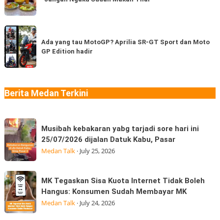
Food
sudah
Asli
pernah
Thailand
Ada
coba
di
yang
Ada yang tau MotoGP? Aprilia SR-GT Sport dan Moto
berapa
Medan
GP Edition hadir
tau
jenis?
“Jangan
MotoGP?
Ngaku
Aprilia
Sudah
SR-
Berita Medan Terkini
Makan
GT
Thai
Sport
Musibah
dan
Musibah kebakaran yabg tarjadi sore hari ini
kebakaran
Moto
25/07/2026 dijalan Datuk Kabu, Pasar
yabg
GP
Medan Talk
·
July 25, 2026
tarjadi
Edition
sore
hadir
MK
MK Tegaskan Sisa Kuota Internet Tidak Boleh
hari
Tegaskan
Hangus: Konsumen Sudah Membayar MK
ini
Sisa
Medan Talk
·
July 24, 2026
25/07/2026
Kuota
dijalan