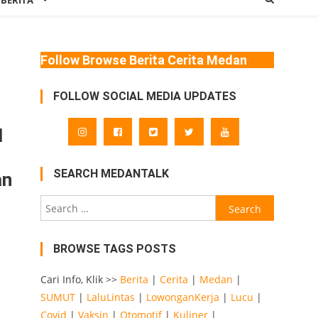
 BERITA
Follow Browse Berita Cerita Medan
FOLLOW SOCIAL MEDIA UPDATES
l
SEARCH MEDANTALK
an
Search
for:
BROWSE TAGS POSTS
Cari Info, Klik >>
Berita
|
Cerita
|
Medan
|
SUMUT
|
LaluLintas
|
LowonganKerja
|
Lucu
|
Covid
|
Vaksin
|
Otomotif
|
Kuliner
|