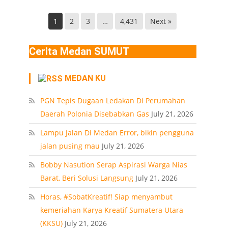
Helvetia
di
Deli
Lokasi
1
2
3
…
4,431
Next »
Serdang
Ledakan
Rumah
Cerita Medan SUMUT
Polonia
Medan
MEDAN KU
PT
PGN Tepis Dugaan Ledakan Di Perumahan
Daerah Polonia Disebabkan Gas
July 21, 2026
Lampu Jalan Di Medan Error, bikin pengguna
jalan pusing mau
July 21, 2026
Bobby Nasution Serap Aspirasi Warga Nias
Barat, Beri Solusi Langsung
July 21, 2026
Horas, #SobatKreatif! Siap menyambut
kemeriahan Karya Kreatif Sumatera Utara
(KKSU)
July 21, 2026