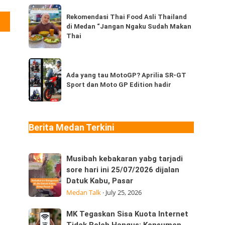
dari
Rekomendasi
Thailand,
Rekomendasi Thai Food Asli Thailand
 Map Reza Dekorasi
Thai
di Medan “Jangan Ngaku Sudah Makan
kamu
Food
Thai
sudah
Asli
pernah
Thailand
Ada
coba
di
yang
Ada yang tau MotoGP? Aprilia SR-GT
berapa
Medan
Sport dan Moto GP Edition hadir
tau
jenis?
“Jangan
MotoGP?
Ngaku
Aprilia
Sudah
SR-
Berita Medan Terkini
Makan
GT
Thai
Sport
Musibah
Musibah kebakaran yabg tarjadi
dan
kebakaran
sore hari ini 25/07/2026 dijalan
Moto
Datuk Kabu, Pasar
yabg
GP
Medan Talk
·
July 25, 2026
tarjadi
Edition
sore
hadir
MK
MK Tegaskan Sisa Kuota Internet
hari