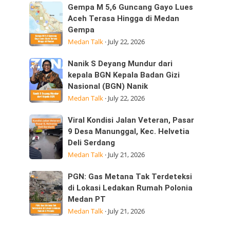
Sumatera
Kepedulian
Gempa
Gempa M 5,6 Guncang Gayo Lues
Utara
M
Aceh Terasa Hingga di Medan
Laksanakan
Gempa
5,6
Visitasi
Medan Talk
·
July 22, 2026
Guncang
Kepemimpinan
Gayo
Strategis
Nanik
Nanik S Deyang Mundur dari
Lues
di
S
kepala BGN Kepala Badan Gizi
Aceh
Nasional (BGN) Nanik
Deyang
Terasa
Medan Talk
·
July 22, 2026
Mundur
Hingga
dari
di
Viral
Viral Kondisi Jalan Veteran, Pasar
kepala
Medan
Kondisi
9 Desa Manunggal, Kec. Helvetia
BGN
Gempa
Deli Serdang
Jalan
Kepala
Medan Talk
·
July 21, 2026
Veteran,
Badan
Pasar
Gizi
PGN:
PGN: Gas Metana Tak Terdeteksi
9
Nasional
Gas
di Lokasi Ledakan Rumah Polonia
Desa
(BGN) Nanik
Medan PT
Metana
Manunggal,
Medan Talk
·
July 21, 2026
Tak
Kec.
Terdeteksi