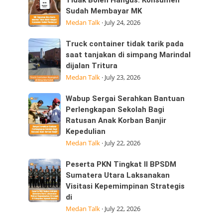
Tegaskan
Tidak Boleh Hangus: Konsumen
ini
Sudah Membayar MK
Sisa
25/07/2026
Medan Talk
·
July 24, 2026
Kuota
dijalan
Internet
Datuk
Truck
Truck container tidak tarik pada
Tidak
Kabu,
container
saat tanjakan di simpang Marindal
Boleh
Pasar
dijalan Tritura
tidak
Hangus:
Medan Talk
·
July 23, 2026
tarik
Konsumen
pada
Sudah
Wabup
Wabup Sergai Serahkan Bantuan
saat
Membayar
Sergai
Perlengkapan Sekolah Bagi
tanjakan
MK
Ratusan Anak Korban Banjir
Serahkan
di
Kepedulian
Bantuan
simpang
Medan Talk
·
July 22, 2026
Perlengkapan
Marindal
Sekolah
dijalan
Peserta
Peserta PKN Tingkat II BPSDM
Bagi
Tritura
PKN
Sumatera Utara Laksanakan
Ratusan
Visitasi Kepemimpinan Strategis
Tingkat
Anak
di
II
Korban
Medan Talk
·
July 22, 2026
BPSDM
Banjir