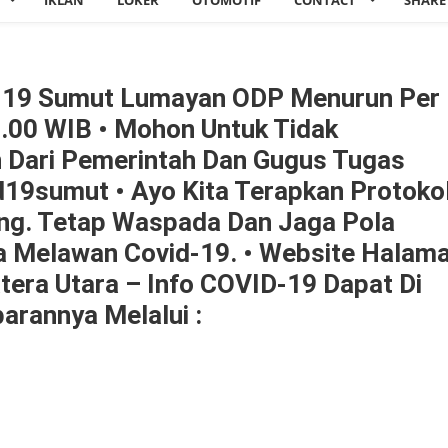
IKLAN
LOKER
OTOMOTIF
CONTACT
SHARE
id 19 Sumut Lumayan ODP Menurun Per
7.00 WIB • Mohon Untuk Tidak
 Dari Pemerintah Dan Gugus Tugas
19sumut • Ayo Kita Terapkan Protoko
ing. Tetap Waspada Dan Jaga Pola
a Melawan Covid-19. • Website Halam
era Utara – Info COVID-19 Dapat Di
arannya Melalui :