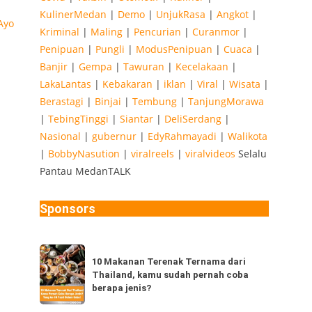
KulinerMedan
|
Demo
|
UnjukRasa
|
Angkot
|
Kriminal
|
Maling
|
Pencurian
|
Curanmor
|
Penipuan
|
Pungli
|
ModusPenipuan
|
Cuaca
|
Banjir
|
Gempa
|
Tawuran
|
Kecelakaan
|
LakaLantas
|
Kebakaran
|
iklan
|
Viral
|
Wisata
|
Berastagi
|
Binjai
|
Tembung
|
TanjungMorawa
|
TebingTinggi
|
Siantar
|
DeliSerdang
|
Nasional
|
gubernur
|
EdyRahmayadi
|
Walikota
|
BobbyNasution
|
viralreels
|
viralvideos
Selalu
Pantau MedanTALK
Sponsors
10
10 Makanan Terenak Ternama dari
Makanan
Thailand, kamu sudah pernah coba
Terenak
berapa jenis?
Ternama