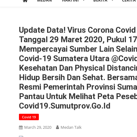
MEDAN
HARI INI
BERITA
CERITA
Update Data! Virus Corona Cov
Tanggal 29 Maret 2020, Pukul 1
Mempercayai Sumber Lain Selain
Covid-19 Sumatera Utara @covid
Kesehatan Dan Physical Distanc
Hidup Bersih Dan Sehat. Bersam
Resmi Pemerintah Provinsi Sumat
Pantau Untuk Melihat Peta Peseb
Covid19.sumutprov.go.id
Covid 19
March 29, 2020
Medan Talk