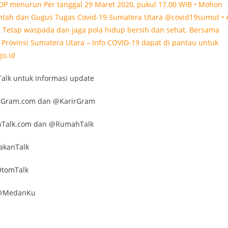
alk untuk informasi update
rirGram.com dan @KarirGram
ahTalk.com dan @RumahTalk
akanTalk
OtomTalk
 @MedanKu