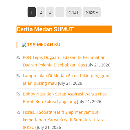
Helvetia
di
Deli
Lokasi
1
2
3
…
4,431
Next »
Serdang
Ledakan
Rumah
Cerita Medan SUMUT
Polonia
Medan
MEDAN KU
PT
PGN Tepis Dugaan Ledakan Di Perumahan
Daerah Polonia Disebabkan Gas
July 21, 2026
Lampu Jalan Di Medan Error, bikin pengguna
jalan pusing mau
July 21, 2026
Bobby Nasution Serap Aspirasi Warga Nias
Barat, Beri Solusi Langsung
July 21, 2026
Horas, #SobatKreatif! Siap menyambut
kemeriahan Karya Kreatif Sumatera Utara
(KKSU)
July 21, 2026