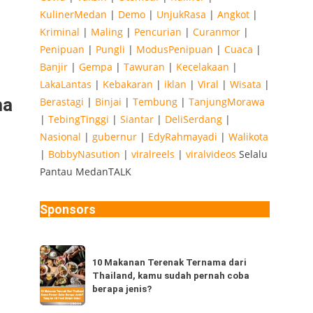
KulinerMedan
|
Demo
|
UnjukRasa
|
Angkot
|
Kriminal
|
Maling
|
Pencurian
|
Curanmor
|
Penipuan
|
Pungli
|
ModusPenipuan
|
Cuaca
|
Banjir
|
Gempa
|
Tawuran
|
Kecelakaan
|
LakaLantas
|
Kebakaran
|
iklan
|
Viral
|
Wisata
|
ma
Berastagi
|
Binjai
|
Tembung
|
TanjungMorawa
|
TebingTinggi
|
Siantar
|
DeliSerdang
|
Nasional
|
gubernur
|
EdyRahmayadi
|
Walikota
|
BobbyNasution
|
viralreels
|
viralvideos
Selalu
Pantau MedanTALK
Sponsors
10
10 Makanan Terenak Ternama dari
Makanan
Thailand, kamu sudah pernah coba
Terenak
berapa jenis?
Ternama