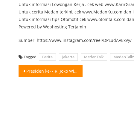
Untuk informasi Lowongan Kerja , cek web www.KarirGr
Untuk cerita Medan terkini, cek www.MedanKu.com da
Untuk informasi tips Otomotif cek www.otomtalk.com da
Powered by Webhosting Terjamin
Sumber: https://www.instagram.com/reel/DPLudAVExVy/
Tagged
Berita
jakarta
MedanTalk
MedanTalkV
Post
Presiden ke-7 RI Joko Widodo (Jokowi) menyambut hangat pendiri Pondok Pesantren Al-Mu’min
navigation