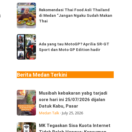
dari
Rekomendasi
Thailand,
Rekomendasi Thai Food Asli Thailand
Thai
i
di Medan “Jangan Ngaku Sudah Makan
kamu
Food
Thai
sudah
Asli
pernah
Thailand
Ada
coba
di
yang
Ada yang tau MotoGP? Aprilia SR-GT
berapa
Medan
Sport dan Moto GP Edition hadir
tau
jenis?
“Jangan
MotoGP?
Ngaku
Aprilia
Sudah
SR-
Berita Medan Terkini
Makan
GT
Thai
Sport
Musibah
Musibah kebakaran yabg tarjadi
dan
kebakaran
sore hari ini 25/07/2026 dijalan
Moto
Datuk Kabu, Pasar
yabg
GP
Medan Talk
·
July 25, 2026
tarjadi
Edition
sore
hadir
MK
MK Tegaskan Sisa Kuota Internet
hari