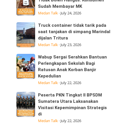
Tegaskan
Tidak Boleh Hangus: Konsumen
ini
Sudah Membayar MK
Sisa
25/07/2026
Medan Talk
·
July 24, 2026
Kuota
dijalan
Internet
Datuk
Truck
Truck container tidak tarik pada
Tidak
Kabu,
container
saat tanjakan di simpang Marindal
Boleh
Pasar
dijalan Tritura
tidak
Hangus:
Medan Talk
·
July 23, 2026
tarik
Konsumen
pada
Sudah
Wabup
Wabup Sergai Serahkan Bantuan
saat
Membayar
Sergai
Perlengkapan Sekolah Bagi
tanjakan
MK
Ratusan Anak Korban Banjir
Serahkan
di
Kepedulian
Bantuan
simpang
Medan Talk
·
July 22, 2026
Perlengkapan
Marindal
Sekolah
dijalan
Peserta
Peserta PKN Tingkat II BPSDM
Bagi
Tritura
PKN
Sumatera Utara Laksanakan
Ratusan
Visitasi Kepemimpinan Strategis
Tingkat
Anak
di
II
Korban
Medan Talk
·
July 22, 2026
BPSDM
Banjir