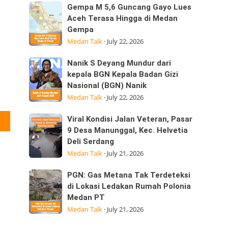
Sumatera
Kepedulian
Gempa
Gempa M 5,6 Guncang Gayo Lues
Utara
M
Aceh Terasa Hingga di Medan
Laksanakan
Gempa
5,6
Visitasi
Medan Talk
·
July 22, 2026
Guncang
Kepemimpinan
Gayo
Strategis
Nanik
Nanik S Deyang Mundur dari
Lues
di
S
kepala BGN Kepala Badan Gizi
Aceh
Nasional (BGN) Nanik
Deyang
Terasa
Medan Talk
·
July 22, 2026
Mundur
Hingga
dari
di
Viral
Viral Kondisi Jalan Veteran, Pasar
kepala
Medan
Kondisi
9 Desa Manunggal, Kec. Helvetia
BGN
Gempa
Deli Serdang
Jalan
Kepala
Medan Talk
·
July 21, 2026
Veteran,
Badan
Pasar
Gizi
PGN:
PGN: Gas Metana Tak Terdeteksi
9
Nasional
Gas
di Lokasi Ledakan Rumah Polonia
Desa
(BGN) Nanik
Medan PT
Metana
Manunggal,
Medan Talk
·
July 21, 2026
Tak
Kec.
Terdeteksi