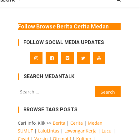
 BERITA
Follow Browse Berita Cerita Medan
FOLLOW SOCIAL MEDIA UPDATES
SEARCH MEDANTALK
Search
for:
BROWSE TAGS POSTS
Cari Info, Klik >>
Berita
|
Cerita
|
Medan
|
SUMUT
|
LaluLintas
|
LowonganKerja
|
Lucu
|
Covid
|
Vaksin
|
Otomotif
|
Kuliner
|