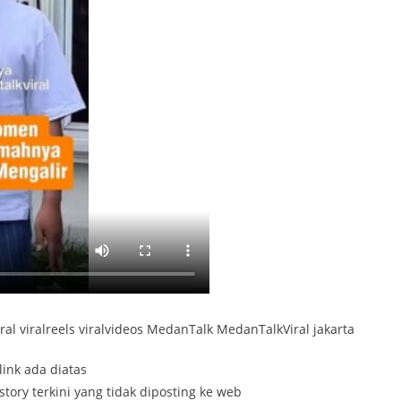
ral viralreels viralvideos MedanTalk MedanTalkViral jakarta
link ada diatas
tory terkini yang tidak diposting ke web