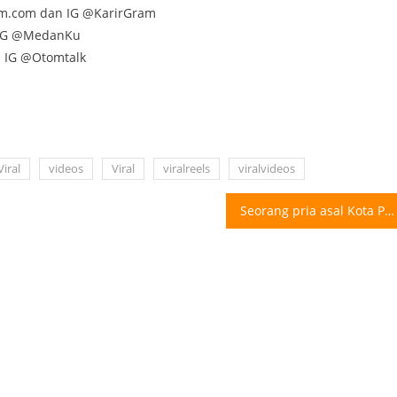
am.com dan IG @KarirGram
n IG @MedanKu
n IG @Otomtalk
iral
videos
Viral
viralreels
viralvideos
Seorang pria asal Kota Palembang, Sumatera Selatan (Sumsel), bernama Sulaiman memiliki tinggi