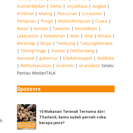
KulinerMedan
|
Demo
|
UnjukRasa
|
Angkot
|
Kriminal
|
Maling
|
Pencurian
|
Curanmor
|
Penipuan
|
Pungli
|
ModusPenipuan
|
Cuaca
|
Banjir
|
Gempa
|
Tawuran
|
Kecelakaan
|
LakaLantas
|
Kebakaran
|
iklan
|
Viral
|
Wisata
|
Berastagi
|
Binjai
|
Tembung
|
TanjungMorawa
|
TebingTinggi
|
Siantar
|
DeliSerdang
|
Nasional
|
gubernur
|
EdyRahmayadi
|
Walikota
|
BobbyNasution
|
viralreels
|
viralvideos
Selalu
Pantau MedanTALK
Sponsors
10
10 Makanan Terenak Ternama dari
Makanan
Thailand, kamu sudah pernah coba
ah
Terenak
berapa jenis?
Ternama