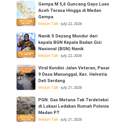
Sumatera
Kepedulian
Gempa
Gempa M 5,6 Guncang Gayo Lues
Utara
M
Aceh Terasa Hingga di Medan
Laksanakan
Gempa
5,6
Visitasi
Medan Talk
·
July 22, 2026
Guncang
Kepemimpinan
Gayo
Strategis
Nanik
Nanik S Deyang Mundur dari
Lues
di
S
kepala BGN Kepala Badan Gizi
Aceh
Nasional (BGN) Nanik
Deyang
Terasa
Medan Talk
·
July 22, 2026
Mundur
Hingga
dari
di
Viral
Viral Kondisi Jalan Veteran, Pasar
kepala
Medan
Kondisi
9 Desa Manunggal, Kec. Helvetia
BGN
Gempa
Deli Serdang
Jalan
Kepala
Medan Talk
·
July 21, 2026
Veteran,
Badan
Pasar
Gizi
PGN:
PGN: Gas Metana Tak Terdeteksi
9
Nasional
Gas
di Lokasi Ledakan Rumah Polonia
Desa
(BGN) Nanik
Medan PT
Metana
Manunggal,
Medan Talk
·
July 21, 2026
Tak
Kec.
Terdeteksi