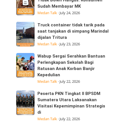
Tegaskan
Tidak Boleh Hangus: Konsumen
ini
Sudah Membayar MK
Sisa
25/07/2026
Medan Talk
·
July 24, 2026
Kuota
dijalan
Internet
Datuk
Truck
Truck container tidak tarik pada
Tidak
Kabu,
container
saat tanjakan di simpang Marindal
Boleh
Pasar
dijalan Tritura
tidak
Hangus:
Medan Talk
·
July 23, 2026
tarik
Konsumen
pada
Sudah
Wabup
Wabup Sergai Serahkan Bantuan
saat
Membayar
Sergai
Perlengkapan Sekolah Bagi
tanjakan
MK
Ratusan Anak Korban Banjir
Serahkan
di
Kepedulian
Bantuan
simpang
Medan Talk
·
July 22, 2026
Perlengkapan
Marindal
Sekolah
dijalan
Peserta
Peserta PKN Tingkat II BPSDM
Bagi
Tritura
PKN
Sumatera Utara Laksanakan
Ratusan
Visitasi Kepemimpinan Strategis
Tingkat
Anak
di
II
Korban
Medan Talk
·
July 22, 2026
BPSDM
Banjir