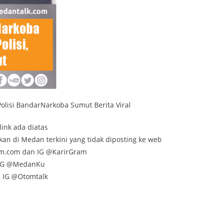
olisi BandarNarkoba Sumut Berita Viral
link ada diatas
kan di Medan terkini yang tidak diposting ke web
am.com dan IG @KarirGram
n IG @MedanKu
n IG @Otomtalk