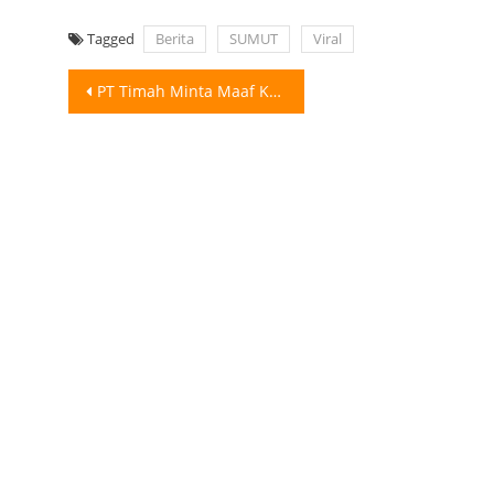
Tagged
Berita
SUMUT
Viral
Post
PT Timah Minta Maaf Karyawan Ejek Honorer Pakai BPJS: Tak Wakili Perusahaan
navigation