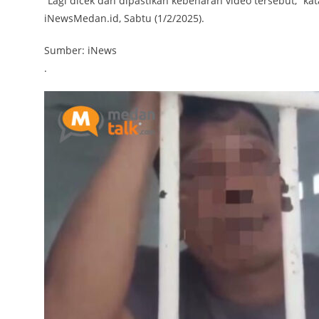
“Lagi dicek dan dipastikan kebenaran video tersebut,” k
iNewsMedan.id, Sabtu (1/2/2025).
Sumber: iNews
.