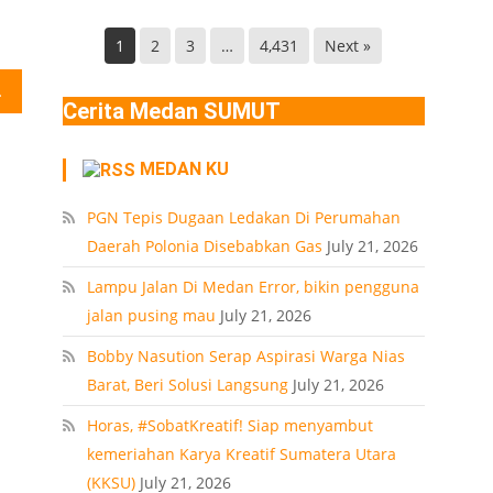
Helvetia
di
Deli
Lokasi
1
2
3
…
4,431
Next »
Serdang
Ledakan
redar video
Rumah
Cerita Medan SUMUT
Polonia
Medan
MEDAN KU
PT
PGN Tepis Dugaan Ledakan Di Perumahan
Daerah Polonia Disebabkan Gas
July 21, 2026
Lampu Jalan Di Medan Error, bikin pengguna
jalan pusing mau
July 21, 2026
Bobby Nasution Serap Aspirasi Warga Nias
Barat, Beri Solusi Langsung
July 21, 2026
Horas, #SobatKreatif! Siap menyambut
kemeriahan Karya Kreatif Sumatera Utara
(KKSU)
July 21, 2026