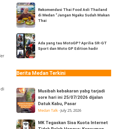
dari
Rekomendasi
Thailand,
Rekomendasi Thai Food Asli Thailand
Thai
di Medan “Jangan Ngaku Sudah Makan
kamu
Food
Thai
sudah
Asli
pernah
Thailand
Ada
coba
di
yang
Ada yang tau MotoGP? Aprilia SR-GT
berapa
Medan
Sport dan Moto GP Edition hadir
tau
jenis?
“Jangan
fer
MotoGP?
Ngaku
Aprilia
Sudah
SR-
Berita Medan Terkini
Makan
GT
Thai
Sport
 di
Musibah
Musibah kebakaran yabg tarjadi
dan
kebakaran
sore hari ini 25/07/2026 dijalan
Moto
Datuk Kabu, Pasar
yabg
GP
Medan Talk
·
July 25, 2026
tarjadi
Edition
sore
hadir
MK
MK Tegaskan Sisa Kuota Internet
hari