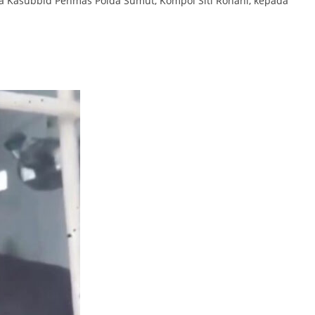
ata Kasubbid Penmas Polda Sumut, Kompol Siti Rohani, kepada