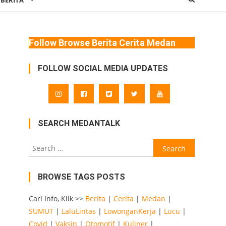
 BERITA
Follow Browse Berita Cerita Medan
FOLLOW SOCIAL MEDIA UPDATES
SEARCH MEDANTALK
Search
for:
BROWSE TAGS POSTS
Cari Info, Klik >>
Berita
|
Cerita
|
Medan
|
SUMUT
|
LaluLintas
|
LowonganKerja
|
Lucu
|
Covid
|
Vaksin
|
Otomotif
|
Kuliner
|