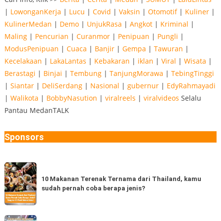
|
LowonganKerja
|
Lucu
|
Covid
|
Vaksin
|
Otomotif
|
Kuliner
|
KulinerMedan
|
Demo
|
UnjukRasa
|
Angkot
|
Kriminal
|
Maling
|
Pencurian
|
Curanmor
|
Penipuan
|
Pungli
|
ModusPenipuan
|
Cuaca
|
Banjir
|
Gempa
|
Tawuran
|
Kecelakaan
|
LakaLantas
|
Kebakaran
|
iklan
|
Viral
|
Wisata
|
Berastagi
|
Binjai
|
Tembung
|
TanjungMorawa
|
TebingTinggi
|
Siantar
|
DeliSerdang
|
Nasional
|
gubernur
|
EdyRahmayadi
|
Walikota
|
BobbyNasution
|
viralreels
|
viralvideos
Selalu
Pantau MedanTALK
Sponsors
10
Makanan
10 Makanan Terenak Ternama dari Thailand, kamu
sudah pernah coba berapa jenis?
Terenak
Ternama
dari
Rekomendasi