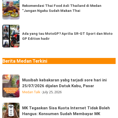
Thailand,
Thai
Rekomendasi Thai Food Asli Thailand di Medan
kamu
“Jangan Ngaku Sudah Makan Thai
Food
sudah
Asli
pernah
Thailand
Ada
coba
di
yang
Ada yang tau MotoGP? Aprilia SR-GT Sport dan Moto
berapa
Medan
GP Edition hadir
tau
jenis?
“Jangan
MotoGP?
Ngaku
Aprilia
Sudah
SR-
Berita Medan Terkini
Makan
GT
Thai
Sport
Musibah
dan
Musibah kebakaran yabg tarjadi sore hari ini
kebakaran
Moto
25/07/2026 dijalan Datuk Kabu, Pasar
yabg
GP
Medan Talk
·
July 25, 2026
tarjadi
Edition
sore
hadir
MK
MK Tegaskan Sisa Kuota Internet Tidak Boleh
hari
Tegaskan
Hangus: Konsumen Sudah Membayar MK
ini