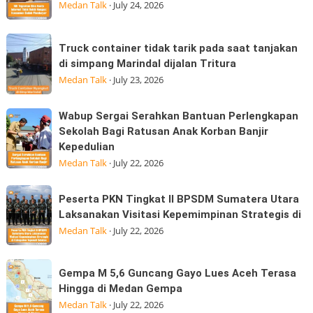
Sisa
Medan Talk
·
July 24, 2026
25/07/2026
Kuota
dijalan
Internet
Truck
Datuk
Truck container tidak tarik pada saat tanjakan
Tidak
container
Kabu,
di simpang Marindal dijalan Tritura
Boleh
tidak
Pasar
Medan Talk
·
July 23, 2026
Hangus:
tarik
Konsumen
pada
Wabup
Wabup Sergai Serahkan Bantuan Perlengkapan
Sudah
saat
Sergai
Sekolah Bagi Ratusan Anak Korban Banjir
Membayar
tanjakan
Kepedulian
Serahkan
MK
di
Medan Talk
·
July 22, 2026
Bantuan
simpang
Perlengkapan
Marindal
Peserta
Sekolah
Peserta PKN Tingkat II BPSDM Sumatera Utara
dijalan
PKN
Laksanakan Visitasi Kepemimpinan Strategis di
Bagi
Tritura
Tingkat
Medan Talk
·
July 22, 2026
Ratusan
II
Anak
BPSDM
Korban
Gempa
Gempa M 5,6 Guncang Gayo Lues Aceh Terasa
Sumatera
Banjir
M
Hingga di Medan Gempa
Utara
Kepedulian
5,6
Medan Talk
·
July 22, 2026
Laksanakan