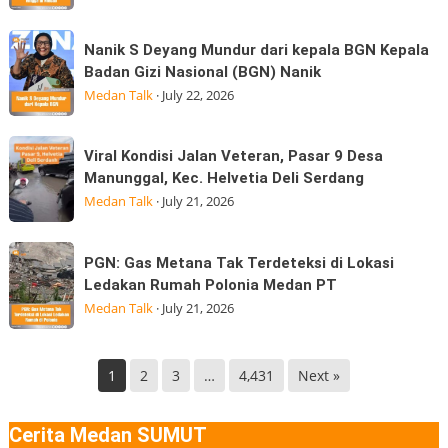
Guncang
Visitasi
Gayo
Nanik
Kepemimpinan
Nanik S Deyang Mundur dari kepala BGN Kepala
Lues
S
Strategis
Badan Gizi Nasional (BGN) Nanik
Aceh
Deyang
di
Medan Talk
·
July 22, 2026
Terasa
Mundur
Hingga
dari
Viral
di
Viral Kondisi Jalan Veteran, Pasar 9 Desa
kepala
Kondisi
Medan
Manunggal, Kec. Helvetia Deli Serdang
BGN
Jalan
Gempa
Medan Talk
·
July 21, 2026
Kepala
Veteran,
Badan
Pasar
PGN:
Gizi
PGN: Gas Metana Tak Terdeteksi di Lokasi
9
Gas
Nasional
Ledakan Rumah Polonia Medan PT
Desa
Metana
(BGN) Nanik
Medan Talk
·
July 21, 2026
Manunggal,
Tak
Kec.
Terdeteksi
Helvetia
di
1
2
3
…
4,431
Next »
Deli
Lokasi
Serdang
Ledakan
Cerita Medan SUMUT
Rumah