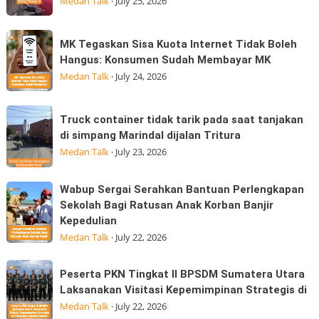
Medan Talk
·
July 25, 2026
tarjadi
Edition
sore
hadir
MK
MK Tegaskan Sisa Kuota Internet Tidak Boleh
hari
Tegaskan
Hangus: Konsumen Sudah Membayar MK
ini
Sisa
Medan Talk
·
July 24, 2026
25/07/2026
Kuota
dijalan
Internet
Truck
Datuk
Truck container tidak tarik pada saat tanjakan
Tidak
container
Kabu,
di simpang Marindal dijalan Tritura
Boleh
tidak
Pasar
Medan Talk
·
July 23, 2026
Hangus:
tarik
Konsumen
pada
Wabup
Wabup Sergai Serahkan Bantuan Perlengkapan
Sudah
saat
Sergai
Sekolah Bagi Ratusan Anak Korban Banjir
Membayar
tanjakan
Kepedulian
Serahkan
MK
di
Medan Talk
·
July 22, 2026
Bantuan
simpang
Perlengkapan
Marindal
Peserta
Sekolah
Peserta PKN Tingkat II BPSDM Sumatera Utara
dijalan
PKN
Laksanakan Visitasi Kepemimpinan Strategis di
Bagi
Tritura
Tingkat
Medan Talk
·
July 22, 2026
Ratusan
II