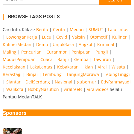
for:
BROWSE TAGS POSTS
Cari Info, Klik >>
Berita
|
Cerita
|
Medan
|
SUMUT
|
LaluLintas
|
LowonganKerja
|
Lucu
|
Covid
|
Vaksin
|
Otomotif
|
Kuliner
|
KulinerMedan
|
Demo
|
UnjukRasa
|
Angkot
|
Kriminal
|
Maling
|
Pencurian
|
Curanmor
|
Penipuan
|
Pungli
|
ModusPenipuan
|
Cuaca
|
Banjir
|
Gempa
|
Tawuran
|
Kecelakaan
|
LakaLantas
|
Kebakaran
|
iklan
|
Viral
|
Wisata
|
Berastagi
|
Binjai
|
Tembung
|
TanjungMorawa
|
TebingTinggi
|
Siantar
|
DeliSerdang
|
Nasional
|
gubernur
|
EdyRahmayadi
|
Walikota
|
BobbyNasution
|
viralreels
|
viralvideos
Selalu
Pantau MedanTALK
Sponsors
10