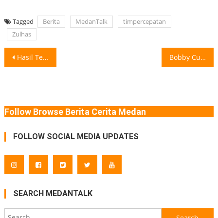
Tagged
Berita
MedanTalk
timpercepatan
Zulhas
Post
Hasil Tes DNA Ridwan Kamil dan Lisa Mariana Akan Segera Diumumkan Hasil
Bobby Curhat Pengusaha Sumut Kesulitan Akses Permodalan untuk Usaha Gubernur Sumatra Utara
navigation
Follow Browse Berita Cerita Medan
FOLLOW SOCIAL MEDIA UPDATES
SEARCH MEDANTALK
Search