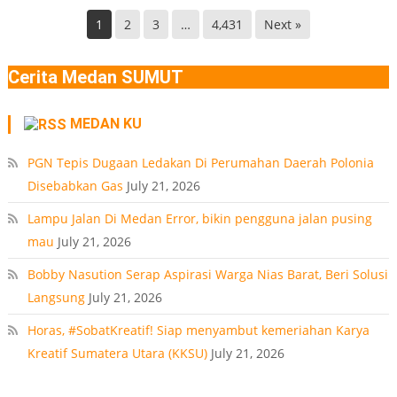
Terdeteksi
Helvetia
di
1
2
3
…
4,431
Next »
Deli
Lokasi
Serdang
Ledakan
Cerita Medan SUMUT
Rumah
Polonia
MEDAN KU
Medan
PT
PGN Tepis Dugaan Ledakan Di Perumahan Daerah Polonia
Disebabkan Gas
July 21, 2026
Lampu Jalan Di Medan Error, bikin pengguna jalan pusing
mau
July 21, 2026
Bobby Nasution Serap Aspirasi Warga Nias Barat, Beri Solusi
Langsung
July 21, 2026
Horas, #SobatKreatif! Siap menyambut kemeriahan Karya
Kreatif Sumatera Utara (KKSU)
July 21, 2026