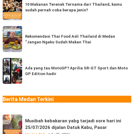
Makanan
10 Makanan Terenak Ternama dari Thailand, kamu
sudah pernah coba berapa jenis?
Terenak
Ternama
dari
Rekomendasi
Thailand,
Thai
Rekomendasi Thai Food Asli Thailand di Medan
kamu
“Jangan Ngaku Sudah Makan Thai
Food
sudah
Asli
pernah
Thailand
Ada
coba
di
yang
Ada yang tau MotoGP? Aprilia SR-GT Sport dan Moto
berapa
Medan
GP Edition hadir
tau
jenis?
“Jangan
MotoGP?
Ngaku
Aprilia
Sudah
SR-
Berita Medan Terkini
Makan
GT
Thai
Sport
Musibah
dan
Musibah kebakaran yabg tarjadi sore hari ini
kebakaran
Moto
25/07/2026 dijalan Datuk Kabu, Pasar
yabg
GP