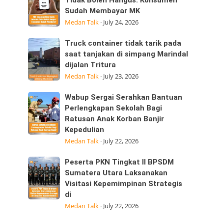
Tegaskan
Tidak Boleh Hangus: Konsumen
ini
Sudah Membayar MK
Sisa
25/07/2026
Medan Talk
·
July 24, 2026
Kuota
dijalan
Internet
Datuk
Truck
Truck container tidak tarik pada
Tidak
Kabu,
container
saat tanjakan di simpang Marindal
Boleh
Pasar
dijalan Tritura
tidak
Hangus:
Medan Talk
·
July 23, 2026
tarik
Konsumen
pada
Sudah
Wabup
Wabup Sergai Serahkan Bantuan
saat
Membayar
Sergai
Perlengkapan Sekolah Bagi
tanjakan
MK
Ratusan Anak Korban Banjir
Serahkan
di
Kepedulian
Bantuan
simpang
Medan Talk
·
July 22, 2026
Perlengkapan
Marindal
Sekolah
dijalan
Peserta
Peserta PKN Tingkat II BPSDM
Bagi
Tritura
PKN
Sumatera Utara Laksanakan
Ratusan
Visitasi Kepemimpinan Strategis
Tingkat
Anak
di
II
Korban
Medan Talk
·
July 22, 2026
BPSDM
Banjir