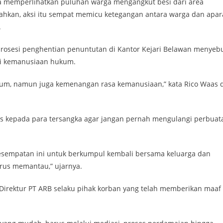
ena memperlihatkan puluhan warga mengangkut besi dari area
Bahkan, aksi itu sempat memicu ketegangan antara warga dan apar
.
rosesi penghentian penuntutan di Kantor Kejari Belawan menyeb
si kemanusiaan hukum.
kum, namun juga kemenangan rasa kemanusiaan,” kata Rico Waas d
as kepada para tersangka agar jangan pernah mengulangi perbuat
 kesempatan ini untuk berkumpul kembali bersama keluarga dan
erus memantau,” ujarnya.
 Direktur PT ARB selaku pihak korban yang telah memberikan maaf