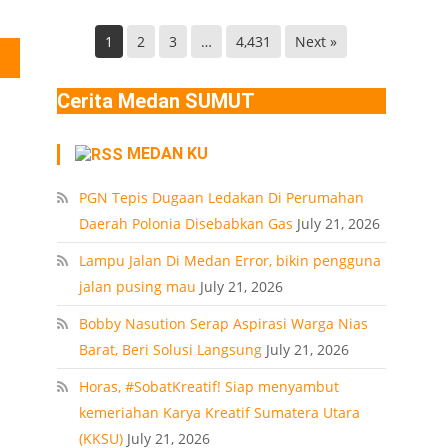
Helvetia
di
Deli
Lokasi
1
2
3
…
4,431
Next »
Serdang
Ledakan
Rumah
Cerita Medan SUMUT
Polonia
Medan
MEDAN KU
PT
PGN Tepis Dugaan Ledakan Di Perumahan
Daerah Polonia Disebabkan Gas
July 21, 2026
Lampu Jalan Di Medan Error, bikin pengguna
jalan pusing mau
July 21, 2026
Bobby Nasution Serap Aspirasi Warga Nias
Barat, Beri Solusi Langsung
July 21, 2026
Horas, #SobatKreatif! Siap menyambut
kemeriahan Karya Kreatif Sumatera Utara
(KKSU)
July 21, 2026