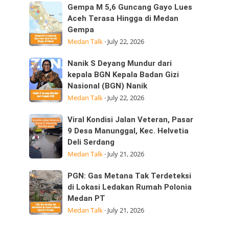
Sumatera
Kepedulian
Gempa
Gempa M 5,6 Guncang Gayo Lues
Utara
M
Aceh Terasa Hingga di Medan
Laksanakan
Gempa
5,6
Visitasi
Medan Talk
·
July 22, 2026
Guncang
Kepemimpinan
Gayo
Strategis
Nanik
Nanik S Deyang Mundur dari
Lues
di
S
kepala BGN Kepala Badan Gizi
Aceh
Nasional (BGN) Nanik
Deyang
Terasa
Medan Talk
·
July 22, 2026
Mundur
Hingga
dari
di
Viral
Viral Kondisi Jalan Veteran, Pasar
kepala
Medan
Kondisi
9 Desa Manunggal, Kec. Helvetia
BGN
Gempa
Deli Serdang
Jalan
Kepala
Medan Talk
·
July 21, 2026
Veteran,
Badan
Pasar
Gizi
PGN:
PGN: Gas Metana Tak Terdeteksi
9
Nasional
Gas
di Lokasi Ledakan Rumah Polonia
Desa
(BGN) Nanik
Medan PT
Metana
Manunggal,
Medan Talk
·
July 21, 2026
Tak
Kec.
Terdeteksi