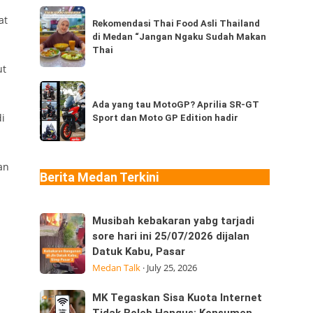
dari
Rekomendasi
at
Thailand,
Rekomendasi Thai Food Asli Thailand
Thai
di Medan “Jangan Ngaku Sudah Makan
kamu
Food
Thai
sudah
Asli
ut
pernah
Thailand
Ada
coba
di
yang
Ada yang tau MotoGP? Aprilia SR-GT
berapa
Medan
i
Sport dan Moto GP Edition hadir
tau
jenis?
“Jangan
MotoGP?
Ngaku
Aprilia
Sudah
an
SR-
Berita Medan Terkini
Makan
GT
Thai
Sport
Musibah
Musibah kebakaran yabg tarjadi
dan
kebakaran
sore hari ini 25/07/2026 dijalan
Moto
Datuk Kabu, Pasar
yabg
GP
Medan Talk
·
July 25, 2026
tarjadi
Edition
sore
hadir
MK
MK Tegaskan Sisa Kuota Internet
hari