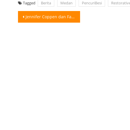
Tagged
Berita
Medan
PencuriBesi
Restorative
Post
Jennifer Coppen dan Fans Indonesia Sempat Gak Bisa Masuk Stadion Arab Saudi
navigation