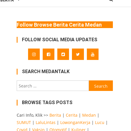
 BERITA
Follow Browse Berita Cerita Medan
FOLLOW SOCIAL MEDIA UPDATES
SEARCH MEDANTALK
Search
for:
BROWSE TAGS POSTS
Cari Info, Klik >>
Berita
|
Cerita
|
Medan
|
SUMUT
|
LaluLintas
|
LowonganKerja
|
Lucu
|
Covid
|
Vaksin
|
Otomotif
|
Kuliner
|