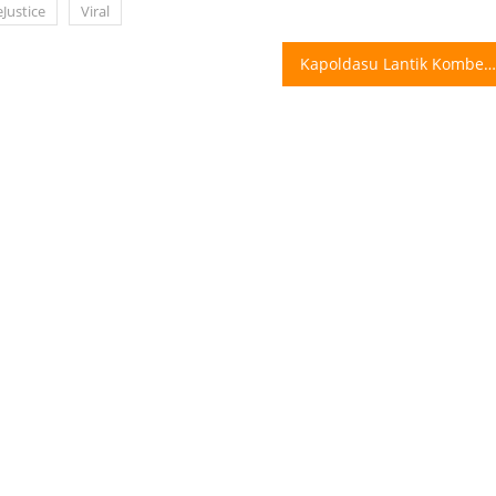
Justice
Viral
Kapoldasu Lantik Kombes Jean Calvijn Simanjuntak Sebagai Kapolrestabes Medan Yang Baru Kapoldasu