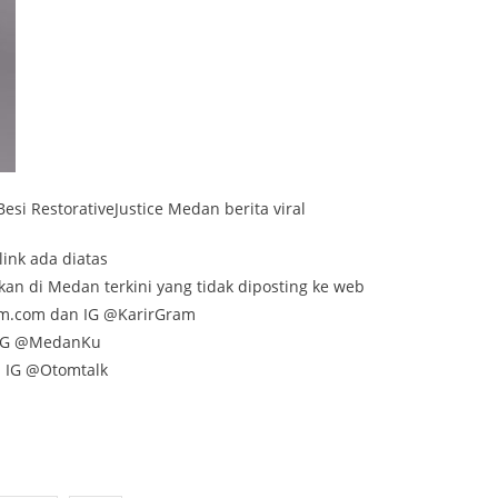
esi RestorativeJustice Medan berita viral
link ada diatas
kan di Medan terkini yang tidak diposting ke web
am.com dan IG @KarirGram
n IG @MedanKu
n IG @Otomtalk