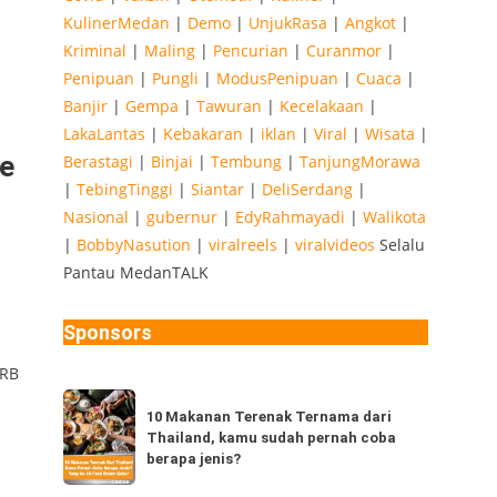
KulinerMedan
|
Demo
|
UnjukRasa
|
Angkot
|
Kriminal
|
Maling
|
Pencurian
|
Curanmor
|
Penipuan
|
Pungli
|
ModusPenipuan
|
Cuaca
|
Banjir
|
Gempa
|
Tawuran
|
Kecelakaan
|
LakaLantas
|
Kebakaran
|
iklan
|
Viral
|
Wisata
|
ce
Berastagi
|
Binjai
|
Tembung
|
TanjungMorawa
|
TebingTinggi
|
Siantar
|
DeliSerdang
|
Nasional
|
gubernur
|
EdyRahmayadi
|
Walikota
|
BobbyNasution
|
viralreels
|
viralvideos
Selalu
Pantau MedanTALK
Sponsors
ARB
10
10 Makanan Terenak Ternama dari
Makanan
Thailand, kamu sudah pernah coba
Terenak
berapa jenis?
Ternama