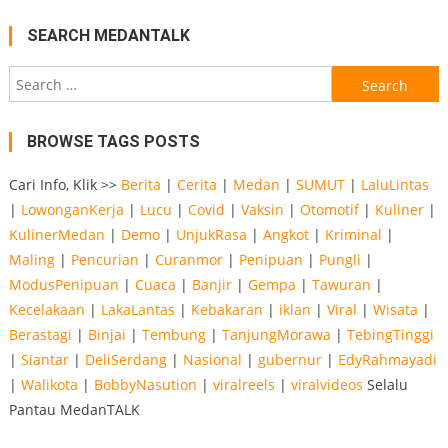
SEARCH MEDANTALK
Search
for:
BROWSE TAGS POSTS
Cari Info, Klik >>
Berita
|
Cerita
|
Medan
|
SUMUT
|
LaluLintas
|
LowonganKerja
|
Lucu
|
Covid
|
Vaksin
|
Otomotif
|
Kuliner
|
KulinerMedan
|
Demo
|
UnjukRasa
|
Angkot
|
Kriminal
|
Maling
|
Pencurian
|
Curanmor
|
Penipuan
|
Pungli
|
ModusPenipuan
|
Cuaca
|
Banjir
|
Gempa
|
Tawuran
|
Kecelakaan
|
LakaLantas
|
Kebakaran
|
iklan
|
Viral
|
Wisata
|
Berastagi
|
Binjai
|
Tembung
|
TanjungMorawa
|
TebingTinggi
|
Siantar
|
DeliSerdang
|
Nasional
|
gubernur
|
EdyRahmayadi
|
Walikota
|
BobbyNasution
|
viralreels
|
viralvideos
Selalu
Pantau MedanTALK