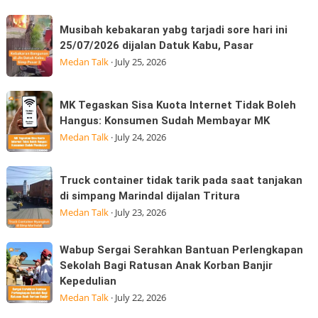
Thai
Sport
Musibah
dan
Musibah kebakaran yabg tarjadi sore hari ini
kebakaran
Moto
25/07/2026 dijalan Datuk Kabu, Pasar
yabg
GP
Medan Talk
·
July 25, 2026
tarjadi
Edition
sore
hadir
MK
MK Tegaskan Sisa Kuota Internet Tidak Boleh
hari
Tegaskan
Hangus: Konsumen Sudah Membayar MK
ini
Sisa
Medan Talk
·
July 24, 2026
25/07/2026
Kuota
dijalan
Internet
Truck
Datuk
Truck container tidak tarik pada saat tanjakan
Tidak
container
Kabu,
di simpang Marindal dijalan Tritura
Boleh
tidak
Pasar
Medan Talk
·
July 23, 2026
Hangus:
tarik
Konsumen
pada
Wabup
Wabup Sergai Serahkan Bantuan Perlengkapan
Sudah
saat
Sergai
Sekolah Bagi Ratusan Anak Korban Banjir
Membayar
tanjakan
Kepedulian
Serahkan
MK
di
Medan Talk
·
July 22, 2026
Bantuan
simpang
Perlengkapan