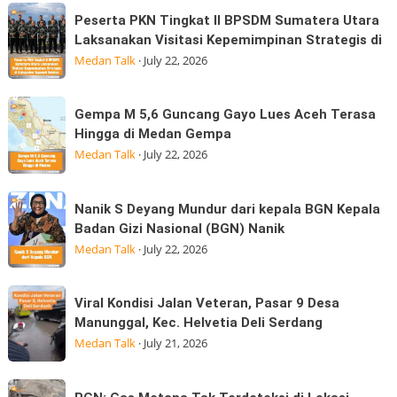
Marindal
Peserta
Sekolah
Peserta PKN Tingkat II BPSDM Sumatera Utara
dijalan
PKN
Laksanakan Visitasi Kepemimpinan Strategis di
Bagi
Tritura
Tingkat
Medan Talk
·
July 22, 2026
Ratusan
II
Anak
BPSDM
Korban
Gempa
Gempa M 5,6 Guncang Gayo Lues Aceh Terasa
Sumatera
Banjir
M
Hingga di Medan Gempa
Utara
Kepedulian
5,6
Medan Talk
·
July 22, 2026
Laksanakan
Guncang
Visitasi
Gayo
Nanik
Kepemimpinan
Nanik S Deyang Mundur dari kepala BGN Kepala
Lues
S
Strategis
Badan Gizi Nasional (BGN) Nanik
Aceh
Deyang
di
Medan Talk
·
July 22, 2026
Terasa
Mundur
Hingga
dari
Viral
di
Viral Kondisi Jalan Veteran, Pasar 9 Desa
kepala
Kondisi
Medan
Manunggal, Kec. Helvetia Deli Serdang
BGN
Jalan
Gempa
Medan Talk
·
July 21, 2026
Kepala
Veteran,
Badan
Pasar
PGN:
Gizi