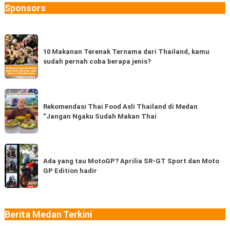
Sponsors
10
Makanan
10 Makanan Terenak Ternama dari Thailand, kamu
sudah pernah coba berapa jenis?
Terenak
Ternama
dari
Rekomendasi
Thailand,
Thai
Rekomendasi Thai Food Asli Thailand di Medan
kamu
“Jangan Ngaku Sudah Makan Thai
Food
sudah
Asli
pernah
Thailand
Ada
coba
di
yang
Ada yang tau MotoGP? Aprilia SR-GT Sport dan Moto
berapa
Medan
GP Edition hadir
tau
jenis?
“Jangan
MotoGP?
Ngaku
Aprilia
Sudah
SR-
Berita Medan Terkini
Makan
GT