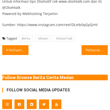
Untuk informasi tips Otomotif cek www.otomtalk.com dan IG
@Otomtalk
Powered by Webhosting Terjamin
Sumber: https://www.instagram.com/reel/DLmb0qGyQzH/
Tagged
Berita
Medan
MedanTalk
Post
Muhammadiyah Dapat Izin Pendirian Bank Syariah PP Muhammadiyah mendapat izin pendirian bank
Pemprov Sumut Wajibkan Kantor Pemerintah dan Swasta Putar Indonesia Raya Setiap Pagi
navigation
Follow Browse Berita Cerita Medan
FOLLOW SOCIAL MEDIA UPDATES