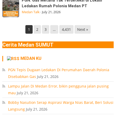
PGN: Gas Metana Tak Terdeteksi di Lokasi
9
Gas
Nasional
Ledakan Rumah Polonia Medan PT
Desa
Metana
(BGN) Nanik
Medan Talk
·
July 21, 2026
Manunggal,
Tak
Kec.
Terdeteksi
Helvetia
di
1
2
3
…
4,431
Next »
Deli
Lokasi
Serdang
Ledakan
Cerita Medan SUMUT
Rumah
Polonia
MEDAN KU
Medan
PT
PGN Tepis Dugaan Ledakan Di Perumahan Daerah Polonia
Disebabkan Gas
July 21, 2026
Lampu Jalan Di Medan Error, bikin pengguna jalan pusing
mau
July 21, 2026
Bobby Nasution Serap Aspirasi Warga Nias Barat, Beri Solusi
Langsung
July 21, 2026