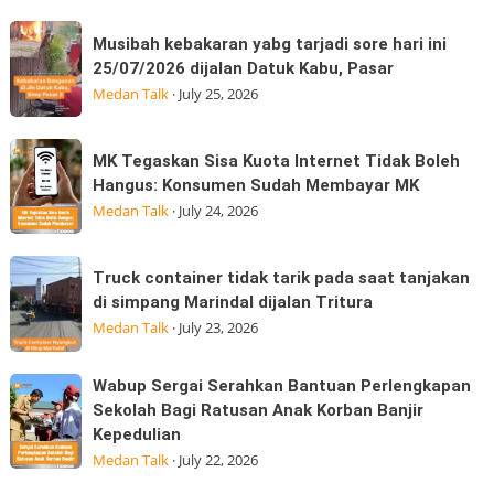
Sport
Musibah
dan
Musibah kebakaran yabg tarjadi sore hari ini
kebakaran
Moto
25/07/2026 dijalan Datuk Kabu, Pasar
yabg
GP
Medan Talk
·
July 25, 2026
tarjadi
Edition
sore
hadir
MK
MK Tegaskan Sisa Kuota Internet Tidak Boleh
hari
Tegaskan
Hangus: Konsumen Sudah Membayar MK
ini
Sisa
Medan Talk
·
July 24, 2026
25/07/2026
Kuota
dijalan
Internet
Truck
Datuk
Truck container tidak tarik pada saat tanjakan
Tidak
container
Kabu,
di simpang Marindal dijalan Tritura
Boleh
tidak
Pasar
Medan Talk
·
July 23, 2026
Hangus:
tarik
Konsumen
pada
Wabup
Wabup Sergai Serahkan Bantuan Perlengkapan
Sudah
saat
Sergai
Sekolah Bagi Ratusan Anak Korban Banjir
Membayar
tanjakan
Kepedulian
Serahkan
MK
di
Medan Talk
·
July 22, 2026
Bantuan
simpang
Perlengkapan