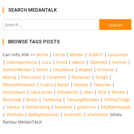
SEARCH MEDANTALK
Search
for:
BROWSE TAGS POSTS
Cari Info, Klik >>
Berita
|
Cerita
|
Medan
|
SUMUT
|
LaluLintas
|
LowonganKerja
|
Lucu
|
Covid
|
Vaksin
|
Otomotif
|
Kuliner
|
KulinerMedan
|
Demo
|
UnjukRasa
|
Angkot
|
Kriminal
|
Maling
|
Pencurian
|
Curanmor
|
Penipuan
|
Pungli
|
ModusPenipuan
|
Cuaca
|
Banjir
|
Gempa
|
Tawuran
|
Kecelakaan
|
LakaLantas
|
Kebakaran
|
iklan
|
Viral
|
Wisata
|
Berastagi
|
Binjai
|
Tembung
|
TanjungMorawa
|
TebingTinggi
|
Siantar
|
DeliSerdang
|
Nasional
|
gubernur
|
EdyRahmayadi
|
Walikota
|
BobbyNasution
|
viralreels
|
viralvideos
Selalu
Pantau MedanTALK