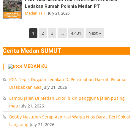
9
Gas
Nasional
Ledakan Rumah Polonia Medan PT
Desa
Metana
(BGN) Nanik
Medan Talk
·
July 21, 2026
Manunggal,
Tak
Kec.
Terdeteksi
Helvetia
di
1
2
3
…
4,431
Next »
Deli
Lokasi
Serdang
Ledakan
Cerita Medan SUMUT
Rumah
Polonia
MEDAN KU
Medan
PT
PGN Tepis Dugaan Ledakan Di Perumahan Daerah Polonia
Disebabkan Gas
July 21, 2026
Lampu Jalan Di Medan Error, bikin pengguna jalan pusing
mau
July 21, 2026
Bobby Nasution Serap Aspirasi Warga Nias Barat, Beri Solusi
Langsung
July 21, 2026