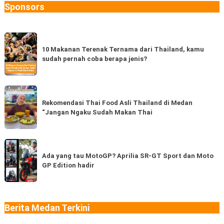
Sponsors
10
Makanan
10 Makanan Terenak Ternama dari Thailand, kamu
sudah pernah coba berapa jenis?
Terenak
Ternama
dari
Rekomendasi
Thailand,
Thai
Rekomendasi Thai Food Asli Thailand di Medan
kamu
“Jangan Ngaku Sudah Makan Thai
Food
sudah
Asli
pernah
Thailand
Ada
coba
di
yang
Ada yang tau MotoGP? Aprilia SR-GT Sport dan Moto
berapa
Medan
GP Edition hadir
tau
jenis?
“Jangan
MotoGP?
Ngaku
Aprilia
Sudah
SR-
Berita Medan Terkini
Makan
GT
Thai