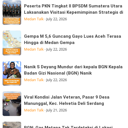
Marindal
Peserta
Sekolah
Peserta PKN Tingkat II BPSDM Sumatera Utara
dijalan
PKN
Laksanakan Visitasi Kepemimpinan Strategis di
Bagi
Tritura
Tingkat
Medan Talk
·
July 22, 2026
Ratusan
II
Anak
BPSDM
Korban
Gempa
Gempa M 5,6 Guncang Gayo Lues Aceh Terasa
Sumatera
Banjir
M
Hingga di Medan Gempa
Utara
Kepedulian
5,6
Medan Talk
·
July 22, 2026
Laksanakan
Guncang
Visitasi
Gayo
Nanik
Kepemimpinan
Nanik S Deyang Mundur dari kepala BGN Kepala
Lues
S
Strategis
Badan Gizi Nasional (BGN) Nanik
Aceh
Deyang
di
Medan Talk
·
July 22, 2026
Terasa
Mundur
Hingga
dari
Viral
di
Viral Kondisi Jalan Veteran, Pasar 9 Desa
kepala
Kondisi
Medan
Manunggal, Kec. Helvetia Deli Serdang
BGN
Jalan
Gempa
Medan Talk
·
July 21, 2026
Kepala
Veteran,
Badan
Pasar
PGN:
Gizi
PGN: Gas Metana Tak Terdeteksi di Lokasi