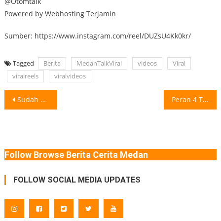
@Otomtalk
Powered by Webhosting Terjamin
Sumber: https://www.instagram.com/reel/DUZsU4Kk0kr/
Tagged
Berita
MedanTalkViral
videos
Viral
viralreels
viralvideos
Post
Sudah ada rambu Dilarang Parkir terpampang jelas. Tulisan besar, terlihat dan terbaca.
Peran 4 Tersangka Setrum-Minta Rp 250 Juta ke Pencuri Tokonya di Deli
navigation
Follow Browse Berita Cerita Medan
FOLLOW SOCIAL MEDIA UPDATES