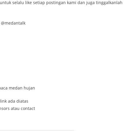
untuk selalu like setiap postingan kami dan juga tinggalkanlah
di @medantalk
 cuaca medan hujan
link ada diatas
nsors atau contact