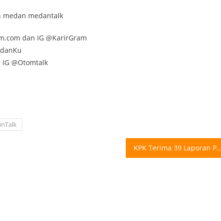
lan medan medantalk
am.com dan IG @KarirGram
edanKu
n IG @Otomtalk
nTalk
KPK Terima 39 Laporan PPATK, Ada Temuan Soal Aliran Dana P