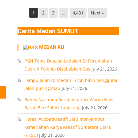
Helvetia
di
Deli
Lokasi
1
2
3
…
4,431
Next »
Serdang
Ledakan
Rumah
Cerita Medan SUMUT
Polonia
Medan
MEDAN KU
PT
PGN Tepis Dugaan Ledakan Di Perumahan
Daerah Polonia Disebabkan Gas
July 21, 2026
Lampu Jalan Di Medan Error, bikin pengguna
jalan pusing mau
July 21, 2026
emilu 2024
Bobby Nasution Serap Aspirasi Warga Nias
Barat, Beri Solusi Langsung
July 21, 2026
Horas, #SobatKreatif! Siap menyambut
kemeriahan Karya Kreatif Sumatera Utara
(KKSU)
July 21, 2026