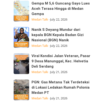
Sumatera
Kepedulian
Gempa
Gempa M 5,6 Guncang Gayo Lues
Utara
M
Aceh Terasa Hingga di Medan
Laksanakan
Gempa
5,6
Visitasi
Medan Talk
·
July 22, 2026
Guncang
Kepemimpinan
Gayo
Strategis
Nanik
Nanik S Deyang Mundur dari
Lues
di
S
kepala BGN Kepala Badan Gizi
Aceh
Nasional (BGN) Nanik
Deyang
Terasa
Medan Talk
·
July 22, 2026
Mundur
Hingga
dari
di
Viral
Viral Kondisi Jalan Veteran, Pasar
kepala
Medan
Kondisi
9 Desa Manunggal, Kec. Helvetia
BGN
Gempa
Deli Serdang
Jalan
Kepala
Medan Talk
·
July 21, 2026
Veteran,
Badan
Pasar
Gizi
PGN:
PGN: Gas Metana Tak Terdeteksi
9
Nasional
Gas
di Lokasi Ledakan Rumah Polonia
Desa
(BGN) Nanik
Medan PT
Metana
Manunggal,
Medan Talk
·
July 21, 2026
Tak
Kec.
Terdeteksi