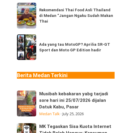
dari
Rekomendasi
Thailand,
Rekomendasi Thai Food Asli Thailand
Thai
di Medan “Jangan Ngaku Sudah Makan
kamu
Food
Thai
sudah
Asli
pernah
Thailand
Ada
coba
di
yang
Ada yang tau MotoGP? Aprilia SR-GT
berapa
Medan
Sport dan Moto GP Edition hadir
tau
jenis?
“Jangan
MotoGP?
Ngaku
Aprilia
Sudah
SR-
Berita Medan Terkini
Makan
GT
Thai
Sport
Musibah
Musibah kebakaran yabg tarjadi
dan
kebakaran
sore hari ini 25/07/2026 dijalan
Moto
Datuk Kabu, Pasar
yabg
GP
Medan Talk
·
July 25, 2026
tarjadi
Edition
sore
hadir
MK
MK Tegaskan Sisa Kuota Internet
hari