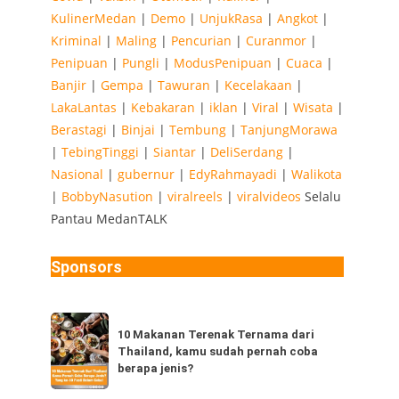
KulinerMedan
|
Demo
|
UnjukRasa
|
Angkot
|
Kriminal
|
Maling
|
Pencurian
|
Curanmor
|
Penipuan
|
Pungli
|
ModusPenipuan
|
Cuaca
|
Banjir
|
Gempa
|
Tawuran
|
Kecelakaan
|
LakaLantas
|
Kebakaran
|
iklan
|
Viral
|
Wisata
|
Berastagi
|
Binjai
|
Tembung
|
TanjungMorawa
|
TebingTinggi
|
Siantar
|
DeliSerdang
|
Nasional
|
gubernur
|
EdyRahmayadi
|
Walikota
|
BobbyNasution
|
viralreels
|
viralvideos
Selalu
Pantau MedanTALK
Sponsors
10
10 Makanan Terenak Ternama dari
Makanan
Thailand, kamu sudah pernah coba
Terenak
berapa jenis?
Ternama