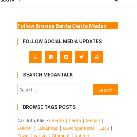
 BERITA
Follow Browse Berita Cerita Medan
FOLLOW SOCIAL MEDIA UPDATES
SEARCH MEDANTALK
Search
for:
BROWSE TAGS POSTS
Cari Info, Klik >>
Berita
|
Cerita
|
Medan
|
SUMUT
|
LaluLintas
|
LowonganKerja
|
Lucu
|
Covid
|
Vaksin
|
Otomotif
|
Kuliner
|