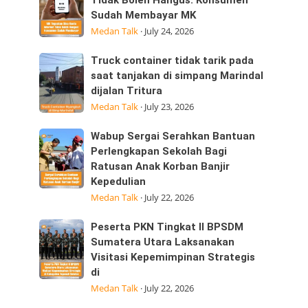
Tegaskan
Tidak Boleh Hangus: Konsumen
ini
Sudah Membayar MK
Sisa
25/07/2026
Medan Talk
·
July 24, 2026
Kuota
dijalan
Internet
Datuk
Truck
Truck container tidak tarik pada
Tidak
Kabu,
container
saat tanjakan di simpang Marindal
Boleh
Pasar
dijalan Tritura
tidak
Hangus:
Medan Talk
·
July 23, 2026
tarik
Konsumen
pada
Sudah
Wabup
Wabup Sergai Serahkan Bantuan
saat
Membayar
Sergai
Perlengkapan Sekolah Bagi
tanjakan
MK
Ratusan Anak Korban Banjir
Serahkan
di
Kepedulian
Bantuan
simpang
Medan Talk
·
July 22, 2026
Perlengkapan
Marindal
Sekolah
dijalan
Peserta
Peserta PKN Tingkat II BPSDM
Bagi
Tritura
PKN
Sumatera Utara Laksanakan
Ratusan
Visitasi Kepemimpinan Strategis
Tingkat
Anak
di
II
Korban
Medan Talk
·
July 22, 2026
BPSDM
Banjir