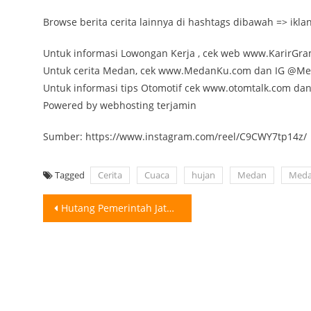
Browse berita cerita lainnya di hashtags dibawah => ik
Untuk informasi Lowongan Kerja , cek web www.KarirGr
Untuk cerita Medan, cek www.MedanKu.com dan IG @M
Untuk informasi tips Otomotif cek www.otomtalk.com da
Powered by webhosting terjamin
Sumber: https://www.instagram.com/reel/C9CWY7tp14z/
Tagged
Cerita
Cuaca
hujan
Medan
Meda
Post
Hutang Pemerintah Jatuh Tempo Pada 2025 Presiden terpilih Prabowo Subianto mau tidak
navigation