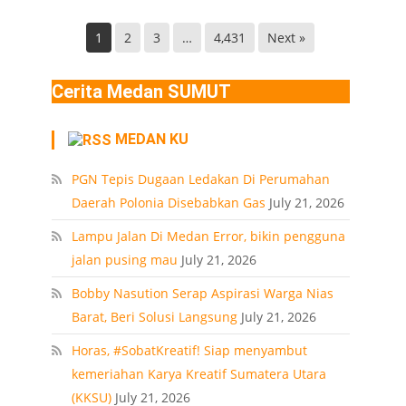
Helvetia
di
Deli
Lokasi
1
2
3
…
4,431
Next »
Serdang
Ledakan
Rumah
Cerita Medan SUMUT
Polonia
Medan
MEDAN KU
PT
PGN Tepis Dugaan Ledakan Di Perumahan
Daerah Polonia Disebabkan Gas
July 21, 2026
Lampu Jalan Di Medan Error, bikin pengguna
jalan pusing mau
July 21, 2026
Bobby Nasution Serap Aspirasi Warga Nias
Barat, Beri Solusi Langsung
July 21, 2026
Horas, #SobatKreatif! Siap menyambut
kemeriahan Karya Kreatif Sumatera Utara
(KKSU)
July 21, 2026