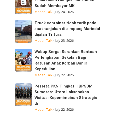
Tegaskan
Tidak Boleh Hangus: Konsumen
ini
Sudah Membayar MK
Sisa
25/07/2026
Medan Talk
·
July 24, 2026
Kuota
dijalan
Internet
Datuk
Truck
Truck container tidak tarik pada
Tidak
Kabu,
container
saat tanjakan di simpang Marindal
Boleh
Pasar
dijalan Tritura
tidak
Hangus:
Medan Talk
·
July 23, 2026
tarik
Konsumen
pada
Sudah
Wabup
Wabup Sergai Serahkan Bantuan
saat
Membayar
Sergai
Perlengkapan Sekolah Bagi
tanjakan
MK
Ratusan Anak Korban Banjir
Serahkan
di
Kepedulian
Bantuan
simpang
Medan Talk
·
July 22, 2026
Perlengkapan
Marindal
Sekolah
dijalan
Peserta
Peserta PKN Tingkat II BPSDM
Bagi
Tritura
PKN
Sumatera Utara Laksanakan
Ratusan
Visitasi Kepemimpinan Strategis
Tingkat
Anak
di
II
Korban
Medan Talk
·
July 22, 2026
BPSDM
Banjir