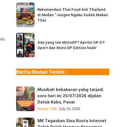
dari
Rekomendasi
Thailand,
Rekomendasi Thai Food Asli Thailand
Thai
di Medan “Jangan Ngaku Sudah Makan
kamu
Food
Thai
sudah
Asli
pernah
Thailand
Ada
coba
eks
di
yang
Ada yang tau MotoGP? Aprilia SR-GT
berapa
Medan
Sport dan Moto GP Edition hadir
tau
jenis?
“Jangan
MotoGP?
Ngaku
Aprilia
Sudah
SR-
Berita Medan Terkini
Makan
GT
Thai
Sport
Musibah
Musibah kebakaran yabg tarjadi
dan
kebakaran
sore hari ini 25/07/2026 dijalan
Moto
Datuk Kabu, Pasar
yabg
GP
Medan Talk
·
July 25, 2026
tarjadi
Edition
sore
hadir
MK
MK Tegaskan Sisa Kuota Internet
hari