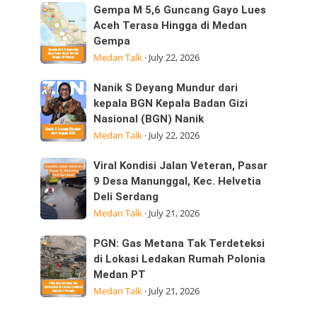
Sumatera
Kepedulian
Gempa
Gempa M 5,6 Guncang Gayo Lues
Utara
M
Aceh Terasa Hingga di Medan
Laksanakan
Gempa
5,6
Visitasi
Medan Talk
·
July 22, 2026
Guncang
Kepemimpinan
Gayo
Strategis
Nanik
Nanik S Deyang Mundur dari
Lues
di
S
kepala BGN Kepala Badan Gizi
Aceh
Nasional (BGN) Nanik
Deyang
Terasa
Medan Talk
·
July 22, 2026
Mundur
Hingga
dari
di
Viral
Viral Kondisi Jalan Veteran, Pasar
kepala
Medan
Kondisi
9 Desa Manunggal, Kec. Helvetia
BGN
Gempa
Deli Serdang
Jalan
Kepala
Medan Talk
·
July 21, 2026
Veteran,
Badan
Pasar
Gizi
PGN:
PGN: Gas Metana Tak Terdeteksi
9
Nasional
Gas
di Lokasi Ledakan Rumah Polonia
Desa
(BGN) Nanik
Medan PT
Metana
Manunggal,
Medan Talk
·
July 21, 2026
Tak
Kec.
Terdeteksi