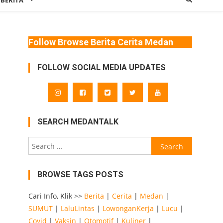
 BERITA
Follow Browse Berita Cerita Medan
FOLLOW SOCIAL MEDIA UPDATES
SEARCH MEDANTALK
Search
for:
BROWSE TAGS POSTS
Cari Info, Klik >>
Berita
|
Cerita
|
Medan
|
SUMUT
|
LaluLintas
|
LowonganKerja
|
Lucu
|
Covid
|
Vaksin
|
Otomotif
|
Kuliner
|