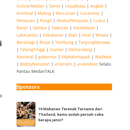
KulinerMedan
|
Demo
|
UnjukRasa
|
Angkot
|
Kriminal
|
Maling
|
Pencurian
|
Curanmor
|
Penipuan
|
Pungli
|
ModusPenipuan
|
Cuaca
|
Banjir
|
Gempa
|
Tawuran
|
Kecelakaan
|
LakaLantas
|
Kebakaran
|
iklan
|
Viral
|
Wisata
|
i
Berastagi
|
Binjai
|
Tembung
|
TanjungMorawa
|
TebingTinggi
|
Siantar
|
DeliSerdang
|
Nasional
|
gubernur
|
EdyRahmayadi
|
Walikota
|
BobbyNasution
|
viralreels
|
viralvideos
Selalu
Pantau MedanTALK
Sponsors
di
10
10 Makanan Terenak Ternama dari
Makanan
Thailand, kamu sudah pernah coba
Terenak
berapa jenis?
Ternama