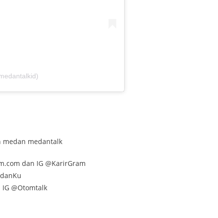
medantalkid)
lan medan medantalk
am.com dan IG @KarirGram
edanKu
n IG @Otomtalk