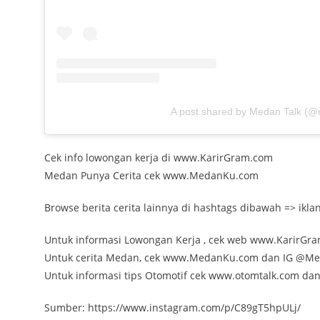
A post shared by Medan Talk (@
Cek info lowongan kerja di www.KarirGram.com
Medan Punya Cerita cek www.MedanKu.com
Browse berita cerita lainnya di hashtags dibawah => ik
Untuk informasi Lowongan Kerja , cek web www.KarirGr
Untuk cerita Medan, cek www.MedanKu.com dan IG @M
Untuk informasi tips Otomotif cek www.otomtalk.com da
Sumber: https://www.instagram.com/p/C89gT5hpULj/