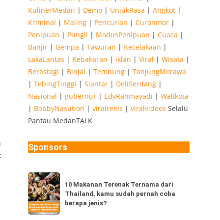
KulinerMedan
|
Demo
|
UnjukRasa
|
Angkot
|
Kriminal
|
Maling
|
Pencurian
|
Curanmor
|
Penipuan
|
Pungli
|
ModusPenipuan
|
Cuaca
|
Banjir
|
Gempa
|
Tawuran
|
Kecelakaan
|
LakaLantas
|
Kebakaran
|
iklan
|
Viral
|
Wisata
|
Berastagi
|
Binjai
|
Tembung
|
TanjungMorawa
|
TebingTinggi
|
Siantar
|
DeliSerdang
|
Nasional
|
gubernur
|
EdyRahmayadi
|
Walikota
|
BobbyNasution
|
viralreels
|
viralvideos
Selalu
Pantau MedanTALK
n
Sponsors
k
10
10 Makanan Terenak Ternama dari
Makanan
.
Thailand, kamu sudah pernah coba
Terenak
berapa jenis?
Ternama