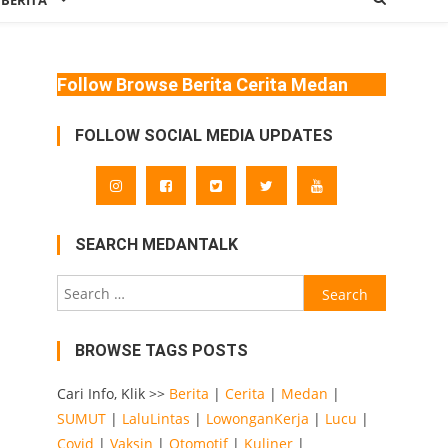
 BERITA
Follow Browse Berita Cerita Medan
FOLLOW SOCIAL MEDIA UPDATES
SEARCH MEDANTALK
Search
for:
BROWSE TAGS POSTS
Cari Info, Klik >>
Berita
|
Cerita
|
Medan
|
SUMUT
|
LaluLintas
|
LowonganKerja
|
Lucu
|
Covid
|
Vaksin
|
Otomotif
|
Kuliner
|