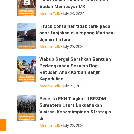
Tegaskan
Tidak Boleh Hangus: Konsumen
ini
Sudah Membayar MK
Sisa
25/07/2026
Medan Talk
·
July 24, 2026
Kuota
dijalan
Internet
Datuk
Truck
Truck container tidak tarik pada
Tidak
Kabu,
container
saat tanjakan di simpang Marindal
Boleh
Pasar
dijalan Tritura
tidak
Hangus:
Medan Talk
·
July 23, 2026
tarik
Konsumen
pada
Sudah
Wabup
Wabup Sergai Serahkan Bantuan
saat
Membayar
Sergai
Perlengkapan Sekolah Bagi
tanjakan
MK
Ratusan Anak Korban Banjir
Serahkan
di
Kepedulian
Bantuan
simpang
Medan Talk
·
July 22, 2026
Perlengkapan
Marindal
Sekolah
dijalan
Peserta
Peserta PKN Tingkat II BPSDM
Bagi
Tritura
PKN
Sumatera Utara Laksanakan
Ratusan
Visitasi Kepemimpinan Strategis
Tingkat
Anak
di
II
Korban
Medan Talk
·
July 22, 2026
BPSDM
Banjir