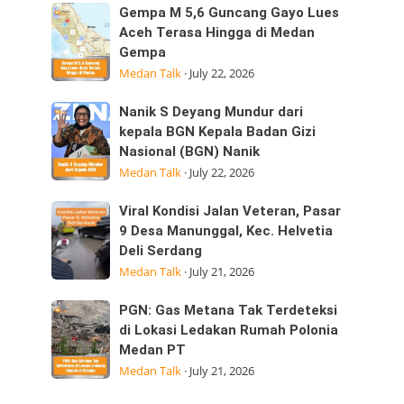
Sumatera
Kepedulian
Gempa
Gempa M 5,6 Guncang Gayo Lues
Utara
M
Aceh Terasa Hingga di Medan
Laksanakan
Gempa
5,6
Visitasi
Medan Talk
·
July 22, 2026
Guncang
Kepemimpinan
Gayo
Strategis
Nanik
Nanik S Deyang Mundur dari
Lues
di
S
kepala BGN Kepala Badan Gizi
Aceh
Nasional (BGN) Nanik
Deyang
Terasa
Medan Talk
·
July 22, 2026
Mundur
Hingga
dari
di
Viral
Viral Kondisi Jalan Veteran, Pasar
kepala
Medan
Kondisi
9 Desa Manunggal, Kec. Helvetia
BGN
Gempa
Deli Serdang
Jalan
Kepala
Medan Talk
·
July 21, 2026
Veteran,
Badan
Pasar
Gizi
PGN:
PGN: Gas Metana Tak Terdeteksi
9
Nasional
Gas
di Lokasi Ledakan Rumah Polonia
Desa
(BGN) Nanik
Medan PT
Metana
Manunggal,
Medan Talk
·
July 21, 2026
Tak
Kec.
Terdeteksi