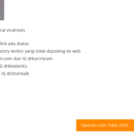
al viralreels
link ada diatas
tory terkini yang tidak diposting ke web
am.com dan IG @KarirGram
n IG @MedanKu
n IG @Otomtalk
Operasi Lilin Toba 2025 di Sumut Dimulai 20 Desember Operasi Lilin Toba