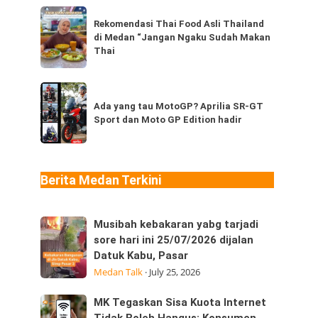
dari
Rekomendasi
Thailand,
Rekomendasi Thai Food Asli Thailand
Thai
di Medan “Jangan Ngaku Sudah Makan
kamu
Food
Thai
sudah
Asli
pernah
Thailand
Ada
coba
di
yang
Ada yang tau MotoGP? Aprilia SR-GT
berapa
Medan
Sport dan Moto GP Edition hadir
tau
jenis?
“Jangan
MotoGP?
Ngaku
Aprilia
Sudah
SR-
Berita Medan Terkini
Makan
GT
Thai
Sport
Musibah
Musibah kebakaran yabg tarjadi
dan
kebakaran
sore hari ini 25/07/2026 dijalan
Moto
Datuk Kabu, Pasar
yabg
GP
Medan Talk
·
July 25, 2026
tarjadi
Edition
sore
hadir
MK
MK Tegaskan Sisa Kuota Internet
hari