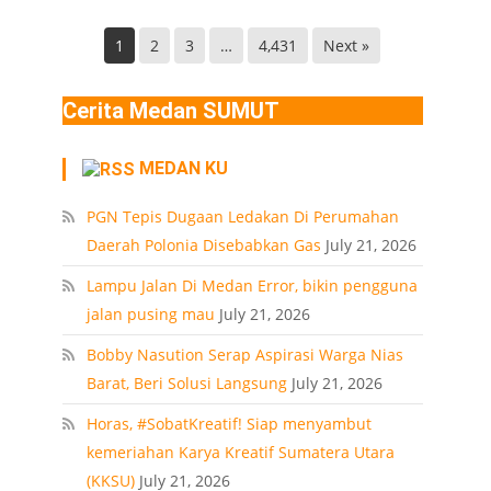
Helvetia
di
Deli
Lokasi
1
2
3
…
4,431
Next »
Serdang
Ledakan
Rumah
Cerita Medan SUMUT
Polonia
Medan
MEDAN KU
PT
PGN Tepis Dugaan Ledakan Di Perumahan
Daerah Polonia Disebabkan Gas
July 21, 2026
Lampu Jalan Di Medan Error, bikin pengguna
jalan pusing mau
July 21, 2026
Bobby Nasution Serap Aspirasi Warga Nias
Barat, Beri Solusi Langsung
July 21, 2026
Horas, #SobatKreatif! Siap menyambut
kemeriahan Karya Kreatif Sumatera Utara
(KKSU)
July 21, 2026