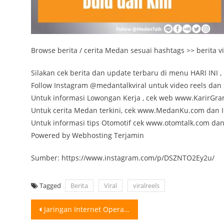
Browse berita / cerita Medan sesuai hashtags >> berita vir
Silakan cek berita dan update terbaru di menu HARI INI , 
Follow Instagram @medantalkviral untuk video reels dan s
Untuk informasi Lowongan Kerja , cek web www.KarirGr
Untuk cerita Medan terkini, cek www.MedanKu.com da
Untuk informasi tips Otomotif cek www.otomtalk.com da
Powered by Webhosting Terjamin
Sumber: https://www.instagram.com/p/DSZNTO2Ey2u/
Tagged
Berita
Viral
viralreels
Post
Jaringan Internet Operator Bermasalah di Medan Hari Ini? Koneksi Internet atau data