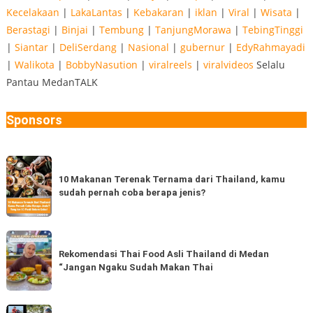
Kecelakaan
|
LakaLantas
|
Kebakaran
|
iklan
|
Viral
|
Wisata
|
Berastagi
|
Binjai
|
Tembung
|
TanjungMorawa
|
TebingTinggi
|
Siantar
|
DeliSerdang
|
Nasional
|
gubernur
|
EdyRahmayadi
|
Walikota
|
BobbyNasution
|
viralreels
|
viralvideos
Selalu
Pantau MedanTALK
Sponsors
10
Makanan
10 Makanan Terenak Ternama dari Thailand, kamu
sudah pernah coba berapa jenis?
Terenak
Ternama
dari
Rekomendasi
Thailand,
Thai
Rekomendasi Thai Food Asli Thailand di Medan
kamu
“Jangan Ngaku Sudah Makan Thai
Food
sudah
Asli
pernah
Thailand
Ada