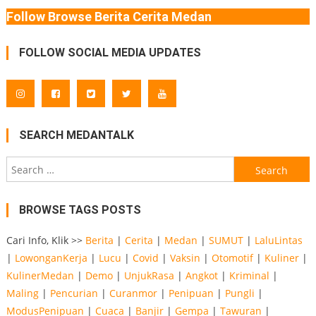
Follow Browse Berita Cerita Medan
FOLLOW SOCIAL MEDIA UPDATES
SEARCH MEDANTALK
Search
for:
BROWSE TAGS POSTS
Cari Info, Klik >>
Berita
|
Cerita
|
Medan
|
SUMUT
|
LaluLintas
|
LowonganKerja
|
Lucu
|
Covid
|
Vaksin
|
Otomotif
|
Kuliner
|
KulinerMedan
|
Demo
|
UnjukRasa
|
Angkot
|
Kriminal
|
Maling
|
Pencurian
|
Curanmor
|
Penipuan
|
Pungli
|
ModusPenipuan
|
Cuaca
|
Banjir
|
Gempa
|
Tawuran
|