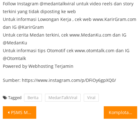
Follow Instagram @medantalkviral untuk video reels dan story
terkini yang tidak diposting ke web
Untuk informasi Lowongan Kerja , cek web www.KarirGram.com
dan IG @KarirGram
Untuk cerita Medan terkini, cek www.MedanKu.com dan IG
@MedanKu
Untuk informasi tips Otomotif cek www.otomtalk.com dan IG
@Otomtalk
Powered by Webhosting Terjamin
Sumber: https://www.instagram.com/p/DFiOy6gpXQ0/
Tagged
Berita
MedanTalkViral
Viral
Post
PSMS Medan Makin Aman dari Degradasi, Nilmaizar Tetap Waspada PSMS Medan berhasil
Komplotan Begal Bacok Tangan Korban di Jalan Bromo Medan, 1 Pelaku Ditangkap
navigation