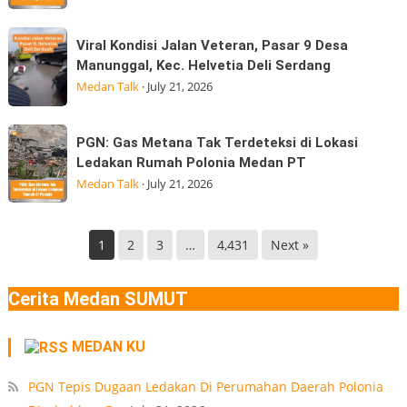
Mundur
Hingga
dari
Viral
di
Viral Kondisi Jalan Veteran, Pasar 9 Desa
kepala
Kondisi
Medan
Manunggal, Kec. Helvetia Deli Serdang
BGN
Jalan
Gempa
Medan Talk
·
July 21, 2026
Kepala
Veteran,
Badan
Pasar
PGN:
Gizi
PGN: Gas Metana Tak Terdeteksi di Lokasi
9
Gas
Nasional
Ledakan Rumah Polonia Medan PT
Desa
Metana
(BGN) Nanik
Medan Talk
·
July 21, 2026
Manunggal,
Tak
Kec.
Terdeteksi
Helvetia
di
1
2
3
…
4,431
Next »
Deli
Lokasi
Serdang
Ledakan
Cerita Medan SUMUT
Rumah
Polonia
MEDAN KU
Medan
PT
PGN Tepis Dugaan Ledakan Di Perumahan Daerah Polonia