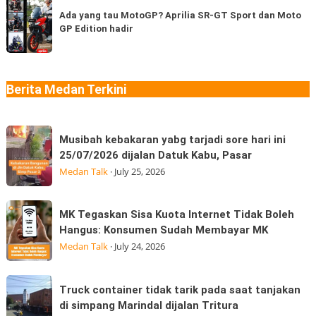
coba
di
yang
Ada yang tau MotoGP? Aprilia SR-GT Sport dan Moto
berapa
Medan
GP Edition hadir
tau
jenis?
“Jangan
MotoGP?
Ngaku
Aprilia
Sudah
SR-
Berita Medan Terkini
Makan
GT
Thai
Sport
Musibah
dan
Musibah kebakaran yabg tarjadi sore hari ini
kebakaran
Moto
25/07/2026 dijalan Datuk Kabu, Pasar
yabg
GP
Medan Talk
·
July 25, 2026
tarjadi
Edition
sore
hadir
MK
MK Tegaskan Sisa Kuota Internet Tidak Boleh
hari
Tegaskan
Hangus: Konsumen Sudah Membayar MK
ini
Sisa
Medan Talk
·
July 24, 2026
25/07/2026
Kuota
dijalan
Internet
Truck
Datuk
Truck container tidak tarik pada saat tanjakan
Tidak
container
Kabu,
di simpang Marindal dijalan Tritura
Boleh