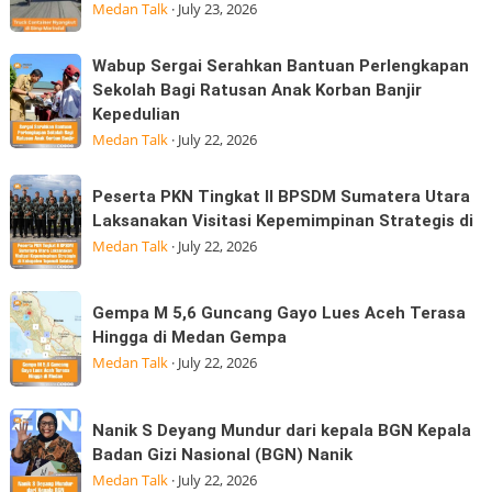
tidak
Pasar
Medan Talk
·
July 23, 2026
Hangus:
tarik
Konsumen
pada
Wabup
Wabup Sergai Serahkan Bantuan Perlengkapan
Sudah
saat
Sergai
Sekolah Bagi Ratusan Anak Korban Banjir
Membayar
tanjakan
Kepedulian
Serahkan
MK
di
Medan Talk
·
July 22, 2026
Bantuan
simpang
Perlengkapan
Marindal
Peserta
Sekolah
Peserta PKN Tingkat II BPSDM Sumatera Utara
dijalan
PKN
Laksanakan Visitasi Kepemimpinan Strategis di
Bagi
Tritura
Tingkat
Medan Talk
·
July 22, 2026
Ratusan
II
Anak
BPSDM
Korban
Gempa
Gempa M 5,6 Guncang Gayo Lues Aceh Terasa
Sumatera
Banjir
M
Hingga di Medan Gempa
Utara
Kepedulian
5,6
Medan Talk
·
July 22, 2026
Laksanakan
Guncang
Visitasi
Gayo
Nanik
Kepemimpinan
Nanik S Deyang Mundur dari kepala BGN Kepala
Lues
S
Strategis
Badan Gizi Nasional (BGN) Nanik
Aceh
Deyang
di
Medan Talk
·
July 22, 2026
Terasa