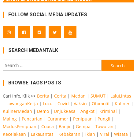
FOLLOW SOCIAL MEDIA UPDATES
SEARCH MEDANTALK
Search
for:
BROWSE TAGS POSTS
Cari Info, Klik >>
Berita
|
Cerita
|
Medan
|
SUMUT
|
LaluLintas
|
LowonganKerja
|
Lucu
|
Covid
|
Vaksin
|
Otomotif
|
Kuliner
|
KulinerMedan
|
Demo
|
UnjukRasa
|
Angkot
|
Kriminal
|
Maling
|
Pencurian
|
Curanmor
|
Penipuan
|
Pungli
|
ModusPenipuan
|
Cuaca
|
Banjir
|
Gempa
|
Tawuran
|
Kecelakaan
|
LakaLantas
|
Kebakaran
|
iklan
|
Viral
|
Wisata
|