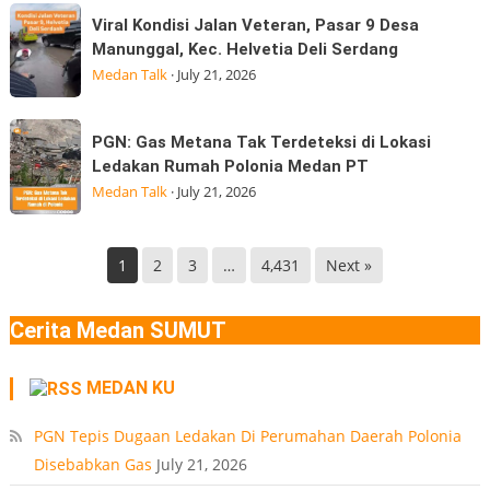
dari
Viral
di
Viral Kondisi Jalan Veteran, Pasar 9 Desa
kepala
Kondisi
Medan
Manunggal, Kec. Helvetia Deli Serdang
BGN
Jalan
Gempa
Medan Talk
·
July 21, 2026
Kepala
Veteran,
Badan
Pasar
PGN:
Gizi
PGN: Gas Metana Tak Terdeteksi di Lokasi
9
Gas
Nasional
Ledakan Rumah Polonia Medan PT
Desa
Metana
(BGN) Nanik
Medan Talk
·
July 21, 2026
Manunggal,
Tak
Kec.
Terdeteksi
Helvetia
di
1
2
3
…
4,431
Next »
Deli
Lokasi
Serdang
Ledakan
Cerita Medan SUMUT
Rumah
Polonia
MEDAN KU
Medan
PT
PGN Tepis Dugaan Ledakan Di Perumahan Daerah Polonia
Disebabkan Gas
July 21, 2026