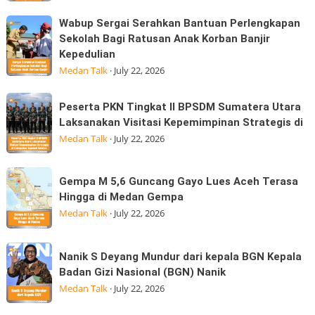
Konsumen
pada
Wabup
Wabup Sergai Serahkan Bantuan Perlengkapan
Sudah
saat
Sergai
Sekolah Bagi Ratusan Anak Korban Banjir
Membayar
tanjakan
Kepedulian
Serahkan
MK
di
Medan Talk
·
July 22, 2026
Bantuan
simpang
Perlengkapan
Marindal
Peserta
Sekolah
Peserta PKN Tingkat II BPSDM Sumatera Utara
dijalan
PKN
Laksanakan Visitasi Kepemimpinan Strategis di
Bagi
Tritura
Tingkat
Medan Talk
·
July 22, 2026
Ratusan
II
Anak
BPSDM
Korban
Gempa
Gempa M 5,6 Guncang Gayo Lues Aceh Terasa
Sumatera
Banjir
M
Hingga di Medan Gempa
Utara
Kepedulian
5,6
Medan Talk
·
July 22, 2026
Laksanakan
Guncang
Visitasi
Gayo
Nanik
Kepemimpinan
Nanik S Deyang Mundur dari kepala BGN Kepala
Lues
S
Strategis
Badan Gizi Nasional (BGN) Nanik
Aceh
Deyang
di
Medan Talk
·
July 22, 2026
Terasa
Mundur
Hingga