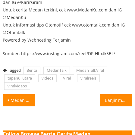
dan IG @KarirGram
Untuk cerita Medan terkini, cek www.MedanKu.com dan IG
@MedanKu
Untuk informasi tips Otomotif cek www.otomtalk.com dan IG
@Otomtalk
Powered by Webhosting Terjamin
Sumber: https://www.instagram.com/reel/DPtHhxtk5BL/
Tagged
Berita
MedanTalk
MedanTalkViral
tapanuliutara
videos
Viral
viralreels
viralvideos
Post
Medan Masih Tergenang Dari Hujan Semalam Dari sejumlah pengirim video terpantau lokasi
Banjir melanda sejumlah titik di Medan usai hujan deras mengguyur sejak Sabtu
navigation
Follow Browse Berita Cerita Medan