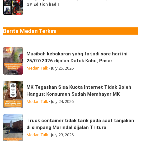
Medan
GP Edition hadir
tau
jenis?
“Jangan
MotoGP?
Ngaku
Aprilia
Sudah
SR-
Berita Medan Terkini
Makan
GT
Thai
Sport
Musibah
dan
Musibah kebakaran yabg tarjadi sore hari ini
kebakaran
Moto
25/07/2026 dijalan Datuk Kabu, Pasar
yabg
GP
Medan Talk
·
July 25, 2026
tarjadi
Edition
sore
hadir
MK
MK Tegaskan Sisa Kuota Internet Tidak Boleh
hari
Tegaskan
Hangus: Konsumen Sudah Membayar MK
ini
Sisa
Medan Talk
·
July 24, 2026
25/07/2026
Kuota
dijalan
Internet
Truck
Datuk
Truck container tidak tarik pada saat tanjakan
Tidak
container
Kabu,
di simpang Marindal dijalan Tritura
Boleh
tidak
Pasar
Medan Talk
·
July 23, 2026
Hangus:
tarik