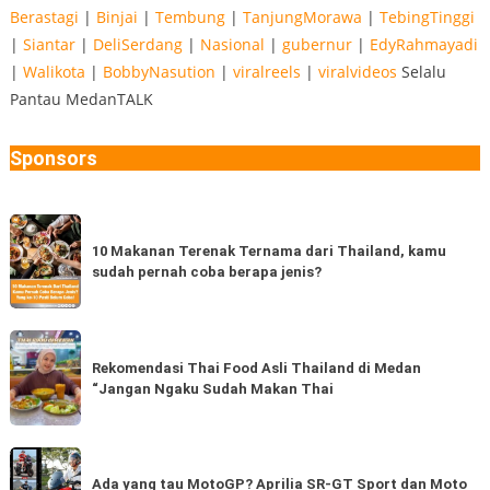
Berastagi
|
Binjai
|
Tembung
|
TanjungMorawa
|
TebingTinggi
|
Siantar
|
DeliSerdang
|
Nasional
|
gubernur
|
EdyRahmayadi
|
Walikota
|
BobbyNasution
|
viralreels
|
viralvideos
Selalu
Pantau MedanTALK
Sponsors
10
Makanan
10 Makanan Terenak Ternama dari Thailand, kamu
sudah pernah coba berapa jenis?
Terenak
Ternama
dari
Rekomendasi
Thailand,
Thai
Rekomendasi Thai Food Asli Thailand di Medan
kamu
“Jangan Ngaku Sudah Makan Thai
Food
sudah
Asli
pernah
Thailand
Ada
coba
di
yang
Ada yang tau MotoGP? Aprilia SR-GT Sport dan Moto
berapa