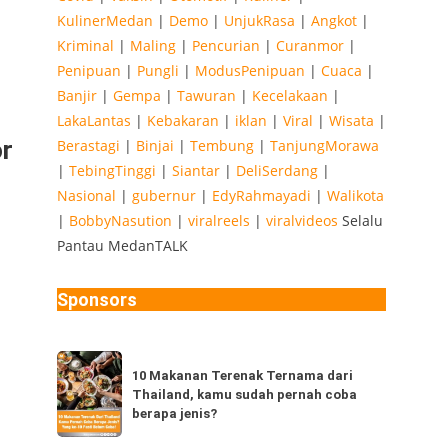
KulinerMedan
|
Demo
|
UnjukRasa
|
Angkot
|
Kriminal
|
Maling
|
Pencurian
|
Curanmor
|
Penipuan
|
Pungli
|
ModusPenipuan
|
Cuaca
|
Banjir
|
Gempa
|
Tawuran
|
Kecelakaan
|
LakaLantas
|
Kebakaran
|
iklan
|
Viral
|
Wisata
|
or
Berastagi
|
Binjai
|
Tembung
|
TanjungMorawa
|
TebingTinggi
|
Siantar
|
DeliSerdang
|
Nasional
|
gubernur
|
EdyRahmayadi
|
Walikota
|
BobbyNasution
|
viralreels
|
viralvideos
Selalu
Pantau MedanTALK
Sponsors
10
10 Makanan Terenak Ternama dari
Makanan
Thailand, kamu sudah pernah coba
Terenak
berapa jenis?
Ternama