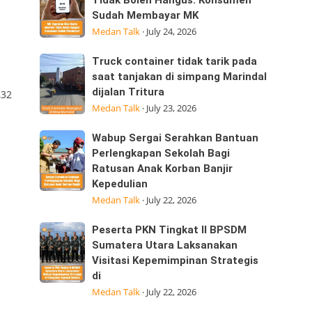
Tegaskan
Tidak Boleh Hangus: Konsumen
ini
Sudah Membayar MK
Sisa
25/07/2026
Medan Talk
·
July 24, 2026
Kuota
dijalan
Internet
Datuk
Truck
Truck container tidak tarik pada
Tidak
Kabu,
i
container
saat tanjakan di simpang Marindal
Boleh
Pasar
dijalan Tritura
tidak
,32
Hangus:
Medan Talk
·
July 23, 2026
tarik
Konsumen
pada
Sudah
Wabup
Wabup Sergai Serahkan Bantuan
saat
Membayar
Sergai
Perlengkapan Sekolah Bagi
tanjakan
MK
Ratusan Anak Korban Banjir
Serahkan
di
Kepedulian
Bantuan
simpang
Medan Talk
·
July 22, 2026
Perlengkapan
Marindal
Sekolah
dijalan
Peserta
Peserta PKN Tingkat II BPSDM
Bagi
Tritura
PKN
Sumatera Utara Laksanakan
Ratusan
Visitasi Kepemimpinan Strategis
Tingkat
Anak
di
II
Korban
Medan Talk
·
July 22, 2026
BPSDM
Banjir