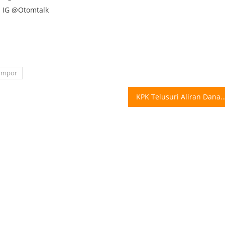
n IG @Otomtalk
fimpor
KPK Telusuri Aliran Dana ke Aparat Terkait Korupsi Proyek Jala