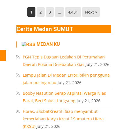
Helvetia
di
Deli
Lokasi
1
2
3
…
4,431
Next »
Serdang
Ledakan
Rumah
Cerita Medan SUMUT
Polonia
Medan
MEDAN KU
PT
n di Sumut
PGN Tepis Dugaan Ledakan Di Perumahan
Daerah Polonia Disebabkan Gas
July 21, 2026
Lampu Jalan Di Medan Error, bikin pengguna
jalan pusing mau
July 21, 2026
Bobby Nasution Serap Aspirasi Warga Nias
Barat, Beri Solusi Langsung
July 21, 2026
Horas, #SobatKreatif! Siap menyambut
kemeriahan Karya Kreatif Sumatera Utara
(KKSU)
July 21, 2026