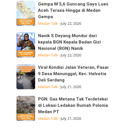
Sumatera
Kepedulian
Gempa
Gempa M 5,6 Guncang Gayo Lues
Utara
M
Aceh Terasa Hingga di Medan
Laksanakan
Gempa
5,6
Visitasi
Medan Talk
·
July 22, 2026
Guncang
Kepemimpinan
Gayo
Strategis
Nanik
Nanik S Deyang Mundur dari
Lues
di
S
kepala BGN Kepala Badan Gizi
Aceh
Nasional (BGN) Nanik
Deyang
Terasa
Medan Talk
·
July 22, 2026
Mundur
Hingga
dari
di
Viral
Viral Kondisi Jalan Veteran, Pasar
kepala
Medan
Kondisi
9 Desa Manunggal, Kec. Helvetia
BGN
Gempa
Deli Serdang
Jalan
Kepala
Medan Talk
·
July 21, 2026
Veteran,
Badan
Pasar
Gizi
PGN:
PGN: Gas Metana Tak Terdeteksi
9
Nasional
Gas
di Lokasi Ledakan Rumah Polonia
Desa
(BGN) Nanik
Medan PT
Metana
Manunggal,
Medan Talk
·
July 21, 2026
Tak
Kec.
Terdeteksi