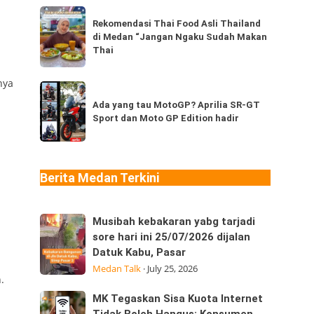
dari
Rekomendasi
Thailand,
Rekomendasi Thai Food Asli Thailand
Thai
di Medan “Jangan Ngaku Sudah Makan
kamu
Food
Thai
sudah
Asli
pernah
Thailand
nya
Ada
coba
di
yang
Ada yang tau MotoGP? Aprilia SR-GT
berapa
Medan
Sport dan Moto GP Edition hadir
tau
jenis?
“Jangan
MotoGP?
Ngaku
Aprilia
Sudah
SR-
Berita Medan Terkini
Makan
GT
Thai
Sport
Musibah
Musibah kebakaran yabg tarjadi
dan
kebakaran
sore hari ini 25/07/2026 dijalan
Moto
Datuk Kabu, Pasar
yabg
GP
Medan Talk
·
July 25, 2026
tarjadi
Edition
.
sore
hadir
MK
MK Tegaskan Sisa Kuota Internet
hari