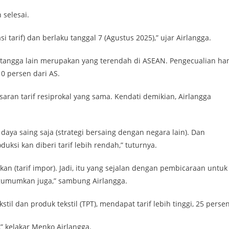
selesai.
si tarif) dan berlaku tanggal 7 (Agustus 2025),” ujar Airlangga.
tetangga lain merupakan yang terendah di ASEAN. Pengecualian ha
0 persen dari AS.
ran tarif resiprokal yang sama. Kendati demikian, Airlangga
 daya saing saja (strategi bersaing dengan negara lain). Dan
ksi kan diberi tarif lebih rendah,” tuturnya.
an (tarif impor). Jadi, itu yang sejalan dengan pembicaraan untuk
ngumumkan juga,” sambung Airlangga.
kstil dan produk tekstil (TPT), mendapat tarif lebih tinggi, 25 persen
t,” kelakar Menko Airlangga.