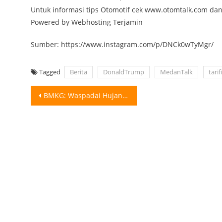
Untuk informasi tips Otomotif cek www.otomtalk.com da
Powered by Webhosting Terjamin
Sumber: https://www.instagram.com/p/DNCk0wTyMgr/
Tagged
Berita
DonaldTrump
MedanTalk
tari
Post
BMKG: Waspadai Hujan di Sumut yang Dapat Menyebabkan Bencana Badan Meteorologi, Klimatologi,
navigation