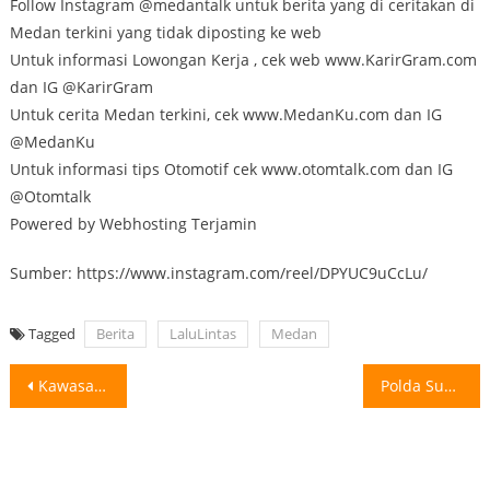
Follow Instagram @medantalk untuk berita yang di ceritakan di
Medan terkini yang tidak diposting ke web
Untuk informasi Lowongan Kerja , cek web www.KarirGram.com
dan IG @KarirGram
Untuk cerita Medan terkini, cek www.MedanKu.com dan IG
@MedanKu
Untuk informasi tips Otomotif cek www.otomtalk.com dan IG
@Otomtalk
Powered by Webhosting Terjamin
Sumber: https://www.instagram.com/reel/DPYUC9uCcLu/
Tagged
Berita
LaluLintas
Medan
Post
Kawasan Industri Medan Tergenang ada yang masuk lobang dan mogok dijalan Menurut
Polda Sumut T4ngkap pel*ku n*rkoba di 3 lokasi berbeda di Serdang Bedagai,
navigation