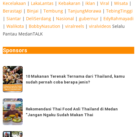
Kecelakaan
|
LakaLantas
|
Kebakaran
|
iklan
|
Viral
|
Wisata
|
Berastagi
|
Binjai
|
Tembung
|
TanjungMorawa
|
TebingTinggi
|
Siantar
|
DeliSerdang
|
Nasional
|
gubernur
|
EdyRahmayadi
|
Walikota
|
BobbyNasution
|
viralreels
|
viralvideos
Selalu
Pantau MedanTALK
Sponsors
10
Makanan
10 Makanan Terenak Ternama dari Thailand, kamu
sudah pernah coba berapa jenis?
Terenak
Ternama
dari
Rekomendasi
Thailand,
Thai
Rekomendasi Thai Food Asli Thailand di Medan
kamu
“Jangan Ngaku Sudah Makan Thai
Food
sudah
Asli
pernah
Thailand
Ada
coba