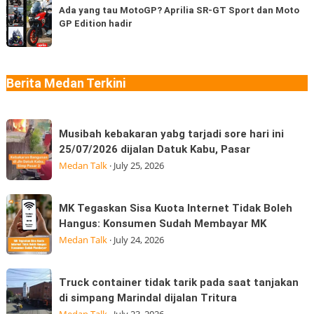
di
yang
Ada yang tau MotoGP? Aprilia SR-GT Sport dan Moto
berapa
Medan
GP Edition hadir
tau
jenis?
“Jangan
MotoGP?
Ngaku
Aprilia
Sudah
SR-
Berita Medan Terkini
Makan
GT
Thai
Sport
Musibah
dan
Musibah kebakaran yabg tarjadi sore hari ini
kebakaran
Moto
25/07/2026 dijalan Datuk Kabu, Pasar
yabg
GP
Medan Talk
·
July 25, 2026
tarjadi
Edition
sore
hadir
MK
MK Tegaskan Sisa Kuota Internet Tidak Boleh
hari
Tegaskan
Hangus: Konsumen Sudah Membayar MK
ini
Sisa
Medan Talk
·
July 24, 2026
25/07/2026
Kuota
dijalan
Internet
Truck
Datuk
Truck container tidak tarik pada saat tanjakan
Tidak
container
Kabu,
di simpang Marindal dijalan Tritura
Boleh
tidak
Pasar