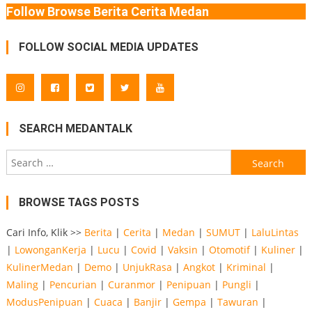
Follow Browse Berita Cerita Medan
FOLLOW SOCIAL MEDIA UPDATES
SEARCH MEDANTALK
Search
for:
BROWSE TAGS POSTS
Cari Info, Klik >>
Berita
|
Cerita
|
Medan
|
SUMUT
|
LaluLintas
|
LowonganKerja
|
Lucu
|
Covid
|
Vaksin
|
Otomotif
|
Kuliner
|
KulinerMedan
|
Demo
|
UnjukRasa
|
Angkot
|
Kriminal
|
Maling
|
Pencurian
|
Curanmor
|
Penipuan
|
Pungli
|
ModusPenipuan
|
Cuaca
|
Banjir
|
Gempa
|
Tawuran
|