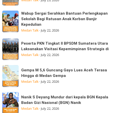
Medan Talk
·
July 23, 2026
Hangus:
tarik
Konsumen
pada
Wabup
Wabup Sergai Serahkan Bantuan Perlengkapan
Sudah
saat
Sergai
Sekolah Bagi Ratusan Anak Korban Banjir
Membayar
tanjakan
Kepedulian
Serahkan
MK
di
Medan Talk
·
July 22, 2026
Bantuan
simpang
Perlengkapan
Marindal
Peserta
Sekolah
Peserta PKN Tingkat II BPSDM Sumatera Utara
dijalan
PKN
Laksanakan Visitasi Kepemimpinan Strategis di
Bagi
Tritura
Tingkat
Medan Talk
·
July 22, 2026
Ratusan
II
Anak
BPSDM
Korban
Gempa
Gempa M 5,6 Guncang Gayo Lues Aceh Terasa
Sumatera
Banjir
M
Hingga di Medan Gempa
Utara
Kepedulian
5,6
Medan Talk
·
July 22, 2026
Laksanakan
Guncang
Visitasi
Gayo
Nanik
Kepemimpinan
Nanik S Deyang Mundur dari kepala BGN Kepala
Lues
S
Strategis
Badan Gizi Nasional (BGN) Nanik
Aceh
Deyang
di
Medan Talk
·
July 22, 2026
Terasa
Mundur