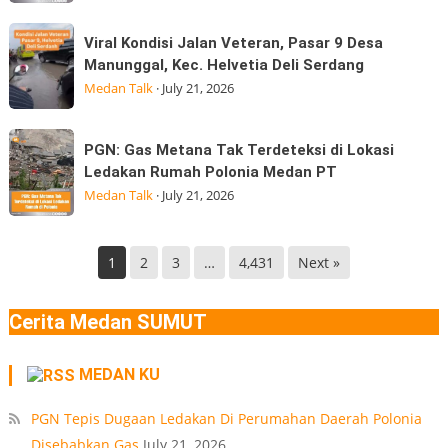
Hingga
dari
Viral
di
Viral Kondisi Jalan Veteran, Pasar 9 Desa
kepala
Kondisi
Medan
Manunggal, Kec. Helvetia Deli Serdang
BGN
Jalan
Gempa
Medan Talk
·
July 21, 2026
Kepala
Veteran,
Badan
Pasar
PGN:
Gizi
PGN: Gas Metana Tak Terdeteksi di Lokasi
9
Gas
Nasional
Ledakan Rumah Polonia Medan PT
Desa
Metana
(BGN) Nanik
Medan Talk
·
July 21, 2026
Manunggal,
Tak
Kec.
Terdeteksi
Helvetia
di
1
2
3
…
4,431
Next »
Deli
Lokasi
Serdang
Ledakan
Cerita Medan SUMUT
Rumah
Polonia
MEDAN KU
Medan
PT
PGN Tepis Dugaan Ledakan Di Perumahan Daerah Polonia
Disebabkan Gas
July 21, 2026