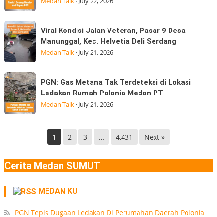
Medan Talk
·
July 22, 2026
Terasa
Mundur
Hingga
dari
Viral
di
Viral Kondisi Jalan Veteran, Pasar 9 Desa
kepala
Kondisi
Medan
Manunggal, Kec. Helvetia Deli Serdang
BGN
Jalan
Gempa
Medan Talk
·
July 21, 2026
Kepala
Veteran,
Badan
Pasar
PGN:
Gizi
PGN: Gas Metana Tak Terdeteksi di Lokasi
9
Gas
Nasional
Ledakan Rumah Polonia Medan PT
Desa
Metana
(BGN) Nanik
Medan Talk
·
July 21, 2026
Manunggal,
Tak
Kec.
Terdeteksi
Helvetia
di
1
2
3
…
4,431
Next »
Deli
Lokasi
Serdang
Ledakan
Cerita Medan SUMUT
Rumah
Polonia
MEDAN KU
Medan
PT
PGN Tepis Dugaan Ledakan Di Perumahan Daerah Polonia