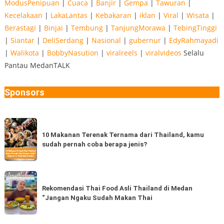
ModusPenipuan
|
Cuaca
|
Banjir
|
Gempa
|
Tawuran
|
Kecelakaan
|
LakaLantas
|
Kebakaran
|
iklan
|
Viral
|
Wisata
|
Berastagi
|
Binjai
|
Tembung
|
TanjungMorawa
|
TebingTinggi
|
Siantar
|
DeliSerdang
|
Nasional
|
gubernur
|
EdyRahmayadi
|
Walikota
|
BobbyNasution
|
viralreels
|
viralvideos
Selalu
Pantau MedanTALK
Sponsors
10
Makanan
10 Makanan Terenak Ternama dari Thailand, kamu
sudah pernah coba berapa jenis?
Terenak
Ternama
dari
Rekomendasi
Thailand,
Thai
Rekomendasi Thai Food Asli Thailand di Medan
kamu
“Jangan Ngaku Sudah Makan Thai
Food
sudah
Asli
pernah