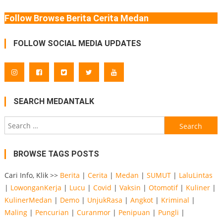
Follow Browse Berita Cerita Medan
FOLLOW SOCIAL MEDIA UPDATES
SEARCH MEDANTALK
Search
for:
BROWSE TAGS POSTS
Cari Info, Klik >>
Berita
|
Cerita
|
Medan
|
SUMUT
|
LaluLintas
|
LowonganKerja
|
Lucu
|
Covid
|
Vaksin
|
Otomotif
|
Kuliner
|
KulinerMedan
|
Demo
|
UnjukRasa
|
Angkot
|
Kriminal
|
Maling
|
Pencurian
|
Curanmor
|
Penipuan
|
Pungli
|