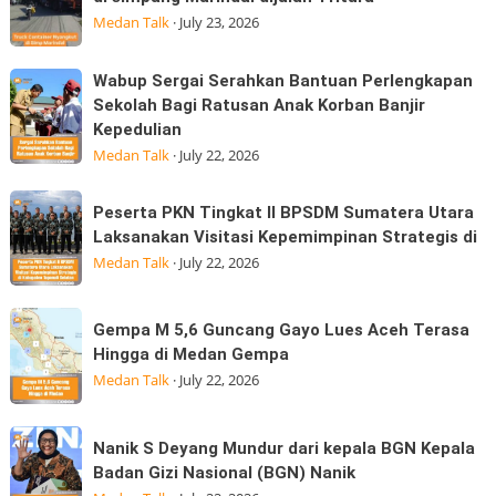
Boleh
tidak
Pasar
Medan Talk
·
July 23, 2026
Hangus:
tarik
Konsumen
pada
Wabup
Wabup Sergai Serahkan Bantuan Perlengkapan
Sudah
saat
Sergai
Sekolah Bagi Ratusan Anak Korban Banjir
Membayar
tanjakan
Kepedulian
Serahkan
MK
di
Medan Talk
·
July 22, 2026
Bantuan
simpang
Perlengkapan
Marindal
Peserta
Sekolah
Peserta PKN Tingkat II BPSDM Sumatera Utara
dijalan
PKN
Laksanakan Visitasi Kepemimpinan Strategis di
Bagi
Tritura
Tingkat
Medan Talk
·
July 22, 2026
Ratusan
II
Anak
BPSDM
Korban
Gempa
Gempa M 5,6 Guncang Gayo Lues Aceh Terasa
Sumatera
Banjir
M
Hingga di Medan Gempa
Utara
Kepedulian
5,6
Medan Talk
·
July 22, 2026
Laksanakan
Guncang
Visitasi
Gayo
Nanik
Kepemimpinan
Nanik S Deyang Mundur dari kepala BGN Kepala
Lues
S
Strategis
Badan Gizi Nasional (BGN) Nanik
Aceh
Deyang
di