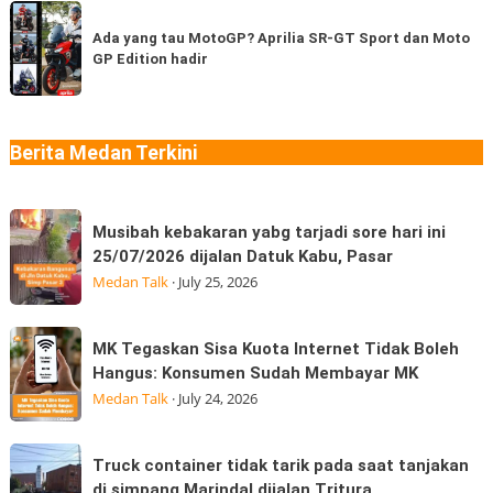
Thailand
Ada
coba
di
yang
Ada yang tau MotoGP? Aprilia SR-GT Sport dan Moto
berapa
Medan
GP Edition hadir
tau
jenis?
“Jangan
MotoGP?
Ngaku
Aprilia
Sudah
SR-
Berita Medan Terkini
Makan
GT
Thai
Sport
Musibah
dan
Musibah kebakaran yabg tarjadi sore hari ini
kebakaran
Moto
25/07/2026 dijalan Datuk Kabu, Pasar
yabg
GP
Medan Talk
·
July 25, 2026
tarjadi
Edition
sore
hadir
MK
MK Tegaskan Sisa Kuota Internet Tidak Boleh
hari
Tegaskan
Hangus: Konsumen Sudah Membayar MK
ini
Sisa
Medan Talk
·
July 24, 2026
25/07/2026
Kuota
dijalan
Internet
Truck
Datuk
Truck container tidak tarik pada saat tanjakan
Tidak
container
Kabu,
di simpang Marindal dijalan Tritura