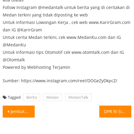
Follow Instagram @medantalk untuk berita yang di ceritakan di
Medan terkini yang tidak diposting ke web
Untuk informasi Lowongan Kerja , cek web www.KarirGram.com
dan IG @KarirGram
Untuk cerita Medan terkini, cek www.MedanKu.com dan IG
@MedanKu
Untuk informasi tips Otomotif cek www.otomtalk.com dan IG
@Otomtalk
Powered by Webhosting Terjamin
Sumber: https://www.instagram.com/reel/DOGeZyDkpcZ/
Tagged
Berita
Medan
MedanTalk
Post
Jembatan Stasiun Kereta Api Medan Di Bongkar, Berikut Informasi Penyesuaian Akses Keluar
DPR RI Siap Bahas RUU Perampasan Aset meningkatkan partisipasi masyarakat dalam penyusunan
navigation