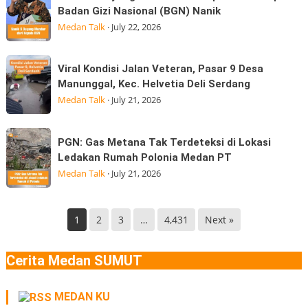
S
Strategis
Badan Gizi Nasional (BGN) Nanik
Aceh
Deyang
di
Medan Talk
·
July 22, 2026
Terasa
Mundur
Hingga
dari
Viral
di
Viral Kondisi Jalan Veteran, Pasar 9 Desa
kepala
Kondisi
Medan
Manunggal, Kec. Helvetia Deli Serdang
BGN
Jalan
Gempa
Medan Talk
·
July 21, 2026
Kepala
Veteran,
Badan
Pasar
PGN:
Gizi
PGN: Gas Metana Tak Terdeteksi di Lokasi
9
Gas
Nasional
Ledakan Rumah Polonia Medan PT
Desa
Metana
(BGN) Nanik
Medan Talk
·
July 21, 2026
Manunggal,
Tak
Kec.
Terdeteksi
Helvetia
di
1
2
3
…
4,431
Next »
Deli
Lokasi
Serdang
Ledakan
Cerita Medan SUMUT
Rumah
Polonia
MEDAN KU
Medan