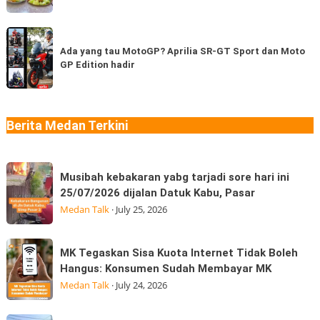
sudah
Asli
pernah
Thailand
Ada
coba
di
yang
Ada yang tau MotoGP? Aprilia SR-GT Sport dan Moto
berapa
Medan
GP Edition hadir
tau
jenis?
“Jangan
MotoGP?
Ngaku
Aprilia
Sudah
SR-
Berita Medan Terkini
Makan
GT
Thai
Sport
Musibah
dan
Musibah kebakaran yabg tarjadi sore hari ini
kebakaran
Moto
25/07/2026 dijalan Datuk Kabu, Pasar
yabg
GP
Medan Talk
·
July 25, 2026
tarjadi
Edition
sore
hadir
MK
MK Tegaskan Sisa Kuota Internet Tidak Boleh
hari
Tegaskan
Hangus: Konsumen Sudah Membayar MK
ini
Sisa
Medan Talk
·
July 24, 2026
25/07/2026
Kuota
dijalan
Internet