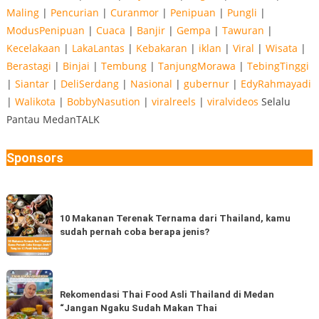
Maling
|
Pencurian
|
Curanmor
|
Penipuan
|
Pungli
|
ModusPenipuan
|
Cuaca
|
Banjir
|
Gempa
|
Tawuran
|
Kecelakaan
|
LakaLantas
|
Kebakaran
|
iklan
|
Viral
|
Wisata
|
Berastagi
|
Binjai
|
Tembung
|
TanjungMorawa
|
TebingTinggi
|
Siantar
|
DeliSerdang
|
Nasional
|
gubernur
|
EdyRahmayadi
|
Walikota
|
BobbyNasution
|
viralreels
|
viralvideos
Selalu
Pantau MedanTALK
Sponsors
10
Makanan
10 Makanan Terenak Ternama dari Thailand, kamu
sudah pernah coba berapa jenis?
Terenak
Ternama
dari
Rekomendasi
Thailand,
Thai
Rekomendasi Thai Food Asli Thailand di Medan
kamu
“Jangan Ngaku Sudah Makan Thai
Food