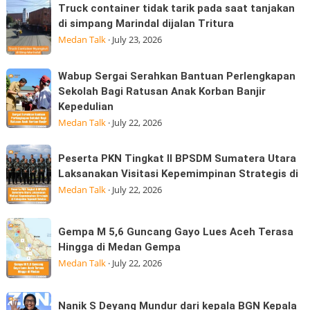
Truck
Datuk
Truck container tidak tarik pada saat tanjakan
Tidak
container
Kabu,
di simpang Marindal dijalan Tritura
Boleh
tidak
Pasar
Medan Talk
·
July 23, 2026
Hangus:
tarik
Konsumen
pada
Wabup
Wabup Sergai Serahkan Bantuan Perlengkapan
Sudah
saat
Sergai
Sekolah Bagi Ratusan Anak Korban Banjir
Membayar
tanjakan
Kepedulian
Serahkan
MK
di
Medan Talk
·
July 22, 2026
Bantuan
simpang
Perlengkapan
Marindal
Peserta
Sekolah
Peserta PKN Tingkat II BPSDM Sumatera Utara
dijalan
PKN
Laksanakan Visitasi Kepemimpinan Strategis di
Bagi
Tritura
Tingkat
Medan Talk
·
July 22, 2026
Ratusan
II
Anak
BPSDM
Korban
Gempa
Gempa M 5,6 Guncang Gayo Lues Aceh Terasa
Sumatera
Banjir
M
Hingga di Medan Gempa
Utara
Kepedulian
5,6
Medan Talk
·
July 22, 2026
Laksanakan
Guncang
Visitasi
Gayo
Nanik
Kepemimpinan
Nanik S Deyang Mundur dari kepala BGN Kepala
Lues