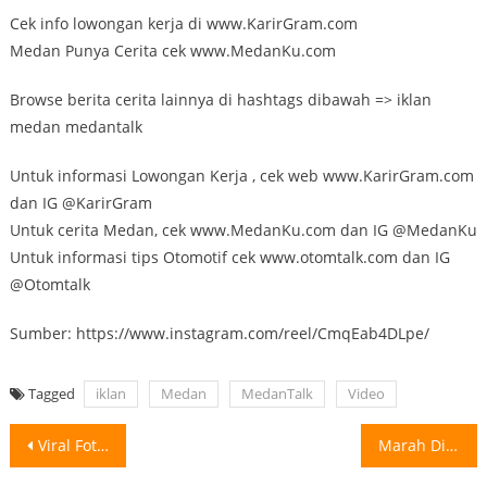
Cek info lowongan kerja di www.KarirGram.com
Medan Punya Cerita cek www.MedanKu.com
Browse berita cerita lainnya di hashtags dibawah => iklan
medan medantalk
Untuk informasi Lowongan Kerja , cek web www.KarirGram.com
dan IG @KarirGram
Untuk cerita Medan, cek www.MedanKu.com dan IG @MedanKu
Untuk informasi tips Otomotif cek www.otomtalk.com dan IG
@Otomtalk
Sumber: https://www.instagram.com/reel/CmqEab4DLpe/
Tagged
iklan
Medan
MedanTalk
Video
Post
Viral Foto Menlu Retno Ngemper di Mall Sambil Suapin Cucu Sebuah foto
Marah Dibangunkan untuk Salat Tahajud, Anak Bac○k Bapak Pakai Parang . Marah
navigation