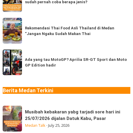
sudah pernah coba berapa jenis?
Terenak
Ternama
dari
Rekomendasi
Thailand,
Thai
Rekomendasi Thai Food Asli Thailand di Medan
kamu
“Jangan Ngaku Sudah Makan Thai
Food
sudah
Asli
pernah
Thailand
Ada
coba
di
yang
Ada yang tau MotoGP? Aprilia SR-GT Sport dan Moto
berapa
Medan
GP Edition hadir
tau
jenis?
“Jangan
MotoGP?
Ngaku
Aprilia
Sudah
SR-
Berita Medan Terkini
Makan
GT
Thai
Sport
Musibah
dan
Musibah kebakaran yabg tarjadi sore hari ini
kebakaran
Moto
25/07/2026 dijalan Datuk Kabu, Pasar
yabg
GP
Medan Talk
·
July 25, 2026
tarjadi
Edition