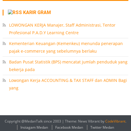
KARIR GRAM
LOWONGAN KERJA Manajer, Staff Administrasi, Tentor
Profesional P.A.D.Y Learning Centre
Kementerian Keuangan (Kemenkeu) menunda penerapan
pajak e-commerce yang sebelumnya berlaku
Badan Pusat Statistik (BPS) mencatat jumlah penduduk yang
bekerja pada
Lowongan Kerja ACCOUNTING & TAX STAFF dan ADMIN Bagi
yang
Copyright @MedanTalk since 2003
|
Theme: News Vibrant by
CodeVibrant
.
Instagam Medan
Facebook Medan
Twitter Medan