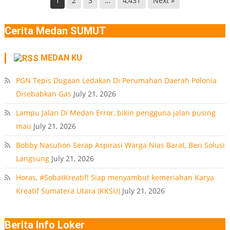
1
2
3
…
4,431
Next »
Deli
Lokasi
Serdang
Ledakan
Cerita Medan SUMUT
Rumah
Polonia
MEDAN KU
Medan
PT
PGN Tepis Dugaan Ledakan Di Perumahan Daerah Polonia
Disebabkan Gas
July 21, 2026
Lampu Jalan Di Medan Error, bikin pengguna jalan pusing
mau
July 21, 2026
Bobby Nasution Serap Aspirasi Warga Nias Barat, Beri Solusi
Langsung
July 21, 2026
Horas, #SobatKreatif! Siap menyambut kemeriahan Karya
Kreatif Sumatera Utara (KKSU)
July 21, 2026
Berita Info Loker