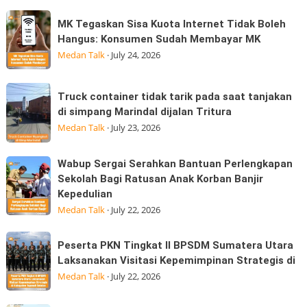
sore
hadir
MK
MK Tegaskan Sisa Kuota Internet Tidak Boleh
hari
Tegaskan
Hangus: Konsumen Sudah Membayar MK
ini
Sisa
Medan Talk
·
July 24, 2026
25/07/2026
Kuota
dijalan
Internet
Truck
Datuk
Truck container tidak tarik pada saat tanjakan
Tidak
container
Kabu,
di simpang Marindal dijalan Tritura
Boleh
tidak
Pasar
Medan Talk
·
July 23, 2026
Hangus:
tarik
Konsumen
pada
Wabup
Wabup Sergai Serahkan Bantuan Perlengkapan
Sudah
saat
Sergai
Sekolah Bagi Ratusan Anak Korban Banjir
Membayar
tanjakan
Kepedulian
Serahkan
MK
di
Medan Talk
·
July 22, 2026
Bantuan
simpang
Perlengkapan
Marindal
Peserta
Sekolah
Peserta PKN Tingkat II BPSDM Sumatera Utara
dijalan
PKN
Laksanakan Visitasi Kepemimpinan Strategis di
Bagi
Tritura
Tingkat
Medan Talk
·
July 22, 2026
Ratusan
II
Anak
BPSDM