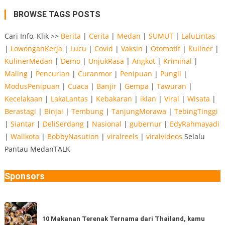
BROWSE TAGS POSTS
Cari Info, Klik >>
Berita
|
Cerita
|
Medan
|
SUMUT
|
LaluLintas
|
LowonganKerja
|
Lucu
|
Covid
|
Vaksin
|
Otomotif
|
Kuliner
|
KulinerMedan
|
Demo
|
UnjukRasa
|
Angkot
|
Kriminal
|
Maling
|
Pencurian
|
Curanmor
|
Penipuan
|
Pungli
|
ModusPenipuan
|
Cuaca
|
Banjir
|
Gempa
|
Tawuran
|
Kecelakaan
|
LakaLantas
|
Kebakaran
|
iklan
|
Viral
|
Wisata
|
Berastagi
|
Binjai
|
Tembung
|
TanjungMorawa
|
TebingTinggi
|
Siantar
|
DeliSerdang
|
Nasional
|
gubernur
|
EdyRahmayadi
|
Walikota
|
BobbyNasution
|
viralreels
|
viralvideos
Selalu
Pantau MedanTALK
Sponsors
10
Makanan
10 Makanan Terenak Ternama dari Thailand, kamu