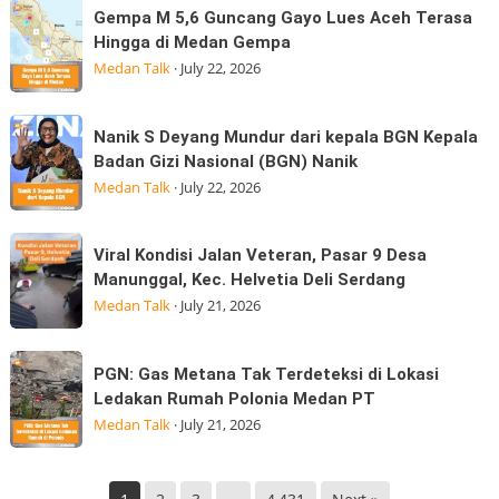
Korban
Gempa
Gempa M 5,6 Guncang Gayo Lues Aceh Terasa
Sumatera
Banjir
M
Hingga di Medan Gempa
Utara
Kepedulian
5,6
Medan Talk
·
July 22, 2026
Laksanakan
Guncang
Visitasi
Gayo
Nanik
Kepemimpinan
Nanik S Deyang Mundur dari kepala BGN Kepala
Lues
S
Strategis
Badan Gizi Nasional (BGN) Nanik
Aceh
Deyang
di
Medan Talk
·
July 22, 2026
Terasa
Mundur
Hingga
dari
Viral
di
Viral Kondisi Jalan Veteran, Pasar 9 Desa
kepala
Kondisi
Medan
Manunggal, Kec. Helvetia Deli Serdang
BGN
Jalan
Gempa
Medan Talk
·
July 21, 2026
Kepala
Veteran,
Badan
Pasar
PGN:
Gizi
PGN: Gas Metana Tak Terdeteksi di Lokasi
9
Gas
Nasional
Ledakan Rumah Polonia Medan PT
Desa
Metana
(BGN) Nanik
Medan Talk
·
July 21, 2026
Manunggal,
Tak
Kec.
Terdeteksi
Helvetia
di